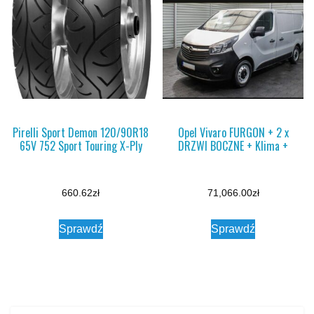
Pirelli Sport Demon 120/90R18
Opel Vivaro FURGON + 2 x
65V 752 Sport Touring X-Ply
DRZWI BOCZNE + Klima +
660.62
zł
71,066.00
zł
Sprawdź
Sprawdź