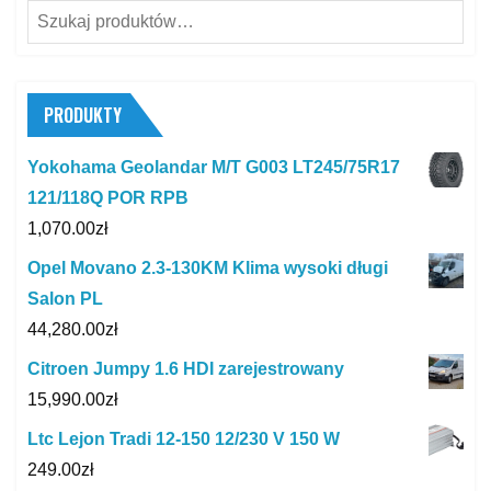
Szukaj:
PRODUKTY
Yokohama Geolandar M/T G003 LT245/75R17
121/118Q POR RPB
1,070.00
zł
Opel Movano 2.3-130KM Klima wysoki długi
Salon PL
44,280.00
zł
Citroen Jumpy 1.6 HDI zarejestrowany
15,990.00
zł
Ltc Lejon Tradi 12-150 12/230 V 150 W
249.00
zł