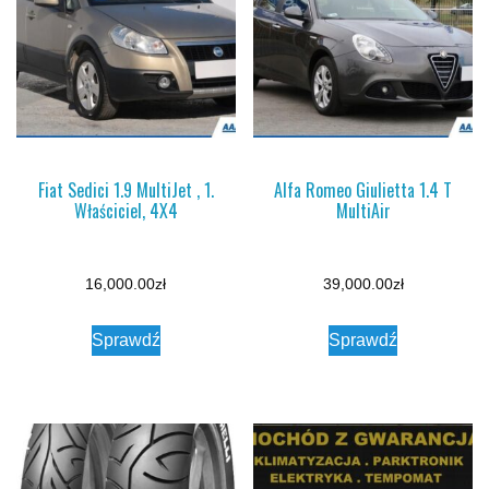
Fiat Sedici 1.9 MultiJet , 1.
Alfa Romeo Giulietta 1.4 T
Właściciel, 4X4
MultiAir
16,000.00
zł
39,000.00
zł
Sprawdź
Sprawdź