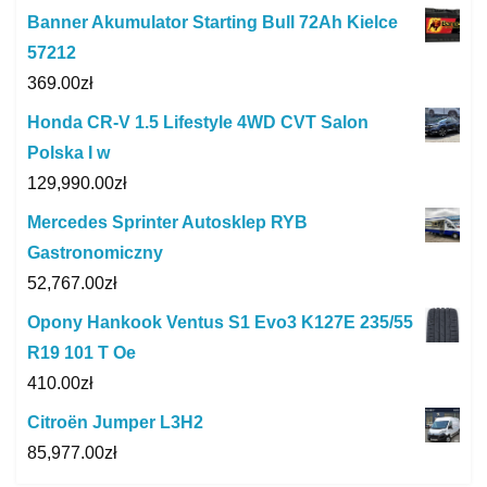
Banner Akumulator Starting Bull 72Ah Kielce
57212
369.00
zł
Honda CR-V 1.5 Lifestyle 4WD CVT Salon
Polska I w
129,990.00
zł
Mercedes Sprinter Autosklep RYB
Gastronomiczny
52,767.00
zł
Opony Hankook Ventus S1 Evo3 K127E 235/55
R19 101 T Oe
410.00
zł
Citroën Jumper L3H2
85,977.00
zł