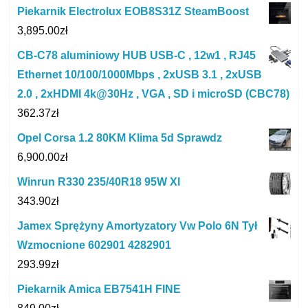
Piekarnik Electrolux EOB8S31Z SteamBoost
3,895.00
zł
CB-C78 aluminiowy HUB USB-C , 12w1 , RJ45
Ethernet 10/100/1000Mbps , 2xUSB 3.1 , 2xUSB
2.0 , 2xHDMI 4k@30Hz , VGA , SD i microSD (CBC78)
362.37
zł
Opel Corsa 1.2 80KM Klima 5d Sprawdz
6,900.00
zł
Winrun R330 235/40R18 95W Xl
343.90
zł
Jamex Sprężyny Amortyzatory Vw Polo 6N Tył
Wzmocnione 602901 4282901
293.99
zł
Piekarnik Amica EB7541H FINE