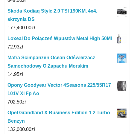
849.00
zł
Skoda Kodiaq Style 2.0 TSI 190KM, 4x4,
skrzynia DS
177,400.00
zł
Loxeal Do Połączeń Wpustów Metal High 50Ml
72.93
zł
Mafra Scimpanzen Ocean Odświerzacz
Samochodowy O Zapachu Morskim
14.95
zł
Opony Goodyear Vector 4Seasons 225/55R17
101V Xl Fp Ao
702.50
zł
Opel Grandland X Business Edition 1.2 Turbo
Benzyn
132,000.00
zł