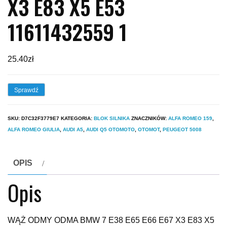
X3 E83 X5 E53
11611432559 1
25.40
zł
Sprawdź
SKU:
D7C32F3779E7
KATEGORIA:
BLOK SILNIKA
ZNACZNIKÓW:
ALFA ROMEO 159
,
ALFA ROMEO GIULIA
,
AUDI A5
,
AUDI Q5 OTOMOTO
,
OTOMOT
,
PEUGEOT 5008
OPIS
Opis
WĄŻ ODMY ODMA BMW 7 E38 E65 E66 E67 X3 E83 X5