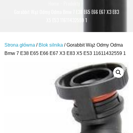
Home
Produkty
Gorabbit Wąż Odmy Odma Bmw 7 E38 E65 E66 E67 X3 E83
X5 E53 11611432559 1
Strona główna
/
Blok silnika
/ Gorabbit Wąż Odmy Odma
Bmw 7 E38 E65 E66 E67 X3 E83 X5 E53 11611432559 1