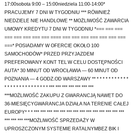
17:00sobota 9:00 – 15:00niedziela 11:00-14:00*
PRACUJEMY 7 DNI W TYGODNIU *** RÓWNIEŻ
NIEDZIELE NIE HANDLOWE ** MOŻLIWOŚĆ ZAWARCIA
UMOWY KREDYTU 7 DNI W TYGODNIU *=== === ===
=== === === === === ==== === === === === === === ===
===* POSIADAMY W OFERCIE OKOŁO 100
SAMOCHODÓW* PRZED PRZYJAZDEM
PREFEROWANY KONT TEL W CELU DOSTĘPNOŚCI
AUTA* 30 MINUT OD WROCŁAWIA — 60 MINUT OD
POZNANIA — 4 GODZ.OD WARSZAWY ** * * * * * * * * * * *
* * * * * * * * * * * * * * * *** *** *** *** *** *** ***
***MOŻLIWOŚĆ ZAKUPU Z GWARANCJĄ NAWET DO
36-MIESIĘCYGWARANCJA DZIAŁA NA TERENIE CAŁEJ
EUROPY* * * *** *** *** *** *** *** *** *** *** *** *** *** *** ***
*** *** *** ***MOŻLIWOŚĆ SPRZEDAŻY W
UPROSZCZONYM SYSTEMIE RATALNYMBEZ BIK I