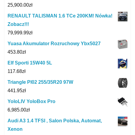
25,900.00
zł
RENAULT TALISMAN 1.6 TCe 200KM! Nówka!
Zobacz!!!
79,999.99
zł
Yuasa Akumulator Rozruchowy Ybx5027
453.80
zł
Elf Sporti 15W40 5L
117.68
zł
Triangle Pl02 255/35R20 97W
441.95
zł
YoloLIV YoloBox Pro
6,985.00
zł
Audi A3 1.4 TFSI , Salon Polska, Automat,
Xenon