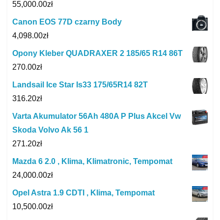
55,000.00
zł
Canon EOS 77D czarny Body
4,098.00
zł
Opony Kleber QUADRAXER 2 185/65 R14 86T
270.00
zł
Landsail Ice Star Is33 175/65R14 82T
316.20
zł
Varta Akumulator 56Ah 480A P Plus Akcel Vw
Skoda Volvo Ak 56 1
271.20
zł
Mazda 6 2.0 , Klima, Klimatronic, Tempomat
24,000.00
zł
Opel Astra 1.9 CDTI , Klima, Tempomat
10,500.00
zł