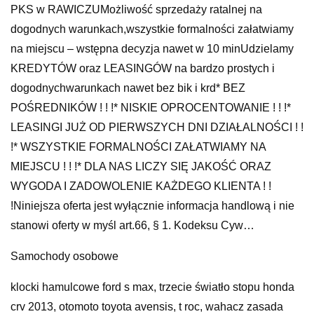
PKS w RAWICZUMożliwość sprzedaży ratalnej na
dogodnych warunkach,wszystkie formalności załatwiamy
na miejscu – wstępna decyzja nawet w 10 minUdzielamy
KREDYTÓW oraz LEASINGÓW na bardzo prostych i
dogodnychwarunkach nawet bez bik i krd* BEZ
POŚREDNIKÓW ! ! !* NISKIE OPROCENTOWANIE ! ! !*
LEASINGI JUŻ OD PIERWSZYCH DNI DZIAŁALNOŚCI ! !
!* WSZYSTKIE FORMALNOŚCI ZAŁATWIAMY NA
MIEJSCU ! ! !* DLA NAS LICZY SIĘ JAKOŚĆ ORAZ
WYGODA I ZADOWOLENIE KAŻDEGO KLIENTA ! !
!Niniejsza oferta jest wyłącznie informacja handlową i nie
stanowi oferty w myśl art.66, § 1. Kodeksu Cyw…
Samochody osobowe
klocki hamulcowe ford s max, trzecie światło stopu honda
crv 2013, otomoto toyota avensis, t roc, wahacz zasada