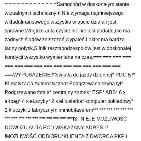
= = = = = = = = = = = = =Samochód w doskonałym stanie
wizualnym i technicznym.Nie wymaga najmniejszego
wkładufinansowego,wszystko w aucie działa i jest
sprawne.Wnętrze auta czyste,nic nie jest podarte,nie ma
żadnych śladów zniszczeń,wypaleń.Lakier ma bardzo
ładny połysk,Silnik resztapodzespołów jest w doskonałej
kondycji wszystko wymieniane na czas.=== === === ===
=== === === === === === === === === === === ===
===WYPOSAŻENIE:* Światła do jazdy dziennej* PDC tył*
Klimatyzacja Automatyczna* Podgrzewana szyba tył*
Podgrzewane fotele* centralny zamek* ESP* ABS* 6 x
airbag* 4 x el.szyby* 2 x el.lusterka* komputer pokładowy*
2 kluczyki z fabrycznym immobilaserem*** *** *** *** *** ***
*** *** *** *** *** *** *** *** *** ***ISTNIEJE MOŻLIWOŚĆ
DOWOZU AUTA POD WSKAZANY ADRES ! !
!MOŻLIWOŚĆ ODBIORU*KLIENTA Z DWORCA PKP I