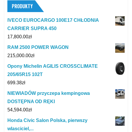
PRODUKTY
IVECO EUROCARGO 100E17 CHŁODNIA
CARRIER SUPRA 450
17,800.00
zł
RAM 2500 POWER WAGON
215,000.00
zł
Opony Michelin AGILIS CROSSCLIMATE
205/65R15 102T
699.38
zł
NIEWIADÓW przyczepa kempingowa
DOSTĘPNA OD RĘKI
54,594.00
zł
Honda Civic Salon Polska, pierwszy
wlasciciel,...