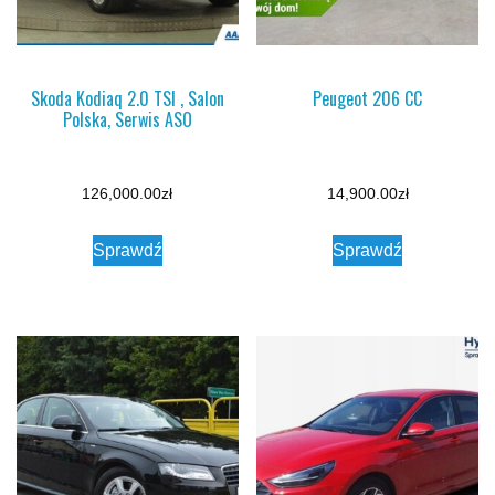
Skoda Kodiaq 2.0 TSI , Salon
Peugeot 206 CC
Polska, Serwis ASO
126,000.00
zł
14,900.00
zł
Sprawdź
Sprawdź