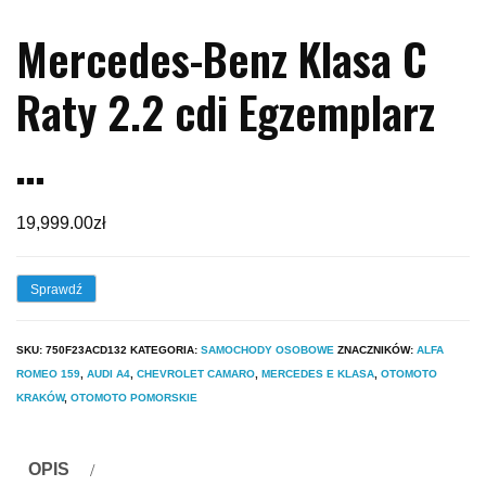
Mercedes-Benz Klasa C
Raty 2.2 cdi Egzemplarz
…
19,999.00
zł
Sprawdź
SKU:
750F23ACD132
KATEGORIA:
SAMOCHODY OSOBOWE
ZNACZNIKÓW:
ALFA
ROMEO 159
,
AUDI A4
,
CHEVROLET CAMARO
,
MERCEDES E KLASA
,
OTOMOTO
KRAKÓW
,
OTOMOTO POMORSKIE
OPIS