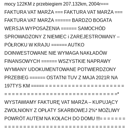
mocy 122KM z przebiegiem 207.132km, 2004r===
FAKTURA VAT MARŻA === FAKTURA VAT MARŻA ===
FAKTURA VAT MARŻA ====== BARDZO BOGATA
WERSJA WYPOSAŻENIA ====== SAMOCHÓD
SPROWADZONY Z NIEMIEC i ZAREJESTROWANY –
PÓŁROKU W KRAJU ====== AUTKO
DOINWESTOWANE NIE WYMAGA NAKŁADÓW
FINANSOWYCH ====== WSZYSTKIE NAPRAWY
WYMIANY UDOKUMENTOWANE POTWIERDZONY
PRZEBIEG ====== OSTATNI TUV Z MAJA 2021R NA
197TYS KM ===== = = = = = = = = = = = = = = = = = = = = =
= = = = = = = = = = = = = = = = = = = = = = = = = = = = = =*
WYSTAWIAMY FAKTURĘ VAT MARŻA – KUPUJĄCY
ZWOLNIONY Z OPŁATY SKARBOWEJ 2%* MOŻLIWY
POWRÓT AUTEM NA KOŁACH DO DOMU !!!= = = = = = =
= = = = = = = = = = = = = = = = = = = = = = = = = = = = = = = =