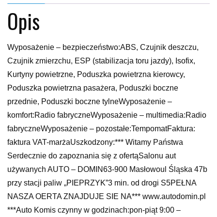
Opis
Wyposażenie – bezpieczeństwo:ABS, Czujnik deszczu,
Czujnik zmierzchu, ESP (stabilizacja toru jazdy), Isofix,
Kurtyny powietrzne, Poduszka powietrzna kierowcy,
Poduszka powietrzna pasażera, Poduszki boczne
przednie, Poduszki boczne tylneWyposażenie –
komfort:Radio fabryczneWyposażenie – multimedia:Radio
fabryczneWyposażenie – pozostałe:TempomatFaktura:
faktura VAT-marżaUszkodzony:*** Witamy Państwa
Serdecznie do zapoznania się z ofertąSalonu aut
używanych AUTO – DOMIN63-900 Masłowoul Śląska 47b
przy stacji paliw „PIEPRZYK”3 min. od drogi S5PEŁNA
NASZA OERTA ZNAJDUJE SIE NA*** www.autodomin.pl
***Auto Komis czynny w godzinach:pon-piąt 9:00 –