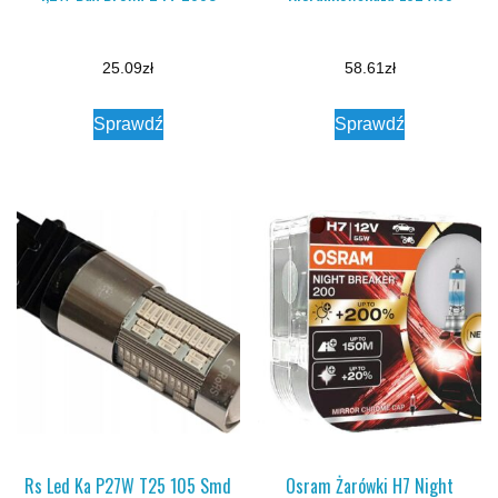
25.09
zł
58.61
zł
Sprawdź
Sprawdź
Rs Led Ka P27W T25 105 Smd
Osram Żarówki H7 Night