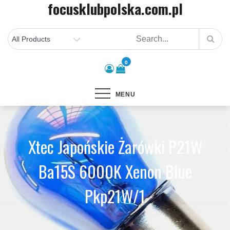
focusklubpolska.com.pl
Skip
to
content
0
MENU
Xtec Japońskie Żarówki P21W
Ba15S 6000K Xenon Blue
Pkp21W/1