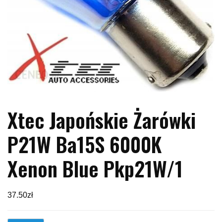
Xtec Japońskie Żarówki
P21W Ba15S 6000K
Xenon Blue Pkp21W/1
37.50
zł