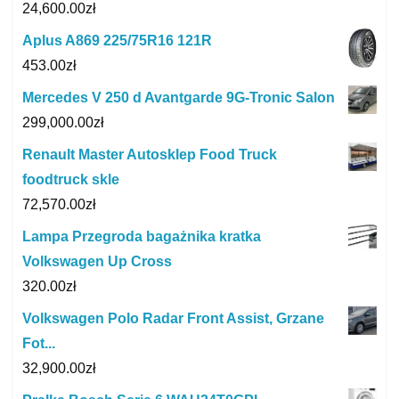
24,600.00
zł
Aplus A869 225/75R16 121R
453.00
zł
Mercedes V 250 d Avantgarde 9G-Tronic Salon
299,000.00
zł
Renault Master Autosklep Food Truck
foodtruck skle
72,570.00
zł
Lampa Przegroda bagażnika kratka
Volkswagen Up Cross
320.00
zł
Volkswagen Polo Radar Front Assist, Grzane
Fot...
32,900.00
zł