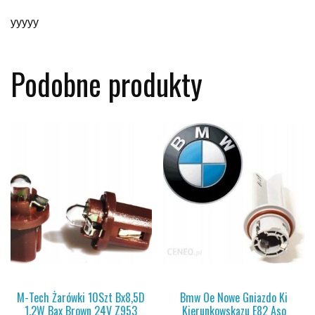
yyyyy
Podobne produkty
M-Tech Żarówki 10Szt Bx8,5D
Bmw Oe Nowe Gniazdo Ki
1,2W Bax Brown 24V Z953
Kierunkowskazu E82 Aso