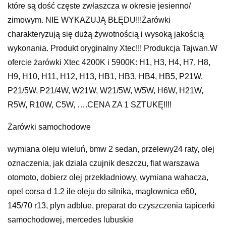
które są dość częste zwłaszcza w okresie jesienno/
zimowym. NIE WYKAZUJĄ BŁĘDU!!!Żarówki
charakteryzują się dużą żywotnością i wysoką jakością
wykonania. Produkt oryginalny Xtec!!! Produkcja Tajwan.W
ofercie żarówki Xtec 4200K i 5900K: H1, H3, H4, H7, H8,
H9, H10, H11, H12, H13, HB1, HB3, HB4, HB5, P21W,
P21/5W, P21/4W, W21W, W21/5W, W5W, H6W, H21W,
R5W, R10W, C5W, ….CENA ZA 1 SZTUKĘ!!!!
Żarówki samochodowe
wymiana oleju wieluń, bmw 2 sedan, przelewy24 raty, olej
oznaczenia, jak dziala czujnik deszczu, fiat warszawa
otomoto, dobierz olej przekładniowy, wymiana wahacza,
opel corsa d 1.2 ile oleju do silnika, maglownica e60,
145/70 r13, plyn adblue, preparat do czyszczenia tapicerki
samochodowej, mercedes lubuskie