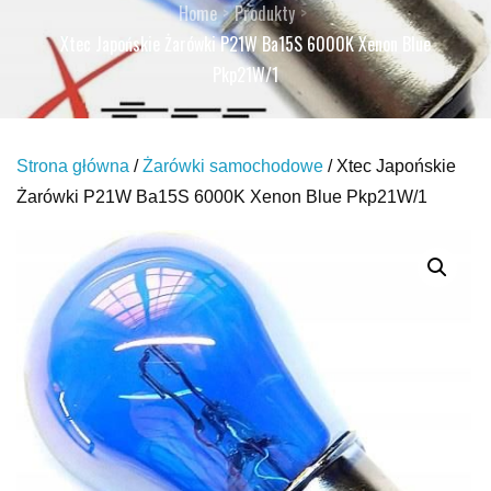
Home
Produkty
Xtec Japońskie Żarówki P21W Ba15S 6000K Xenon Blue
Pkp21W/1
Strona główna
/
Żarówki samochodowe
/ Xtec Japońskie
Żarówki P21W Ba15S 6000K Xenon Blue Pkp21W/1