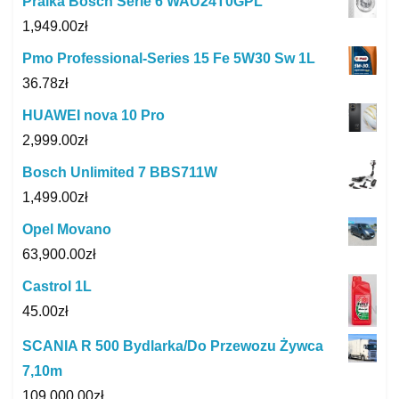
Pralka Bosch Serie 6 WAU24T0GPL
1,949.00
zł
Pmo Professional-Series 15 Fe 5W30 Sw 1L
36.78
zł
HUAWEI nova 10 Pro
2,999.00
zł
Bosch Unlimited 7 BBS711W
1,499.00
zł
Opel Movano
63,900.00
zł
Castrol 1L
45.00
zł
SCANIA R 500 Bydlarka/Do Przewozu Żywca
7,10m
109,000.00
zł