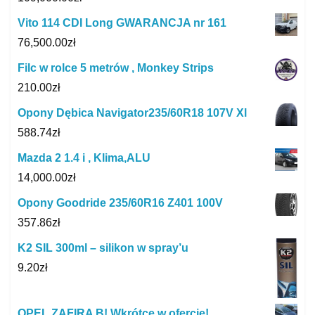
Vito 114 CDI Long GWARANCJA nr 161
76,500.00
zł
Filc w rolce 5 metrów , Monkey Strips
210.00
zł
Opony Dębica Navigator235/60R18 107V Xl
588.74
zł
Mazda 2 1.4 i , Klima,ALU
14,000.00
zł
Opony Goodride 235/60R16 Z401 100V
357.86
zł
K2 SIL 300ml – silikon w spray’u
9.20
zł
OPEL ZAFIRA B! Wkrótce w ofercie!