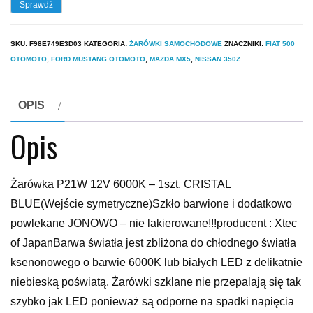
Sprawdź
SKU:
F98E749E3D03
KATEGORIA:
ŻARÓWKI SAMOCHODOWE
ZNACZNIKI:
FIAT 500
OTOMOTO
,
FORD MUSTANG OTOMOTO
,
MAZDA MX5
,
NISSAN 350Z
OPIS
Opis
Żarówka P21W 12V 6000K – 1szt. CRISTAL
BLUE(Wejście symetryczne)Szkło barwione i dodatkowo
powlekane JONOWO – nie lakierowane!!!producent : Xtec
of JapanBarwa światła jest zbliżona do chłodnego światła
ksenonowego o barwie 6000K lub białych LED z delikatnie
niebieską poświatą. Żarówki szklane nie przepalają się tak
szybko jak LED ponieważ są odporne na spadki napięcia