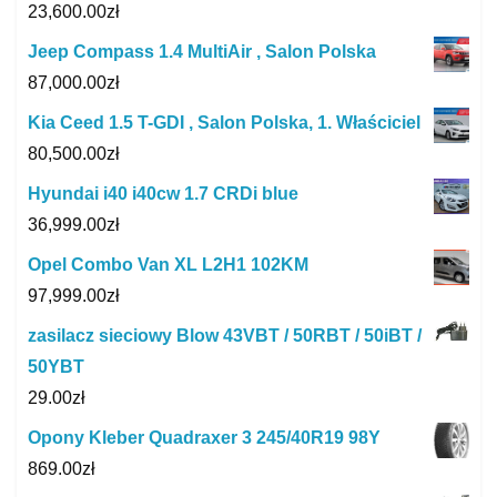
23,600.00
zł
Jeep Compass 1.4 MultiAir , Salon Polska
87,000.00
zł
Kia Ceed 1.5 T-GDI , Salon Polska, 1. Właściciel
80,500.00
zł
Hyundai i40 i40cw 1.7 CRDi blue
36,999.00
zł
Opel Combo Van XL L2H1 102KM
97,999.00
zł
zasilacz sieciowy Blow 43VBT / 50RBT / 50iBT /
50YBT
29.00
zł
Opony Kleber Quadraxer 3 245/40R19 98Y
869.00
zł