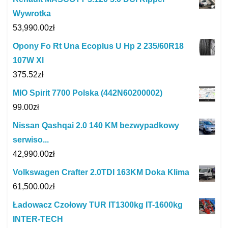
Wywrotka
53,990.00
zł
Opony Fo Rt Una Ecoplus U Hp 2 235/60R18
107W Xl
375.52
zł
MIO Spirit 7700 Polska (442N60200002)
99.00
zł
Nissan Qashqai 2.0 140 KM bezwypadkowy
serwiso...
42,990.00
zł
Volkswagen Crafter 2.0TDI 163KM Doka Klima
61,500.00
zł
Ładowacz Czołowy TUR IT1300kg IT-1600kg
INTER-TECH