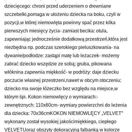
dziecięcego: chroni przed uderzeniem o drewniane
szczebelki,pomaga w ułożeniu dziecka na boku, czyli w
pozycji,w której niemowlęta powinny spać przez kilka
pierwszych miesięcy życia- zamiast becika: otula,
zapewniając jednocześnie dodatkową przestrzeń,która jest
niezbędna np. podczas szerokiego pieluszkowania- na
dywanie/podłodze: zastąpi matę lub leżaczek- możemy
zabrać dziecko wszędzie ze sobą; gruba, pikowana
włóknina zapewnia miękkość- w podróży: daje dziecku
poczucie własnej przestrzeni,nawet w obcym otoczeniu;
dziecko ma swoje łóżeczko bez względu na miejsce,w
którym śpi. Kokon niemowlęcy o wymiarach:-
zewnętrznych: 110x60cm- wymiary powierzchni do leżenia
dla dziecka: 70x36cmKOKON NIEMOWLĘCY „VELVET”
wykonany został wysokiej jakościmiękkiego, ciepłego
VELVETUoraz obszyty dekoracyjną falbanką w kolorze