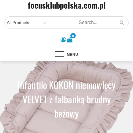
focusklubpolska.com.pl
Skip
to
content
0
MENU
Infantilo KOKON niemowlęcy
VELVET z falbanką brudny
beżowy