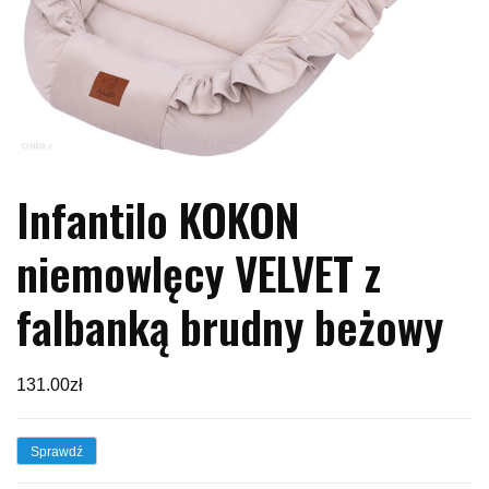
Infantilo KOKON
niemowlęcy VELVET z
falbanką brudny beżowy
131.00
zł
Sprawdź