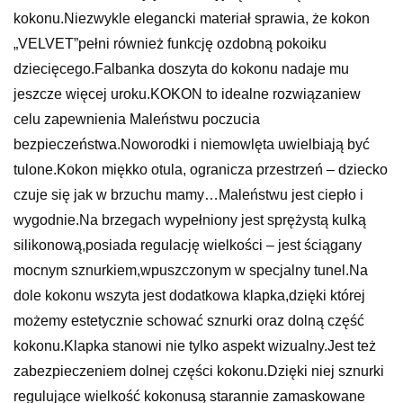
kokonu.Niezwykle elegancki materiał sprawia, że kokon
„VELVET”pełni również funkcję ozdobną pokoiku
dziecięcego.Falbanka doszyta do kokonu nadaje mu
jeszcze więcej uroku.KOKON to idealne rozwiązaniew
celu zapewnienia Maleństwu poczucia
bezpieczeństwa.Noworodki i niemowlęta uwielbiają być
tulone.Kokon miękko otula, ogranicza przestrzeń – dziecko
czuje się jak w brzuchu mamy…Maleństwu jest ciepło i
wygodnie.Na brzegach wypełniony jest sprężystą kulką
silikonową,posiada regulację wielkości – jest ściągany
mocnym sznurkiem,wpuszczonym w specjalny tunel.Na
dole kokonu wszyta jest dodatkowa klapka,dzięki której
możemy estetycznie schować sznurki oraz dolną część
kokonu.Klapka stanowi nie tylko aspekt wizualny.Jest też
zabezpieczeniem dolnej części kokonu.Dzięki niej sznurki
regulujące wielkość kokonusą starannie zamaskowane