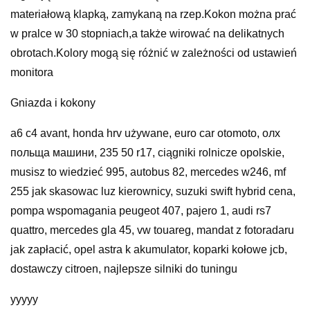
materiałową klapką, zamykaną na rzep.Kokon można prać
w pralce w 30 stopniach,a także wirować na delikatnych
obrotach.Kolory mogą się różnić w zależności od ustawień
monitora
Gniazda i kokony
a6 c4 avant, honda hrv używane, euro car otomoto, олх
польща машини, 235 50 r17, ciągniki rolnicze opolskie,
musisz to wiedzieć 995, autobus 82, mercedes w246, mf
255 jak skasowac luz kierownicy, suzuki swift hybrid cena,
pompa wspomagania peugeot 407, pajero 1, audi rs7
quattro, mercedes gla 45, vw touareg, mandat z fotoradaru
jak zapłacić, opel astra k akumulator, koparki kołowe jcb,
dostawczy citroen, najlepsze silniki do tuningu
yyyyy