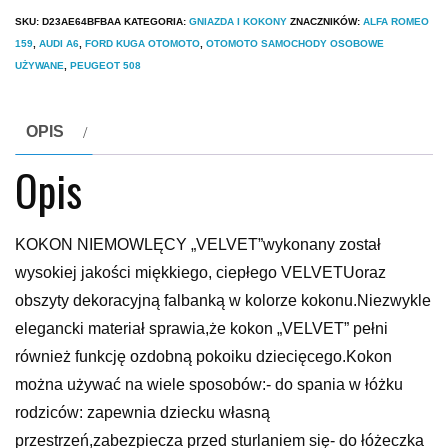
SKU:
D23AE64BFBAA
KATEGORIA:
GNIAZDA I KOKONY
ZNACZNIKÓW:
ALFA ROMEO
159
,
AUDI A6
,
FORD KUGA OTOMOTO
,
OTOMOTO SAMOCHODY OSOBOWE
UŻYWANE
,
PEUGEOT 508
OPIS
Opis
KOKON NIEMOWLĘCY „VELVET”wykonany został
wysokiej jakości miękkiego, ciepłego VELVETUoraz
obszyty dekoracyjną falbanką w kolorze kokonu.Niezwykle
elegancki materiał sprawia,że kokon „VELVET” pełni
również funkcję ozdobną pokoiku dziecięcego.Kokon
można używać na wiele sposobów:- do spania w łóżku
rodziców: zapewnia dziecku własną
przestrzeń,zabezpiecza przed sturlaniem się- do łóżeczka