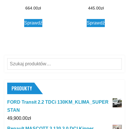
664.00
zł
445.00
zł
Sprawdź
Sprawdź
Szukaj:
PRODUKTY
FORD Transit 2.2 TDCi 130KM_KLIMA_SUPER
STAN
49,900.00
zł
Renault MASCOTT 3.120 3.0 DCI Kipper