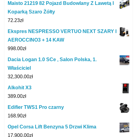
Maisto 21219 82 Pojazd Budowlany Z Lawetą I
Koparką Szaro Żółty
72.23
zł
Ekspres NESPRESSO VERTUO NEXT SZARY I
AEROCCINO3 + 14 KAW
998.00
zł
Dacia Logan 1.0 SCe , Salon Polska, 1.
Właściciel
32,300.00
zł
Alkohit X3
389.00
zł
Edifier TWS1 Pro czarny
168.90
zł
Opel Corsa Lift Benzyna 5 Drzwi Klima
17,900.00
zł