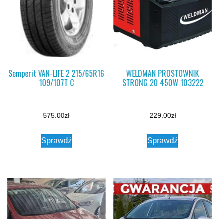
Semperit VAN-LIFE 2 215/65R16
WELDMAN PROSTOWNIK
109/107T C
STRONG 20 450W 103222
575.00
zł
229.00
zł
Sprawdź
Sprawdź