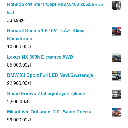
Hankook Winter I*Cept Rs3 W462 205/55R16
91T
338.99
zł
Renault Scenic 1.6 16V , GAZ, Klima,
Klimatronic
10,000.00
zł
Lexus NX 300h Elegance AWD
85,000.00
zł
BMW X1 Sport,Full LED,Navi,Gwarancja
92,900.00
zł
Smart Fortwo 7 lat w jednych rękach
5,900.00
zł
Mitsubishi Outlander 2.0 , Salon Polska
59,000.00
zł