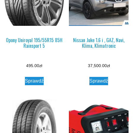
Opony Uniroyal 195/55R15 85H
Nissan Juke 1.6 i , GAZ, Navi,
Rainsport 5
Klima, Klimatronic
495.00
zł
37,500.00
zł
Sprawdź
Sprawdź