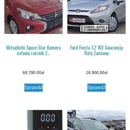
Mitsubishi Space Star Kamera
Ford Fiesta 1,2 16V Gwarancja
cofania rocznik 2…
Raty Zamiana
68,790.00
zł
16,900.00
zł
Sprawdź
Sprawdź