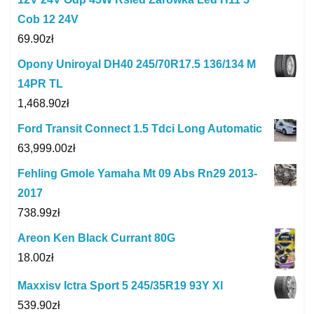
Cob 12 24V
69.90
zł
Opony Uniroyal DH40 245/70R17.5 136/134 M
14PR TL
1,468.90
zł
Ford Transit Connect 1.5 Tdci Long Automatic
63,999.00
zł
Fehling Gmole Yamaha Mt 09 Abs Rn29 2013-
2017
738.99
zł
Areon Ken Black Currant 80G
18.00
zł
Maxxisv Ictra Sport 5 245/35R19 93Y Xl
539.90
zł