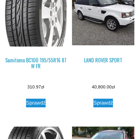
Sumitomo BC100 195/55R16 87
LAND ROVER SPORT
W FR
310.97
zł
40,800.00
zł
Sprawdź
Sprawdź