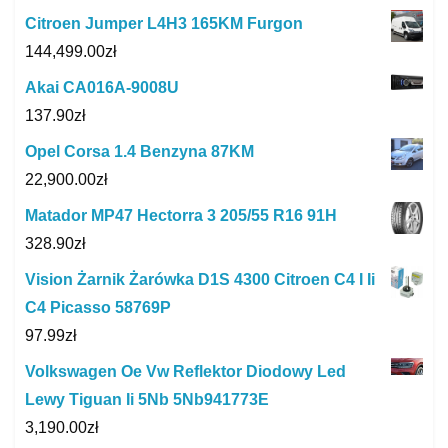
Citroen Jumper L4H3 165KM Furgon
144,499.00
zł
Akai CA016A-9008U
137.90
zł
Opel Corsa 1.4 Benzyna 87KM
22,900.00
zł
Matador MP47 Hectorra 3 205/55 R16 91H
328.90
zł
Vision Żarnik Żarówka D1S 4300 Citroen C4 I Ii
C4 Picasso 58769P
97.99
zł
Volkswagen Oe Vw Reflektor Diodowy Led
Lewy Tiguan Ii 5Nb 5Nb941773E
3,190.00
zł