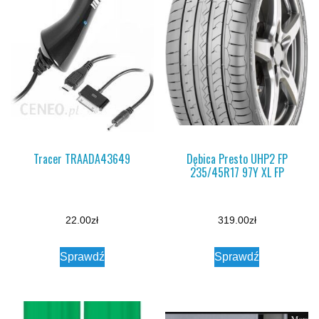
Tracer TRAADA43649
Dębica Presto UHP2 FP
235/45R17 97Y XL FP
22.00
zł
319.00
zł
Sprawdź
Sprawdź