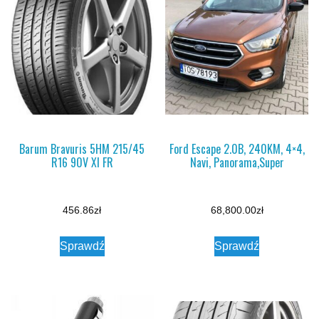
Barum Bravuris 5HM 215/45
Ford Escape 2.0B, 240KM, 4×4,
R16 90V Xl FR
Navi, Panorama,Super
456.86
zł
68,800.00
zł
Sprawdź
Sprawdź