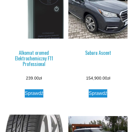
Alkomat oromed
Subaru Ascent
Elektrochemiczny F11
Professional
239.00
zł
154,900.00
zł
Sprawdź
Sprawdź