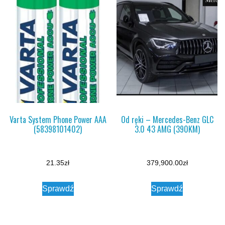
Varta System Phone Power AAA
Od ręki – Mercedes-Benz GLC
(58398101402)
3.0 43 AMG (390KM)
21.35
zł
379,900.00
zł
Sprawdź
Sprawdź