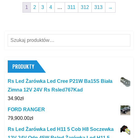
1
2
3
4
…
311
312
313
→
Szukaj:
PRODUKTY
Rs Led Żarówka Led Cree P21W Ba15S Biała
Zimna 12V 24V Rs Rsled767Kad
34.90
zł
FORD RANGER
79,900.00
zł
Rs Led Żarówka Led H11 5 Cob H8 Soczewka
12V 24V Odp 45W Rsled Żarówka Led H11 5