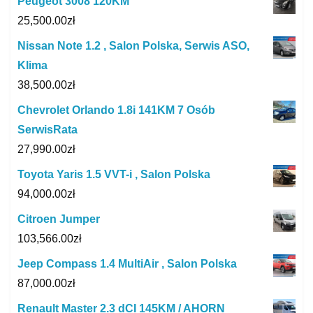
Peugeot 3008 120KM
25,500.00
zł
Nissan Note 1.2 , Salon Polska, Serwis ASO,
Klima
38,500.00
zł
Chevrolet Orlando 1.8i 141KM 7 Osób
SerwisRata
27,990.00
zł
Toyota Yaris 1.5 VVT-i , Salon Polska
94,000.00
zł
Citroen Jumper
103,566.00
zł
Jeep Compass 1.4 MultiAir , Salon Polska
87,000.00
zł
Renault Master 2.3 dCI 145KM / AHORN