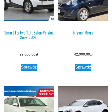
Smart Fortwo 1.0 , Salon Polska,
Nissan Micra
Serwis ASO
22,000.00
zł
42,900.00
zł
Sprawdź
Sprawdź