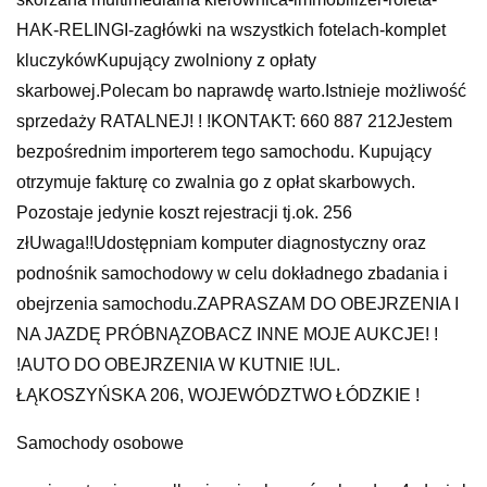
HAK-RELINGI-zagłówki na wszystkich fotelach-komplet
kluczykówKupujący zwolniony z opłaty
skarbowej.Polecam bo naprawdę warto.Istnieje możliwość
sprzedaży RATALNEJ! ! !KONTAKT: 660 887 212Jestem
bezpośrednim importerem tego samochodu. Kupujący
otrzymuje fakturę co zwalnia go z opłat skarbowych.
Pozostaje jedynie koszt rejestracji tj.ok. 256
złUwaga!!Udostępniam komputer diagnostyczny oraz
podnośnik samochodowy w celu dokładnego zbadania i
obejrzenia samochodu.ZAPRASZAM DO OBEJRZENIA I
NA JAZDĘ PRÓBNĄZOBACZ INNE MOJE AUKCJE! !
!AUTO DO OBEJRZENIA W KUTNIE !UL.
ŁĄKOSZYŃSKA 206, WOJEWÓDZTWO ŁÓDZKIE !
Samochody osobowe