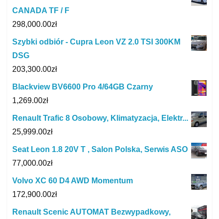
CANADA TF / F
298,000.00
zł
Szybki odbiór - Cupra Leon VZ 2.0 TSI 300KM
DSG
203,300.00
zł
Blackview BV6600 Pro 4/64GB Czarny
1,269.00
zł
Renault Trafic 8 Osobowy, Klimatyzacja, Elektr...
25,999.00
zł
Seat Leon 1.8 20V T , Salon Polska, Serwis ASO
77,000.00
zł
Volvo XC 60 D4 AWD Momentum
172,900.00
zł
Renault Scenic AUTOMAT Bezwypadkowy,