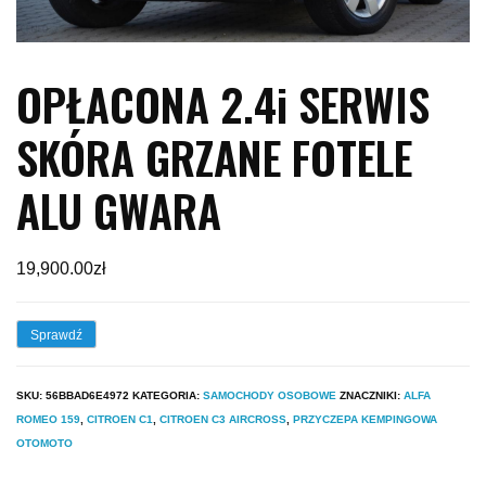
OPŁACONA 2.4i SERWIS
SKÓRA GRZANE FOTELE
ALU GWARA
19,900.00
zł
Sprawdź
SKU:
56BBAD6E4972
KATEGORIA:
SAMOCHODY OSOBOWE
ZNACZNIKI:
ALFA
ROMEO 159
,
CITROEN C1
,
CITROEN C3 AIRCROSS
,
PRZYCZEPA KEMPINGOWA
OTOMOTO