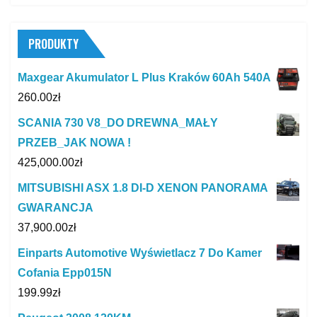
PRODUKTY
Maxgear Akumulator L Plus Kraków 60Ah 540A
260.00
zł
SCANIA 730 V8_DO DREWNA_MAŁY
PRZEB_JAK NOWA !
425,000.00
zł
MITSUBISHI ASX 1.8 DI-D XENON PANORAMA
GWARANCJA
37,900.00
zł
Einparts Automotive Wyświetlacz 7 Do Kamer
Cofania Epp015N
199.99
zł