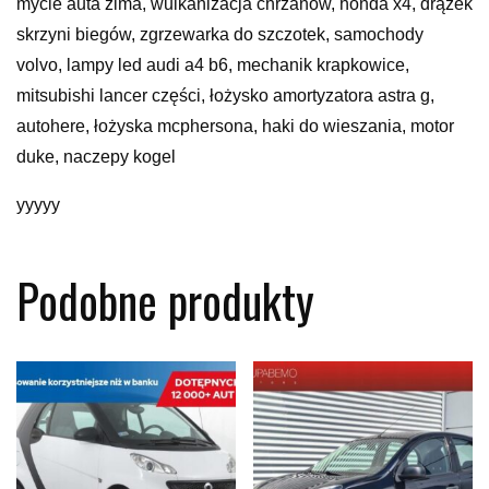
mycie auta zima, wulkanizacja chrzanów, honda x4, drążek
skrzyni biegów, zgrzewarka do szczotek, samochody
volvo, lampy led audi a4 b6, mechanik krapkowice,
mitsubishi lancer części, łożysko amortyzatora astra g,
autohere, łożyska mcphersona, haki do wieszania, motor
duke, naczepy kogel
yyyyy
Podobne produkty