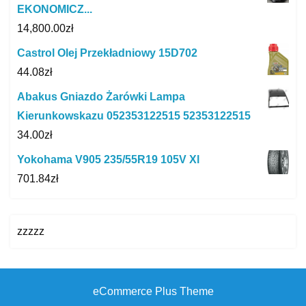
EKONOMICZ...
14,800.00
zł
Castrol Olej Przekładniowy 15D702
44.08
zł
Abakus Gniazdo Żarówki Lampa
Kierunkowskazu 052353122515 52353122515
34.00
zł
Yokohama V905 235/55R19 105V Xl
701.84
zł
zzzzz
eCommerce Plus Theme