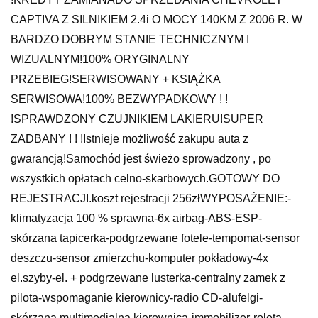
CAPTIVA Z SILNIKIEM 2.4i O MOCY 140KM Z 2006 R. W
BARDZO DOBRYM STANIE TECHNICZNYM I
WIZUALNYM!100% ORYGINALNY
PRZEBIEG!SERWISOWANY + KSIĄŻKA
SERWISOWA!100% BEZWYPADKOWY ! !
!SPRAWDZONY CZUJNIKIEM LAKIERU!SUPER
ZADBANY ! ! !Istnieje możliwość zakupu auta z
gwarancją!Samochód jest świeżo sprowadzony , po
wszystkich opłatach celno-skarbowych.GOTOWY DO
REJESTRACJI.koszt rejestracji 256złWYPOSAŻENIE:-
klimatyzacja 100 % sprawna-6x airbag-ABS-ESP-
skórzana tapicerka-podgrzewane fotele-tempomat-sensor
deszczu-sensor zmierzchu-komputer pokładowy-4x
el.szyby-el. + podgrzewane lusterka-centralny zamek z
pilota-wspomaganie kierownicy-radio CD-alufelgi-
skórzana multimedialna kierownica-immobilizer-roleta-