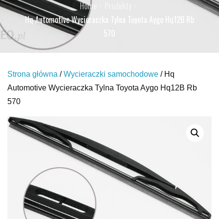
Home
Produkty
Hq Automotive Wycieraczka Tylna Toyota Aygo Hq12B Rb
570
Strona główna
/
Wycieraczki samochodowe
/ Hq
Automotive Wycieraczka Tylna Toyota Aygo Hq12B Rb
570