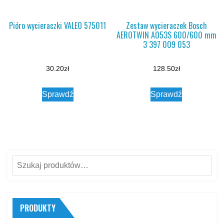
Pióro wycieraczki VALEO 575011
Zestaw wycieraczek Bosch
AEROTWIN A053S 600/600 mm
3 397 009 053
30.20
zł
128.50
zł
Sprawdź
Sprawdź
Szukaj:
PRODUKTY