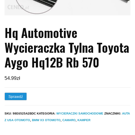
Hq Automotive
Wycieraczka Tylna Toyota
Aygo Hq12B Rb 570
54.99
zł
Sprawdź
SKU:
98E6525A2BDC
KATEGORIA:
WYCIERACZKI SAMOCHODOWE
ZNACZNIKI:
AUTA
Z USA OTOMOTO
,
BMW X3 OTOMOTO
,
CAMARO
,
KAMPER