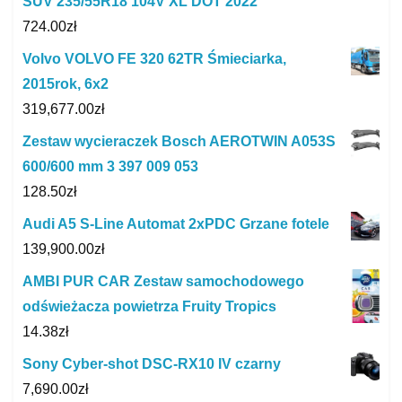
SUV 235/55R18 104V XL DOT 2022
724.00
zł
Volvo VOLVO FE 320 62TR Śmieciarka,
2015rok, 6x2
319,677.00
zł
Zestaw wycieraczek Bosch AEROTWIN A053S
600/600 mm 3 397 009 053
128.50
zł
Audi A5 S-Line Automat 2xPDC Grzane fotele
139,900.00
zł
AMBI PUR CAR Zestaw samochodowego
odświeżacza powietrza Fruity Tropics
14.38
zł
Sony Cyber-shot DSC-RX10 IV czarny
7,690.00
zł