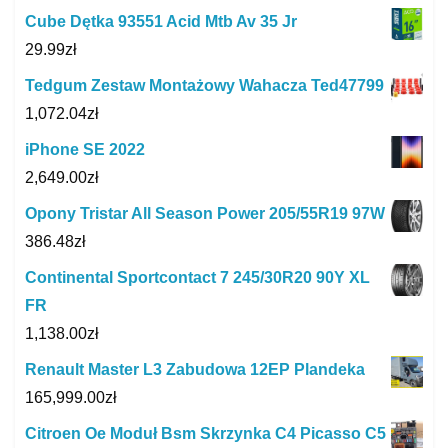
Cube Dętka 93551 Acid Mtb Av 35 Jr
29.99
zł
Tedgum Zestaw Montażowy Wahacza Ted47799
1,072.04
zł
iPhone SE 2022
2,649.00
zł
Opony Tristar All Season Power 205/55R19 97W
386.48
zł
Continental Sportcontact 7 245/30R20 90Y XL
FR
1,138.00
zł
Renault Master L3 Zabudowa 12EP Plandeka
165,999.00
zł
Citroen Oe Moduł Bsm Skrzynka C4 Picasso C5