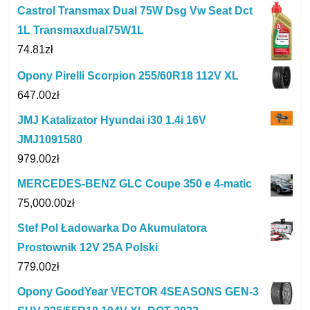
Castrol Transmax Dual 75W Dsg Vw Seat Dct
1L Transmaxdual75W1L
74.81
zł
Opony Pirelli Scorpion 255/60R18 112V XL
647.00
zł
JMJ Katalizator Hyundai i30 1.4i 16V
JMJ1091580
979.00
zł
MERCEDES-BENZ GLC Coupe 350 e 4-matic
75,000.00
zł
Stef Pol Ładowarka Do Akumulatora
Prostownik 12V 25A Polski
779.00
zł
Opony GoodYear VECTOR 4SEASONS GEN-3