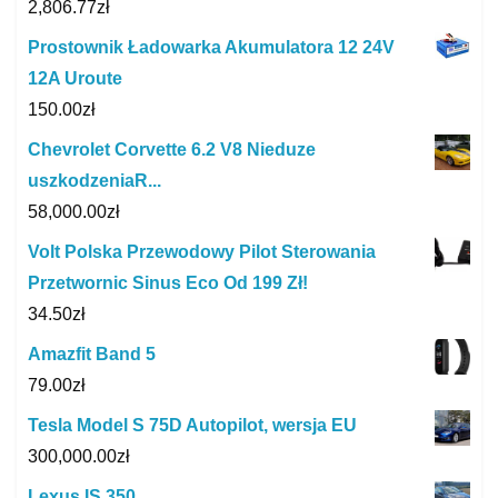
2,806.77
zł
Prostownik Ładowarka Akumulatora 12 24V
12A Uroute
150.00
zł
Chevrolet Corvette 6.2 V8 Nieduze
uszkodzeniaR...
58,000.00
zł
Volt Polska Przewodowy Pilot Sterowania
Przetwornic Sinus Eco Od 199 Zł!
34.50
zł
Amazfit Band 5
79.00
zł
Tesla Model S 75D Autopilot, wersja EU
300,000.00
zł
Lexus IS 350