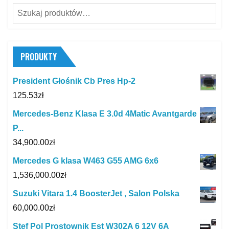
Szukaj:
PRODUKTY
President Głośnik Cb Pres Hp-2
125.53
zł
Mercedes-Benz Klasa E 3.0d 4Matic Avantgarde
P...
34,900.00
zł
Mercedes G klasa W463 G55 AMG 6x6
1,536,000.00
zł
Suzuki Vitara 1.4 BoosterJet , Salon Polska
60,000.00
zł
Stef Pol Prostownik Est W302A 6 12V 6A