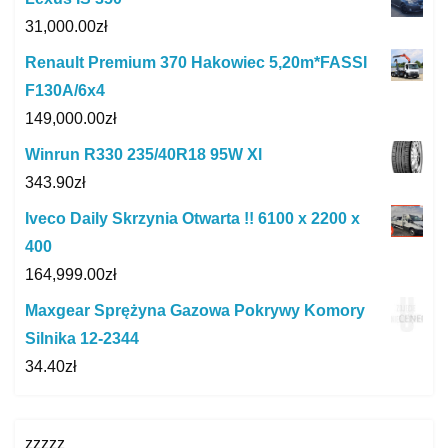
31,000.00
zł
Renault Premium 370 Hakowiec 5,20m*FASSI
F130A/6x4
149,000.00
zł
Winrun R330 235/40R18 95W Xl
343.90
zł
Iveco Daily Skrzynia Otwarta !! 6100 x 2200 x
400
164,999.00
zł
Maxgear Sprężyna Gazowa Pokrywy Komory
Silnika 12-2344
34.40
zł
zzzzz