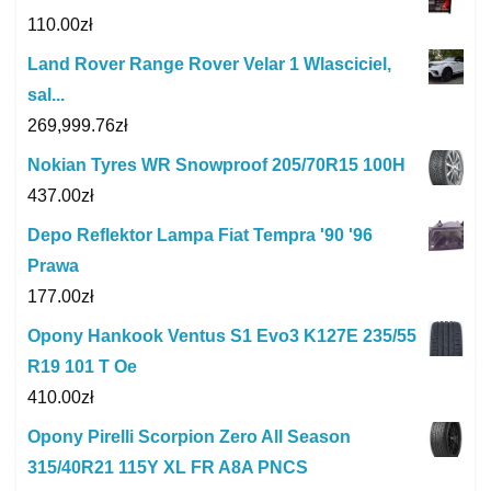
110.00
zł
Land Rover Range Rover Velar 1 Wlasciciel,
sal...
269,999.76
zł
Nokian Tyres WR Snowproof 205/70R15 100H
437.00
zł
Depo Reflektor Lampa Fiat Tempra '90 '96
Prawa
177.00
zł
Opony Hankook Ventus S1 Evo3 K127E 235/55
R19 101 T Oe
410.00
zł
Opony Pirelli Scorpion Zero All Season
315/40R21 115Y XL FR A8A PNCS