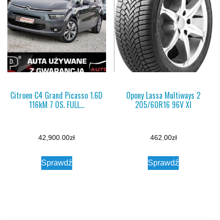
Citroen C4 Grand Picasso 1.6D
Opony Lassa Multiways 2
116kM 7 OS. FULL…
205/60R16 96V Xl
42,900.00
zł
462.00
zł
Sprawdź
Sprawdź