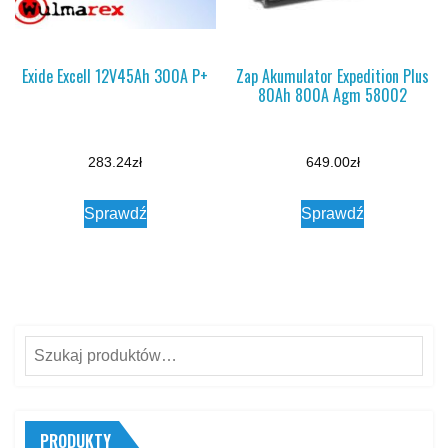
Exide Excell 12V45Ah 300A P+
Zap Akumulator Expedition Plus
80Ah 800A Agm 58002
283.24
zł
649.00
zł
Sprawdź
Sprawdź
Szukaj:
PRODUKTY