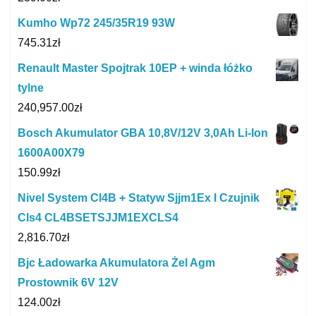
Kumho Wp72 245/35R19 93W
745.31
zł
Renault Master Spojtrak 10EP + winda łóżko
tylne
240,957.00
zł
Bosch Akumulator GBA 10,8V/12V 3,0Ah Li-Ion
1600A00X79
150.99
zł
Nivel System Cl4B + Statyw Sjjm1Ex I Czujnik
Cls4 CL4BSETSJJM1EXCLS4
2,816.70
zł
Bjc Ładowarka Akumulatora Żel Agm
Prostownik 6V 12V
124.00
zł