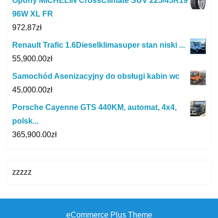
Opony MICHELIN CrossClimate SUV 225/45R19
96W XL FR
972.87
zł
Renault Trafic 1.6Dieselklimasuper stan niski ...
55,900.00
zł
Samochód Asenizacyjny do obsługi kabin wc
45,000.00
zł
Porsche Cayenne GTS 440KM, automat, 4x4,
polsk...
365,900.00
zł
zzzzz
eCommerce Plus Theme