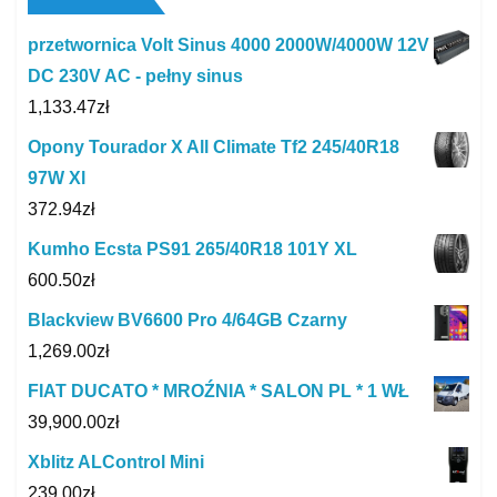
przetwornica Volt Sinus 4000 2000W/4000W 12V
DC 230V AC - pełny sinus
1,133.47
zł
Opony Tourador X All Climate Tf2 245/40R18
97W Xl
372.94
zł
Kumho Ecsta PS91 265/40R18 101Y XL
600.50
zł
Blackview BV6600 Pro 4/64GB Czarny
1,269.00
zł
FIAT DUCATO * MROŹNIA * SALON PL * 1 WŁ
39,900.00
zł
Xblitz ALControl Mini
239.00
zł