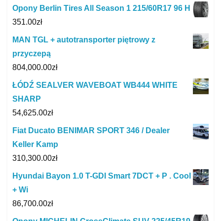
Opony Berlin Tires All Season 1 215/60R17 96 H
351.00
zł
MAN TGL + autotransporter piętrowy z
przyczepą
804,000.00
zł
ŁÓDŹ SEALVER WAVEBOAT WB444 WHITE
SHARP
54,625.00
zł
Fiat Ducato BENIMAR SPORT 346 / Dealer
Keller Kamp
310,300.00
zł
Hyundai Bayon 1.0 T-GDI Smart 7DCT + P . Cool
+ Wi
86,700.00
zł