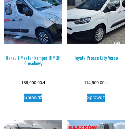
Renault Master kamper RIMOR
Toyota Proace City Verso
4 osobowy
159,000.00
zł
114,900.00
zł
Sprawdź
Sprawdź