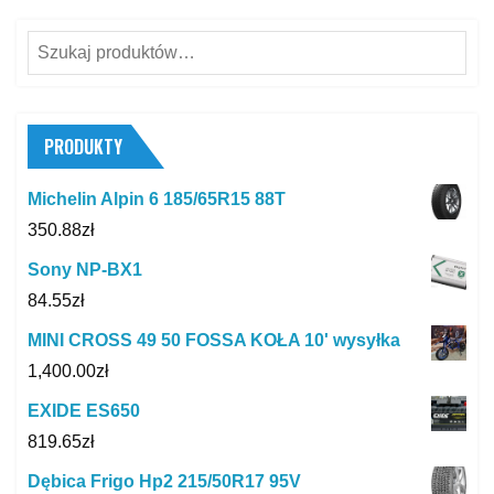
Szukaj:
PRODUKTY
Michelin Alpin 6 185/65R15 88T
350.88
zł
Sony NP-BX1
84.55
zł
MINI CROSS 49 50 FOSSA KOŁA 10' wysyłka
1,400.00
zł
EXIDE ES650
819.65
zł
Dębica Frigo Hp2 215/50R17 95V