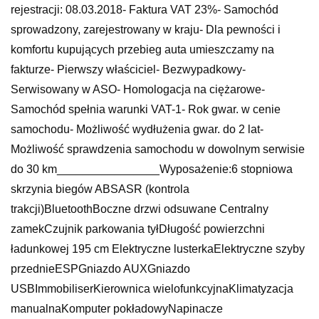
rejestracji: 08.03.2018- Faktura VAT 23%- Samochód
sprowadzony, zarejestrowany w kraju- Dla pewności i
komfortu kupujących przebieg auta umieszczamy na
fakturze- Pierwszy właściciel- Bezwypadkowy-
Serwisowany w ASO- Homologacja na ciężarowe-
Samochód spełnia warunki VAT-1- Rok gwar. w cenie
samochodu- Możliwość wydłużenia gwar. do 2 lat-
Możliwość sprawdzenia samochodu w dowolnym serwisie
do 30 km________________Wyposażenie:6 stopniowa
skrzynia biegów ABSASR (kontrola
trakcji)BluetoothBoczne drzwi odsuwane Centralny
zamekCzujnik parkowania tyłDługość powierzchni
ładunkowej 195 cm Elektryczne lusterkaElektryczne szyby
przednieESPGniazdo AUXGniazdo
USBImmobiliserKierownica wielofunkcyjnaKlimatyzacja
manualnaKomputer pokładowyNapinacze