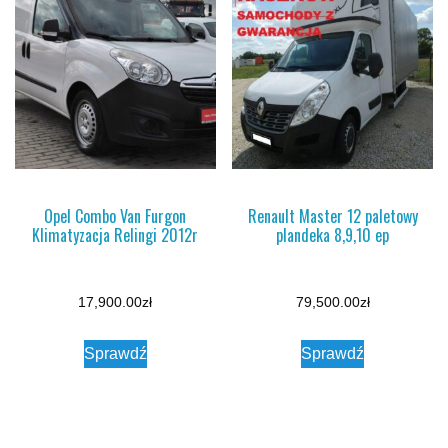
Opel Combo Van Furgon
Renault Master 12 paletowy
Klimatyzacja Relingi 2012r
plandeka 8,9,10 ep
17,900.00
zł
79,500.00
zł
Sprawdź
Sprawdź