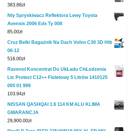
383.88
zł
Nty Spryskiwacz Reflektora Lewy Toyota
Avensis 2006 Eds Ty 008
85.00
zł
Cruz Belki Bagażnik Na Dach Volvo C30 3D Htb
06-12
516.00
zł
Ravenol Koncentrat Do UkŁadu ChŁodzenia
Ltc Protect C12++ Fioletowy 5 Litrów 1410125
005 01 999
103.94
zł
NISSAN QASHQAI 1.6 114 KM ALU KLIMA
GWARANCJA
29,900.00
zł