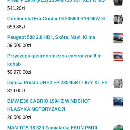
Pirelli P Zero (PZ3) 235/40R18 95Y XL FR MO
541.20
zł
Continental EcoContact 6 205/60 R16 96W XL
656.88
zł
Peugeot 508 2.0 HDi , Skóra, Navi, Klima
39,500.00
zł
Przyczepa gastronomiczna całoroczna 6 m
kebab
59,970.00
zł
Dębica Presto UHP2 FP 235/45R17 97Y XL FP
319.00
zł
BMW E36 CABRIO 1994 Z WINDSHOT
KLASYKA MOTORYZACJI
28,500.00
zł
MAN TGS 18.320 Zamiatarka FAUN PM10