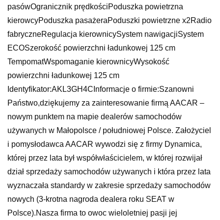
pasówOgranicznik prędkościPoduszka powietrzna
kierowcyPoduszka pasażeraPoduszki powietrzne x2Radio
fabryczneRegulacja kierownicySystem nawigacjiSystem
ECOSzerokość powierzchni ładunkowej 125 cm
TempomatWspomaganie kierownicyWysokość
powierzchni ładunkowej 125 cm
Identyfikator:AKL3GH4CInformacje o firmie:Szanowni
Państwo,dziękujemy za zainteresowanie firmą AACAR –
nowym punktem na mapie dealerów samochodów
używanych w Małopolsce / południowej Polsce. Założyciel
i pomysłodawca AACAR wywodzi się z firmy Dynamica,
której przez lata był współwłaścicielem, w której rozwijał
dział sprzedaży samochodów używanych i która przez lata
wyznaczała standardy w zakresie sprzedaży samochodów
nowych (3-krotna nagroda dealera roku SEAT w
Polsce).Nasza firma to owoc wieloletniej pasji jej