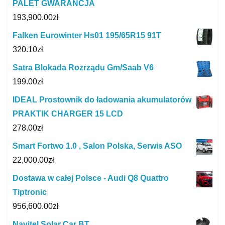
PALET GWARANCJA
193,900.00
zł
Falken Eurowinter Hs01 195/65R15 91T
320.10
zł
Satra Blokada Rozrządu Gm/Saab V6
199.00
zł
IDEAL Prostownik do ładowania akumulatorów
PRAKTIK CHARGER 15 LCD
278.00
zł
Smart Fortwo 1.0 , Salon Polska, Serwis ASO
22,000.00
zł
Dostawa w całej Polsce - Audi Q8 Quattro
Tiptronic
956,600.00
zł
Navitel Solar Car BT