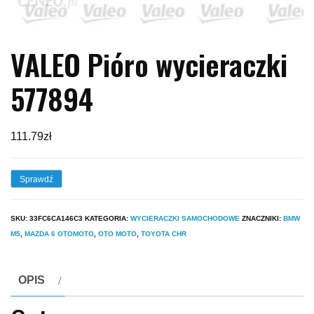
VALEO Pióro wycieraczki
577894
111.79
zł
Sprawdź
SKU:
33FC6CA146C3
KATEGORIA:
WYCIERACZKI SAMOCHODOWE
ZNACZNIKI:
BMW
M5
,
MAZDA 6 OTOMOTO
,
OTO MOTO
,
TOYOTA CHR
OPIS