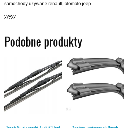
samochody używane renault, otomoto jeep
yyyyy
Podobne produkty
Bosch Wycieraczki Audi A3 Icnt
Zestaw wycieraczek Bosch