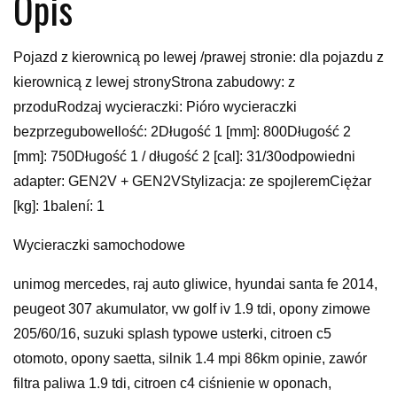
Opis
Pojazd z kierownicą po lewej /prawej stronie: dla pojazdu z
kierownicą z lewej stronyStrona zabudowy: z
przoduRodzaj wycieraczki: Pióro wycieraczki
bezprzeguboweIlość: 2Długość 1 [mm]: 800Długość 2
[mm]: 750Długość 1 / długość 2 [cal]: 31/30odpowiedni
adapter: GEN2V + GEN2VStylizacja: ze spojleremCiężar
[kg]: 1balení: 1
Wycieraczki samochodowe
unimog mercedes, raj auto gliwice, hyundai santa fe 2014,
peugeot 307 akumulator, vw golf iv 1.9 tdi, opony zimowe
205/60/16, suzuki splash typowe usterki, citroen c5
otomoto, opony saetta, silnik 1.4 mpi 86km opinie, zawór
filtra paliwa 1.9 tdi, citroen c4 ciśnienie w oponach,