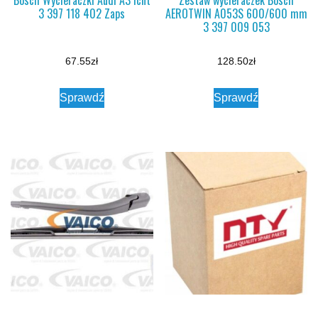
3 397 118 402 Zaps
AEROTWIN A053S 600/600 mm
3 397 009 053
67.55
zł
128.50
zł
Sprawdź
Sprawdź