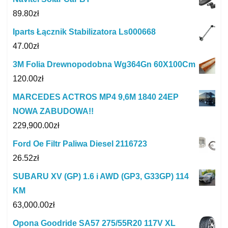
89.80
zł
Iparts Łącznik Stabilizatora Ls000668
47.00
zł
3M Folia Drewnopodobna Wg364Gn 60X100Cm
120.00
zł
MARCEDES ACTROS MP4 9,6M 1840 24EP
NOWA ZABUDOWA!!
229,900.00
zł
Ford Oe Filtr Paliwa Diesel 2116723
26.52
zł
SUBARU XV (GP) 1.6 i AWD (GP3, G33GP) 114
KM
63,000.00
zł
Opona Goodride SA57 275/55R20 117V XL