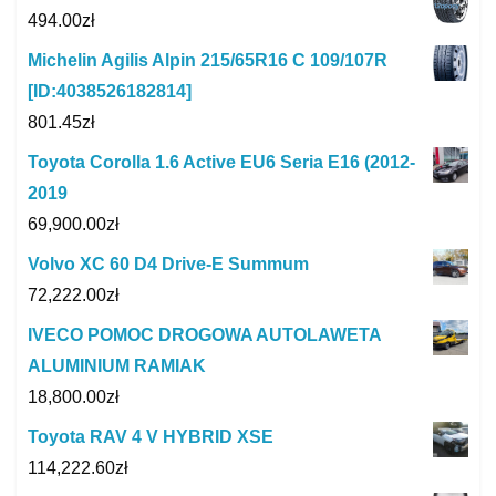
494.00
zł
Michelin Agilis Alpin 215/65R16 C 109/107R
[ID:4038526182814]
801.45
zł
Toyota Corolla 1.6 Active EU6 Seria E16 (2012-
2019
69,900.00
zł
Volvo XC 60 D4 Drive-E Summum
72,222.00
zł
IVECO POMOC DROGOWA AUTOLAWETA
ALUMINIUM RAMIAK
18,800.00
zł
Toyota RAV 4 V HYBRID XSE
114,222.60
zł