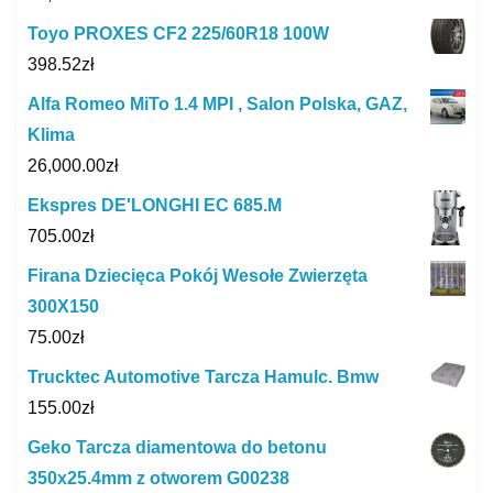
Toyo PROXES CF2 225/60R18 100W
398.52
zł
Alfa Romeo MiTo 1.4 MPI , Salon Polska, GAZ,
Klima
26,000.00
zł
Ekspres DE'LONGHI EC 685.M
705.00
zł
Firana Dziecięca Pokój Wesołe Zwierzęta
300X150
75.00
zł
Trucktec Automotive Tarcza Hamulc. Bmw
155.00
zł
Geko Tarcza diamentowa do betonu
350x25.4mm z otworem G00238