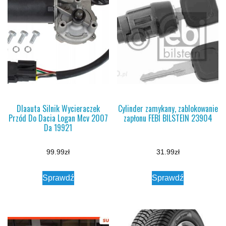
Dlaauta Silnik Wycieraczek
Cylinder zamykany, zablokowanie
Przód Do Dacia Logan Mcv 2007
zapłonu FEBI BILSTEIN 23904
Da 19921
99.99
zł
31.99
zł
Sprawdź
Sprawdź