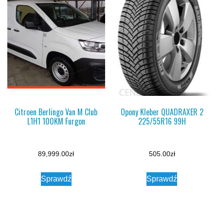
Citroen Berlingo Van M Club
Opony Kleber QUADRAXER 2
L1H1 100KM Furgon
225/55R16 99H
89,999.00
zł
505.00
zł
Sprawdź
Sprawdź