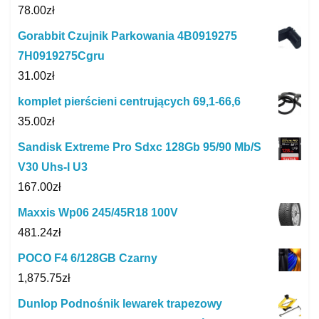
78.00
zł
Gorabbit Czujnik Parkowania 4B0919275
7H0919275Cgru
31.00
zł
komplet pierścieni centrujących 69,1-66,6
35.00
zł
Sandisk Extreme Pro Sdxc 128Gb 95/90 Mb/S
V30 Uhs-I U3
167.00
zł
Maxxis Wp06 245/45R18 100V
481.24
zł
POCO F4 6/128GB Czarny
1,875.75
zł
Dunlop Podnośnik lewarek trapezowy