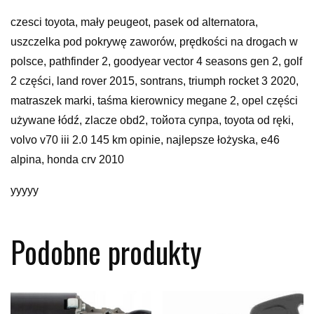
czesci toyota, mały peugeot, pasek od alternatora,
uszczelka pod pokrywę zaworów, prędkości na drogach w
polsce, pathfinder 2, goodyear vector 4 seasons gen 2, golf
2 części, land rover 2015, sontrans, triumph rocket 3 2020,
matraszek marki, taśma kierownicy megane 2, opel części
używane łódź, zlacze obd2, тойота супра, toyota od ręki,
volvo v70 iii 2.0 145 km opinie, najlepsze łożyska, e46
alpina, honda crv 2010
yyyyy
Podobne produkty