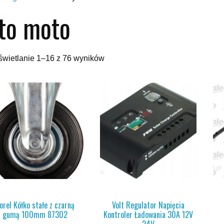
to moto
Posortowane
wietlanie 1–16 z 76 wyników
według
najnowszych
orel Kółko stałe z czarną
Volt Regulator Napięcia
gumą 100mm 87302
Kontroler Ładowania 30A 12V
24V