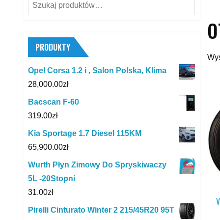
Szukaj:
o
PRODUKTY
Wyś
Opel Corsa 1.2 i , Salon Polska, Klima
28,000.00
zł
Bacscan F-60
319.00
zł
Kia Sportage 1.7 Diesel 115KM
65,900.00
zł
Wurth Płyn Zimowy Do Spryskiwaczy
5L -20Stopni
31.00
zł
V
Pirelli Cinturato Winter 2 215/45R20 95T