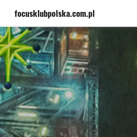
Skip
focusklubpolska.com.pl
to
content