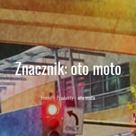
Znacznik:
oto moto
Home
Produkty
oto moto