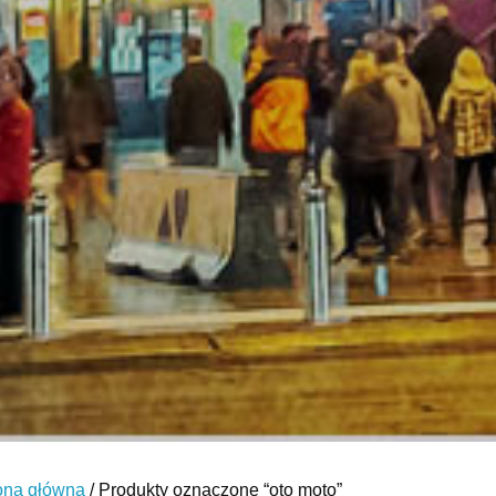
ona główna
/ Produkty oznaczone “oto moto”