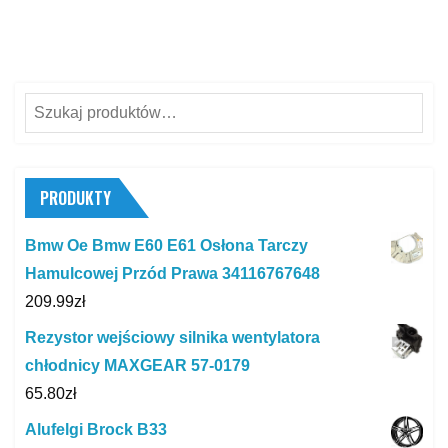
Szukaj:
PRODUKTY
Bmw Oe Bmw E60 E61 Osłona Tarczy
Hamulcowej Przód Prawa 34116767648
209.99
zł
Rezystor wejściowy silnika wentylatora
chłodnicy MAXGEAR 57-0179
65.80
zł
Alufelgi Brock B33