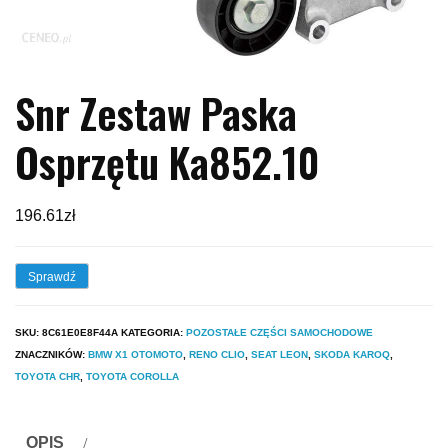
Snr Zestaw Paska
Osprzętu Ka852.10
196.61
zł
Sprawdź
SKU:
8C61E0E8F44A
KATEGORIA:
POZOSTAŁE CZĘŚCI SAMOCHODOWE
ZNACZNIKÓW:
BMW X1 OTOMOTO
,
RENO CLIO
,
SEAT LEON
,
SKODA KAROQ
,
TOYOTA CHR
,
TOYOTA COROLLA
OPIS