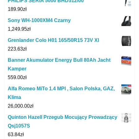
PHILIPS SERIA 5000 BHD512/00
189.90
zł
Sony WH-1000XM4 Czarny
1,249.95
zł
Grenlander Colo H01 165/50R15 73V Xl
223.63
zł
Banner Akumulator Energy Bull 80Ah Jacht
Kamper
559.00
zł
Alfa Romeo MiTo 1.4 MPI , Salon Polska, GAZ,
Klima
26,000.00
zł
Quinton Hazell Przegub Mocujący Prowadzący
Qsj1057S
63.84
zł