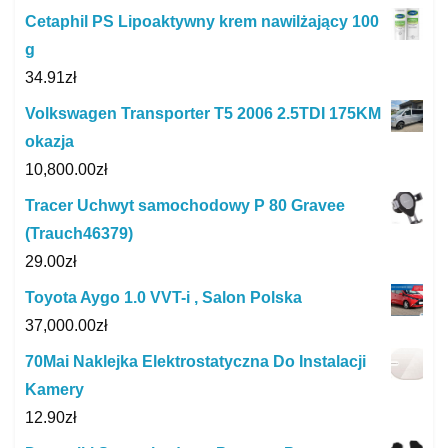
Cetaphil PS Lipoaktywny krem nawilżający 100
g
34.91
zł
Volkswagen Transporter T5 2006 2.5TDI 175KM
okazja
10,800.00
zł
Tracer Uchwyt samochodowy P 80 Gravee
(Trauch46379)
29.00
zł
Toyota Aygo 1.0 VVT-i , Salon Polska
37,000.00
zł
70Mai Naklejka Elektrostatyczna Do Instalacji
Kamery
12.90
zł