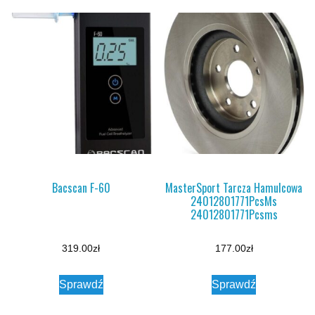
Bacscan F-60
MasterSport Tarcza Hamulcowa
24012801771PcsMs
24012801771Pcsms
319.00
zł
177.00
zł
Sprawdź
Sprawdź