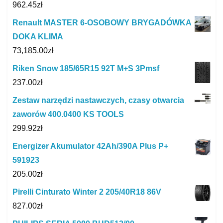
962.45
zł
Renault MASTER 6-OSOBOWY BRYGADÓWKA
DOKA KLIMA
73,185.00
zł
Riken Snow 185/65R15 92T M+S 3Pmsf
237.00
zł
Zestaw narzędzi nastawczych, czasy otwarcia
zaworów 400.0400 KS TOOLS
299.92
zł
Energizer Akumulator 42Ah/390A Plus P+
591923
205.00
zł
Pirelli Cinturato Winter 2 205/40R18 86V
827.00
zł