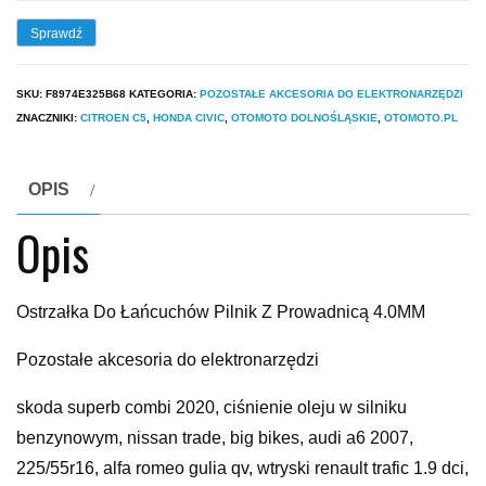
Sprawdź
SKU:
F8974E325B68
KATEGORIA:
POZOSTAŁE AKCESORIA DO ELEKTRONARZĘDZI
ZNACZNIKI:
CITROEN C5
,
HONDA CIVIC
,
OTOMOTO DOLNOŚLĄSKIE
,
OTOMOTO.PL
OPIS
Opis
Ostrzałka Do Łańcuchów Pilnik Z Prowadnicą 4.0MM
Pozostałe akcesoria do elektronarzędzi
skoda superb combi 2020, ciśnienie oleju w silniku
benzynowym, nissan trade, big bikes, audi a6 2007,
225/55r16, alfa romeo gulia qv, wtryski renault trafic 1.9 dci,