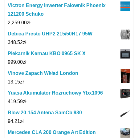
Victron Energy Inwerter Falownik Phoenix
121200 Schuko
2,259.00
zł
Dębica Presto UHP2 215/50R17 95W
348.52
zł
Piekarnik Kernau KBO 0965 SK X
999.00
zł
Vinove Zapach Wkład London
13.15
zł
Yuasa Akumulator Rozruchowy Ybx1096
419.59
zł
Blow 20-154 Antena SamCb 930
94.21
zł
Mercedes CLA 200 Orange Art Edition