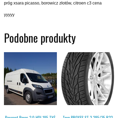
próg xsara picasso, borowicz złotów, citroen c3 cena
yyyyy
Podobne produkty
Peugeot Boxer 2.0 HDI 185 TYŚ
Toyo PROXES ST 3 285/35 R22