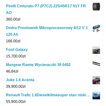
Pirelli Cinturato P7 (P7C2) 225/45R17 91Y FR
AO
360.00
zł
Dedra Prostownik Mikroprocesorowy 6/12 V 3
120 Ah
166.00
zł
Ford Galaxy
15,700.00
zł
Maxgear Ramię Wycieraczki 39 0492
46.84
zł
Juke 1.6 Acenta
39,900.00
zł
Renault Trafic 1.6Dieselklimasuper stan niski ...
55,900.00
zł