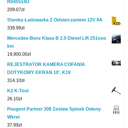
R045514U
209.07
zł
Stanley Ładowarka Z Odsiarczaniem 12V 8A
339.99
zł
Mercedes-Benz Klasa B 2.0 Diesel Lift 251ooo
km
19,900.00
zł
REJESTRATOR KAMERA COFANIA
DOTYKOWY EKRAN 10', K19
314.10
zł
K2 K-Tool
26.10
zł
Peugeot Partner 308 Zestaw Spinek Osłony
Wkret
37.99
zł