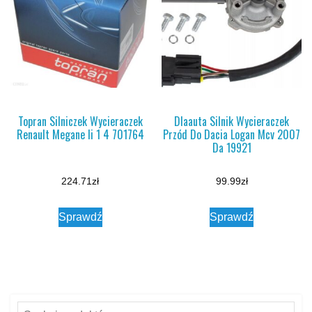
Topran Silniczek Wycieraczek
Dlaauta Silnik Wycieraczek
Renault Megane Ii 1 4 701764
Przód Do Dacia Logan Mcv 2007
Da 19921
224.71
zł
99.99
zł
Sprawdź
Sprawdź
Szukaj: