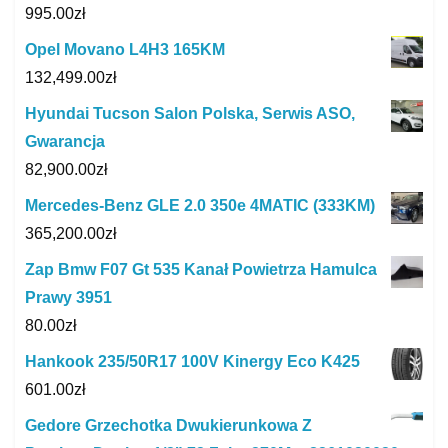
995.00
zł
Opel Movano L4H3 165KM
132,499.00
zł
Hyundai Tucson Salon Polska, Serwis ASO,
Gwarancja
82,900.00
zł
Mercedes-Benz GLE 2.0 350e 4MATIC (333KM)
365,200.00
zł
Zap Bmw F07 Gt 535 Kanał Powietrza Hamulca
Prawy 3951
80.00
zł
Hankook 235/50R17 100V Kinergy Eco K425
601.00
zł
Gedore Grzechotka Dwukierunkowa Z