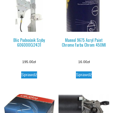
Blic Podnośnik Szyby
Mannol 9675 Acryl Paint
606000Ci2431
Chrome Farba Chrom 450Ml
195.00
zł
16.00
zł
Sprawdź
Sprawdź