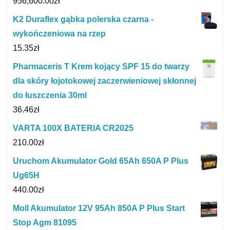
956,600.00
zł
K2 Duraflex gąbka polerska czarna -
wykończeniowa na rzep
15.35
zł
Pharmaceris T Krem kojący SPF 15 do twarzy
dla skóry łojotokowej zaczerwieniowej skłonnej
do łuszczenia 30ml
36.46
zł
VARTA 100X BATERIA CR2025
210.00
zł
Uruchom Akumulator Gold 65Ah 650A P Plus
Ug65H
440.00
zł
Moll Akumulator 12V 95Ah 850A P Plus Start
Stop Agm 81095