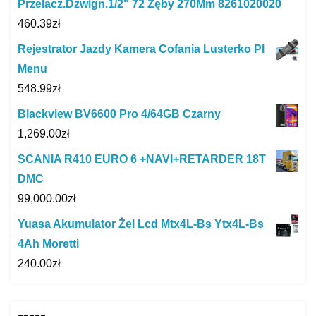
Przelacz.Dzwign.1/2" 72 Zęby 270Mm 8261020020
460.39
zł
Rejestrator Jazdy Kamera Cofania Lusterko Pl
Menu
548.99
zł
Blackview BV6600 Pro 4/64GB Czarny
1,269.00
zł
SCANIA R410 EURO 6 +NAVI+RETARDER 18T
DMC
99,000.00
zł
Yuasa Akumulator Żel Lcd Mtx4L-Bs Ytx4L-Bs
4Ah Moretti
240.00
zł