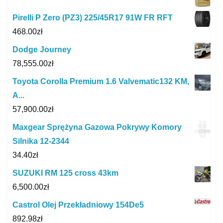
Pirelli P Zero (PZ3) 225/45R17 91W FR RFT
468.00
zł
Dodge Journey
78,555.00
zł
Toyota Corolla Premium 1.6 Valvematic132 KM,
A...
57,900.00
zł
Maxgear Sprężyna Gazowa Pokrywy Komory
Silnika 12-2344
34.40
zł
SUZUKI RM 125 cross 43km
6,500.00
zł
Castrol Olej Przekładniowy 154De5
892.98
zł