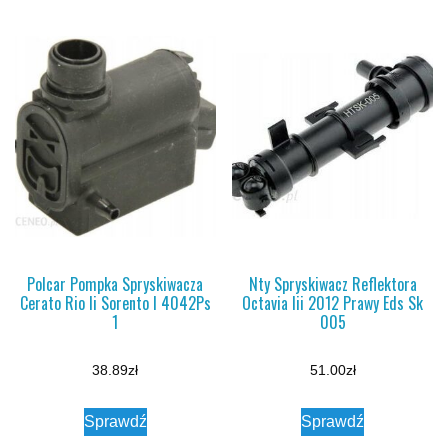
Polcar Pompka Spryskiwacza
Nty Spryskiwacz Reflektora
Cerato Rio Ii Sorento I 4042Ps
Octavia Iii 2012 Prawy Eds Sk
1
005
38.89
zł
51.00
zł
Sprawdź
Sprawdź