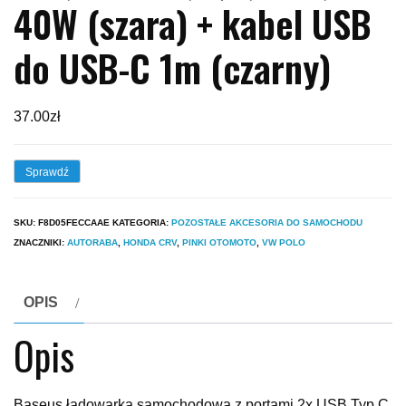
40W (szara) + kabel USB
do USB-C 1m (czarny)
37.00
zł
Sprawdź
SKU:
F8D05FECCAAE
KATEGORIA:
POZOSTAŁE AKCESORIA DO SAMOCHODU
ZNACZNIKI:
AUTORABA
,
HONDA CRV
,
PINKI OTOMOTO
,
VW POLO
OPIS
Opis
Baseus ładowarka samochodowa z portami 2x USB Typ C