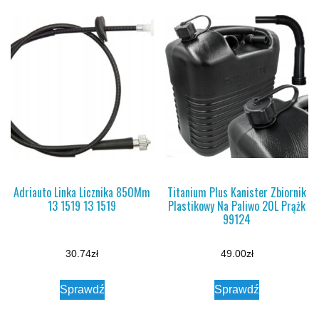
Adriauto Linka Licznika 850Mm
Titanium Plus Kanister Zbiornik
13 1519 13 1519
Plastikowy Na Paliwo 20L Prążk
99124
30.74
zł
49.00
zł
Sprawdź
Sprawdź