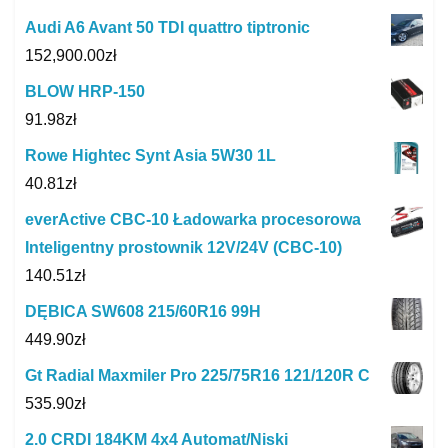
Audi A6 Avant 50 TDI quattro tiptronic
152,900.00
zł
BLOW HRP-150
91.98
zł
Rowe Hightec Synt Asia 5W30 1L
40.81
zł
everActive CBC-10 Ładowarka procesorowa
Inteligentny prostownik 12V/24V (CBC-10)
140.51
zł
DĘBICA SW608 215/60R16 99H
449.90
zł
Gt Radial Maxmiler Pro 225/75R16 121/120R C
535.90
zł
2.0 CRDI 184KM 4x4 Automat/Niski