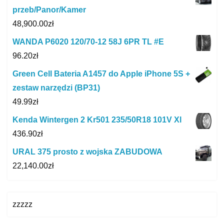
przeb/Panor/Kamer
48,900.00
zł
WANDA P6020 120/70-12 58J 6PR TL #E
96.20
zł
Green Cell Bateria A1457 do Apple iPhone 5S +
zestaw narzędzi (BP31)
49.99
zł
Kenda Wintergen 2 Kr501 235/50R18 101V Xl
436.90
zł
URAL 375 prosto z wojska ZABUDOWA
22,140.00
zł
zzzzz