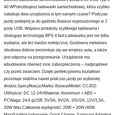
40 WPotrzebujesz ładowarki samochodowej, która szybko
naładuje dwa urządzenia w tym samym czasie? Podczas
jazdy podepnij je do gadżetu Baseus wyposażonego w 2
porty USB. Wspiera protokoły szybkiego ładowania i
obsługuje technologię BPS II fast.Ładowarka jest nie tylko
wydajna, ale też bardzo estetyczna. Gustowna metalowa
obudowa dobrze prezentuje się we wnętrzu auta, a także
jest odporna na przegrzewanie. Urządzenie ma
wbudowane również inne zabezpieczenia – nadprądowe
czy przed zwarciem. Dzięki perfekcyjnemu kształtowi
pozostaje stabilna nawet podczas jazdy po wyboistej
drodze.Specyfikacja:Marka: BaseusModel: CCJDZ-
UWejście: DC 12-24VMateriał: Aluminium + ABS +
PCWaga: 24,6 gUSB: 5V/3A, 9V/2A, 10V/2A, 12V/1,5A,
20W Max.Całkowita wydajność: 20W + 20W (40W
Max)Szybkie ładowanie: Quick Charge, Samsung Adaptive