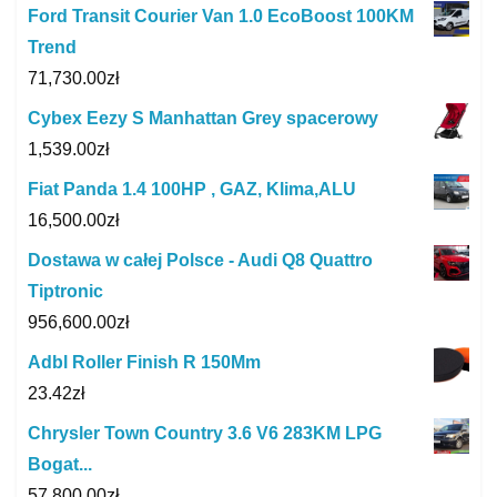
Ford Transit Courier Van 1.0 EcoBoost 100KM
Trend
71,730.00
zł
Cybex Eezy S Manhattan Grey spacerowy
1,539.00
zł
Fiat Panda 1.4 100HP , GAZ, Klima,ALU
16,500.00
zł
Dostawa w całej Polsce - Audi Q8 Quattro
Tiptronic
956,600.00
zł
Adbl Roller Finish R 150Mm
23.42
zł
Chrysler Town Country 3.6 V6 283KM LPG
Bogat...
57,800.00
zł