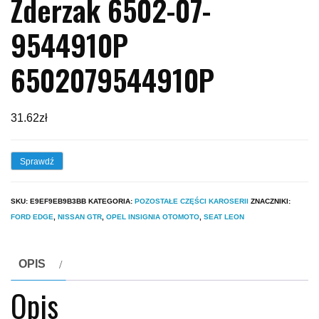
Zderzak 6502-07-
9544910P
6502079544910P
31.62
zł
Sprawdź
SKU:
E9EF9EB9B3BB
KATEGORIA:
POZOSTAŁE CZĘŚCI KAROSERII
ZNACZNIKI:
FORD EDGE
,
NISSAN GTR
,
OPEL INSIGNIA OTOMOTO
,
SEAT LEON
OPIS
Opis