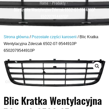
Home
Produkty
Blic Kratka Wentylacyjna Zderzak 6502-07-9544910P
6502079544910P
Strona główna
/
Pozostałe części karoserii
/ Blic Kratka
Wentylacyjna Zderzak 6502-07-9544910P
6502079544910P
Blic Kratka Wentylacyjna