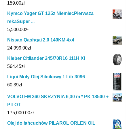
159.00
zł
Kymco Yager GT 125z NiemiecPierwsza
rekaSuper ...
5,500.00
zł
Nissan Qashqai 2.0 140KM 4x4
24,999.00
zł
Kleber Citilander 245/70R16 111H Xl
564.45
zł
Liqui Moly Olej Silnikowy 1 Litr 3096
60.39
zł
VOLVO FM 360 SKRZYNIA 6,30 m * PK 18500 +
PILOT
175,000.00
zł
Olej do łańcuchów PILAROL ORLEN OIL