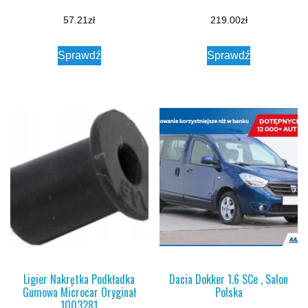
57.21
zł
219.00
zł
Sprawdź
Sprawdź
Ligier Nakrętka Podkładka
Dacia Dokker 1.6 SCe , Salon
Gumowa Microcar Oryginał
Polska
1003281