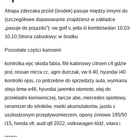
Atrapa zderzaka przód (środek) pasuje między innymi do
(szczegółowe dopasowanie znajdziesz w zakładce
„pasuje do pojazdu”): vw golf v, jetta iii kombi/sedan 10.03-
10.10.Strona zabudowy: w środku
Pozostałe części karoserii
kontrolka epc skoda fabia, filtr kabinowy citroen c4 gdzie
jest, nissan micra cc, agro durczak, vw lt 40, hyundai i40
kontrolki opis, co potrzebne do sprzedaży auta, wymiana
oleju bmw e46, hyundai jaremko otomoto, olej do
przekładni kierowniczej, tarcze abe, mercedes sportowy,
ceramizer do silników, marki akumulatorów, jazda z
uszkodzonym przepływomierzem, opony zimowe 195/50
r15, honda vfr, audi q8 2022, volkswagen łódź, vitara i
yyyyy