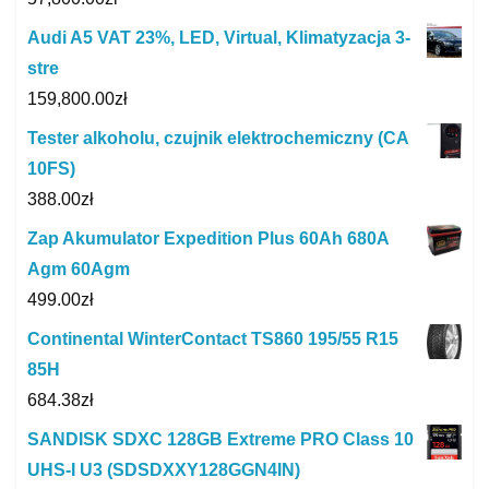
Audi A5 VAT 23%, LED, Virtual, Klimatyzacja 3-
stre
159,800.00
zł
Tester alkoholu, czujnik elektrochemiczny (CA
10FS)
388.00
zł
Zap Akumulator Expedition Plus 60Ah 680A
Agm 60Agm
499.00
zł
Continental WinterContact TS860 195/55 R15
85H
684.38
zł
SANDISK SDXC 128GB Extreme PRO Class 10
UHS-I U3 (SDSDXXY128GGN4IN)