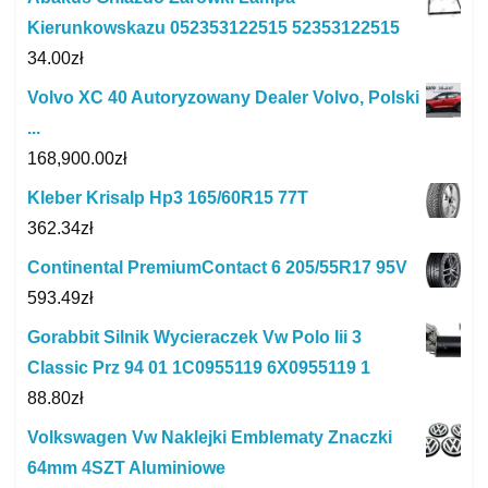
Kierunkowskazu 052353122515 52353122515
34.00
zł
Volvo XC 40 Autoryzowany Dealer Volvo, Polski
...
168,900.00
zł
Kleber Krisalp Hp3 165/60R15 77T
362.34
zł
Continental PremiumContact 6 205/55R17 95V
593.49
zł
Gorabbit Silnik Wycieraczek Vw Polo Iii 3
Classic Prz 94 01 1C0955119 6X0955119 1
88.80
zł
Volkswagen Vw Naklejki Emblematy Znaczki
64mm 4SZT Aluminiowe