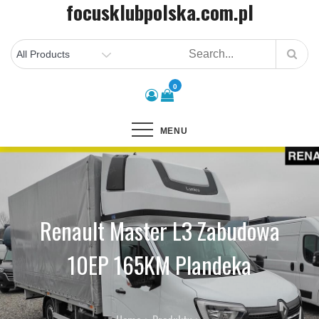
focusklubpolska.com.pl
Skip
to
content
0
MENU
Renault Master L3 Zabudowa
10EP 165KM Plandeka