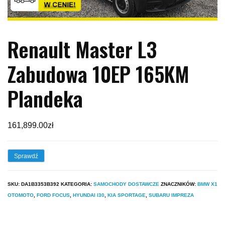
Renault Master L3
Zabudowa 10EP 165KM
Plandeka
161,899.00
zł
Sprawdź
SKU:
DA1B3353B392
KATEGORIA:
SAMOCHODY DOSTAWCZE
ZNACZNIKÓW:
BMW X1
OTOMOTO
,
FORD FOCUS
,
HYUNDAI I30
,
KIA SPORTAGE
,
SUBARU IMPREZA