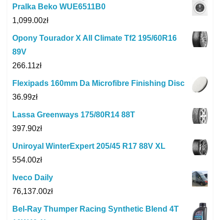
Pralka Beko WUE6511B0
1,099.00
zł
Opony Tourador X All Climate Tf2 195/60R16
89V
266.11
zł
Flexipads 160mm Da Microfibre Finishing Disc
36.99
zł
Lassa Greenways 175/80R14 88T
397.90
zł
Uniroyal WinterExpert 205/45 R17 88V XL
554.00
zł
Iveco Daily
76,137.00
zł
Bel-Ray Thumper Racing Synthetic Blend 4T