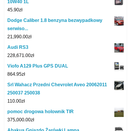
10W40 1L
45.90
zł
Dodge Caliber 1.8 benzyna bezwypadkowy
serwiso...
21,990.00
zł
Audi RS3
228,671.00
zł
Viofo A129 Plus GPS DUAL
864.95
zł
Srl Wahacz Przedni Chevrolet Aveo 20062011
250037 250038
110.00
zł
pomoc drogowa holownik TIR
375,000.00
zł
Abakus Gniazdo Żarówki Lampa