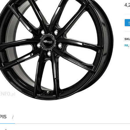
4,
SK
R8
,
PIS