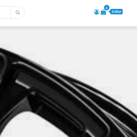
0
0.00zł