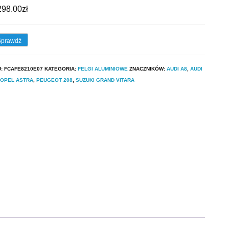
298.00
zł
Sprawdź
U:
FCAFE8210E07
KATEGORIA:
FELGI ALUMINIOWE
ZNACZNIKÓW:
AUDI A8
,
AUDI
OPEL ASTRA
,
PEUGEOT 208
,
SUZUKI GRAND VITARA