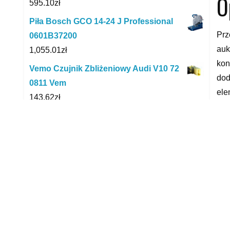
O
595.10
zł
Piła Bosch GCO 14-24 J Professional
Prz
0601B37200
auk
1,055.01
zł
kon
Vemo Czujnik Zbliżeniowy Audi V10 72
dod
0811 Vem
ele
143.62
zł
TPM
Pioneer SP01LRW biały para
zam
799.00
zł
Fel
Škoda Fabia Skoda Fabia 1.0 Ambition
Kombi
saa
36,400.00
zł
sea
do 
Mannol Motorbike 1-Takt 10W40 1L
26.51
zł
yyy
Nissan Juke 1.2 DIG-T , Salon Polska,