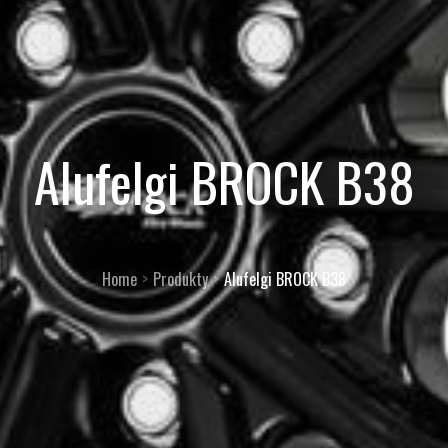
Alufelgi BROCK B38
Home
Produkty
Alufelgi BROCK B38