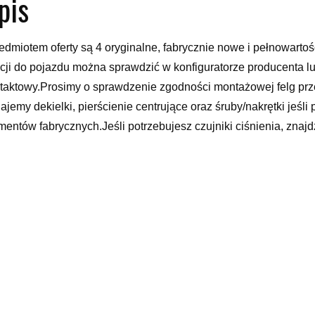
pis
edmiotem oferty są 4 oryginalne, fabrycznie nowe i pełnowarto
cji do pojazdu można sprawdzić w konfiguratorze producenta lu
taktowy.Prosimy o sprawdzenie zgodności montażowej felg pr
ajemy dekielki, pierścienie centrujące oraz śruby/nakrętki jeśl
mentów fabrycznych.Jeśli potrzebujesz czujniki ciśnienia, znajdz
S”.Proszę o podanie modelu i rocznika samochodu w komentarz
ówienia.
gi aluminiowe
b krokodyl, fs12, maglownica seat alhambra, mini clubman coop
t ibiza świętokrzyskie, terios, obudowa filtra paliwa astra h 1.7 
wody, insignia grand sport, lampa tył golf 4, samochody lubartó
yy