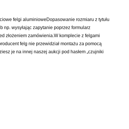
ściowe felgi aluminioweDopasowanie rozmiaru z tytułu
b np. wysyłając zapytanie poprzez formularz
zed złożeniem zamówienia.W komplecie z felgami
i producent felg nie przewidział montażu za pomocą
iesz je na innej naszej aukcji pod hasłem „czujniki
u do zamówienia. Usprawni to proces realizacji
er s, naczepy tir, nivette mazda, novum motors otomoto,
cdti, audi tt 2005, nuner vin, harley davidson dyna, ponton
w, opony 18 235 x 40