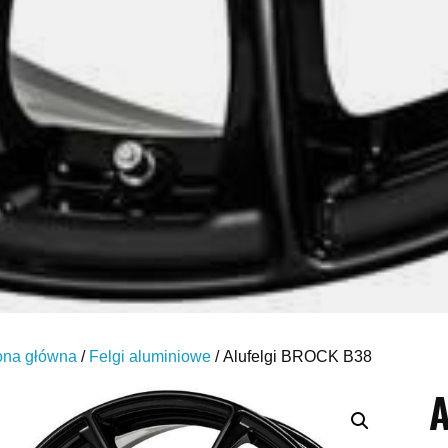
ona główna
/
Felgi aluminiowe
/ Alufelgi BROCK B38
A