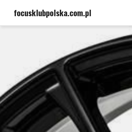
Skip
focusklubpolska.com.pl
to
content