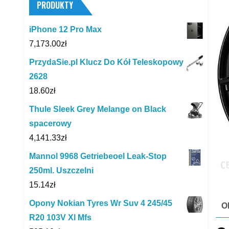
PRODUKTY
iPhone 12 Pro Max
7,173.00
zł
PrzydaSie.pl Klucz Do Kół Teleskopowy
2628
18.60
zł
Thule Sleek Grey Melange on Black
spacerowy
4,141.33
zł
Mannol 9968 Getriebeoel Leak-Stop
250ml. Uszczelni
15.14
zł
Opony Nokian Tyres Wr Suv 4 245/45
O
R20 103V Xl Mfs