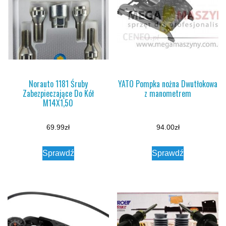
Norauto 1181 Śruby
YATO Pompka nożna Dwutłokowa
Zabezpieczające Do Kół
z manometrem
M14X1,50
69.99
zł
94.00
zł
Sprawdź
Sprawdź