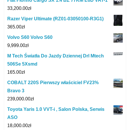
Fiat Fiorino Cargo SX 1.4 BZ 77KM E6D VAT-1
33,200.00
zł
Razer Viper Ultimate (RZ01-03050100-R3G1)
365.00
zł
Volvo S60 Volvo S60
9,999.00
zł
M Tech Światła Do Jazdy Dziennej Drl Mtech
506Se 5Xsmd
165.00
zł
COBALT 220S Pierwszy właściciel FV23%
Bravo 3
239,000.00
zł
Toyota Yaris 1.0 VVT-i , Salon Polska, Serwis
ASO
18,000.00
zł