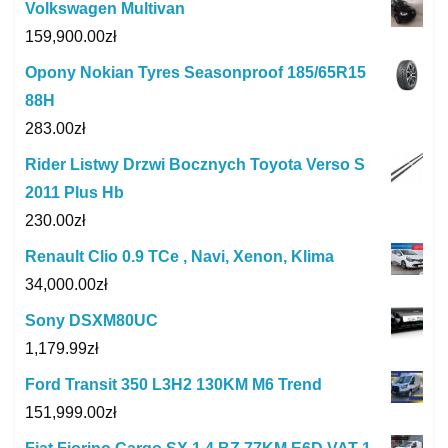
Volkswagen Multivan
159,900.00
zł
Opony Nokian Tyres Seasonproof 185/65R15
88H
283.00
zł
Rider Listwy Drzwi Bocznych Toyota Verso S
2011 Plus Hb
230.00
zł
Renault Clio 0.9 TCe , Navi, Xenon, Klima
34,000.00
zł
Sony DSXM80UC
1,179.99
zł
Ford Transit 350 L3H2 130KM M6 Trend
151,999.00
zł