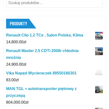
Szukaj:
PRODUKTY
Renault Clio 1.2 TCe , Salon Polska, Klima
14,800.00
zł
Renault Master 2.5 CDTi 2008r chłodnia
mroźnia
24,900.00
zł
Vika Napęd Wycieraczek 89550166301
83.00
zł
MAN TGL + autotransporter piętrowy z
przyczepą
804,000.00
zł