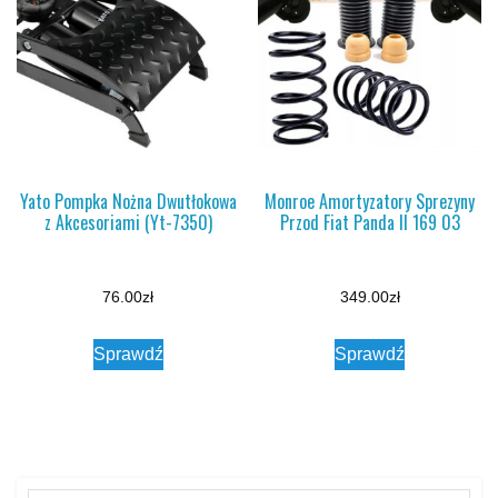
Yato Pompka Nożna Dwutłokowa
Monroe Amortyzatory Sprezyny
z Akcesoriami (Yt-7350)
Przod Fiat Panda II 169 03
76.00
zł
349.00
zł
Sprawdź
Sprawdź