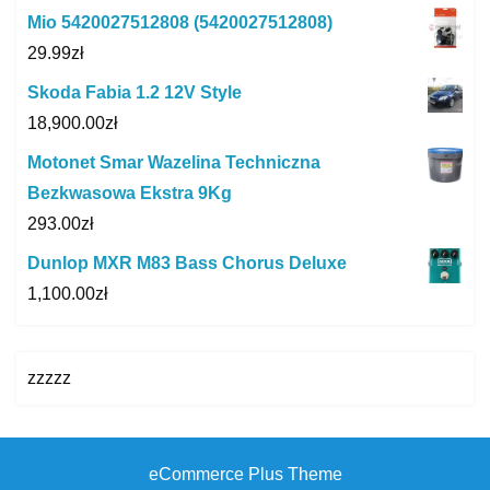
Mio 5420027512808 (5420027512808)
29.99
zł
Skoda Fabia 1.2 12V Style
18,900.00
zł
Motonet Smar Wazelina Techniczna
Bezkwasowa Ekstra 9Kg
293.00
zł
Dunlop MXR M83 Bass Chorus Deluxe
1,100.00
zł
zzzzz
eCommerce Plus Theme