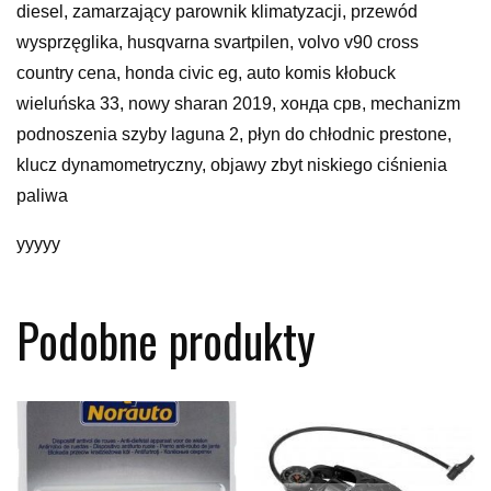
diesel, zamarzający parownik klimatyzacji, przewód
wysprzęglika, husqvarna svartpilen, volvo v90 cross
country cena, honda civic eg, auto komis kłobuck
wieluńska 33, nowy sharan 2019, хонда срв, mechanizm
podnoszenia szyby laguna 2, płyn do chłodnic prestone,
klucz dynamometryczny, objawy zbyt niskiego ciśnienia
paliwa
yyyyy
Podobne produkty