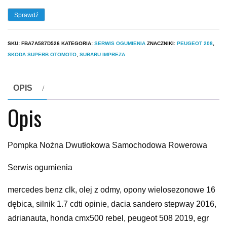
Sprawdź
SKU:
FBA7A587D526
KATEGORIA:
SERWIS OGUMIENIA
ZNACZNIKI:
PEUGEOT 208
,
SKODA SUPERB OTOMOTO
,
SUBARU IMPREZA
OPIS
Opis
Pompka Nożna Dwutłokowa Samochodowa Rowerowa
Serwis ogumienia
mercedes benz clk, olej z odmy, opony wielosezonowe 16
dębica, silnik 1.7 cdti opinie, dacia sandero stepway 2016,
adrianauta, honda cmx500 rebel, peugeot 508 2019, egr