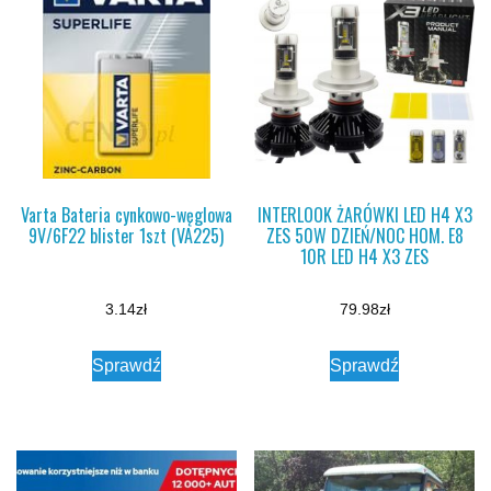
Varta Bateria cynkowo-węglowa
INTERLOOK ŻARÓWKI LED H4 X3
9V/6F22 blister 1szt (VA225)
ZES 50W DZIEŃ/NOC HOM. E8
10R LED H4 X3 ZES
3.14
zł
79.98
zł
Sprawdź
Sprawdź