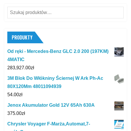
Szukaj:
PRODUKTY
Od ręki - Mercedes-Benz GLC 2.0 200 (197KM)
4MATIC
283,927.00
zł
3M Blok Do Włókniny Ściernej W Ark Ph-Ac
80X120Mm 48011094939
54.00
zł
Jenox Akumulator Gold 12V 65Ah 630A
375.00
zł
Chrysler Voyager F-Marża,Automat,7-