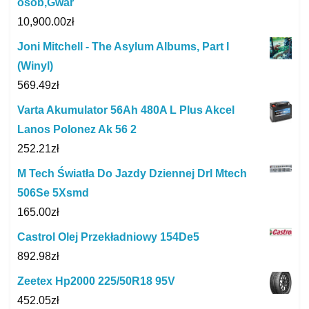
osób,Gwar
10,900.00
zł
Joni Mitchell - The Asylum Albums, Part I
(Winyl)
569.49
zł
Varta Akumulator 56Ah 480A L Plus Akcel
Lanos Polonez Ak 56 2
252.21
zł
M Tech Światła Do Jazdy Dziennej Drl Mtech
506Se 5Xsmd
165.00
zł
Castrol Olej Przekładniowy 154De5
892.98
zł
Zeetex Hp2000 225/50R18 95V
452.05
zł