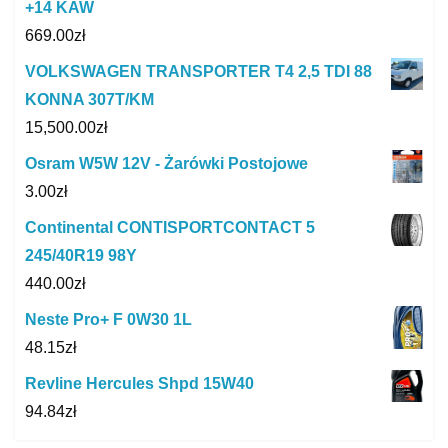
+14 KAW
669.00
zł
VOLKSWAGEN TRANSPORTER T4 2,5 TDI 88
KONNA 307T/KM
15,500.00
zł
Osram W5W 12V - Żarówki Postojowe
3.00
zł
Continental CONTISPORTCONTACT 5
245/40R19 98Y
440.00
zł
Neste Pro+ F 0W30 1L
48.15
zł
Revline Hercules Shpd 15W40
94.84
zł