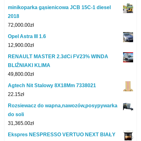
minikoparka gąsienicowa JCB 15C-1 diesel
2018
72,000.00
zł
Opel Astra III 1.6
12,900.00
zł
RENAULT MASTER 2.3dCi FV23% WINDA
BLIŹNIAKI KLIMA
49,800.00
zł
Agtech Nit Stalowy 8X18Mm 7338021
22.15
zł
Rozsiewacz do wapna,nawozów,posypywarka
do soli
31,365.00
zł
Ekspres NESPRESSO VERTUO NEXT BIAŁY