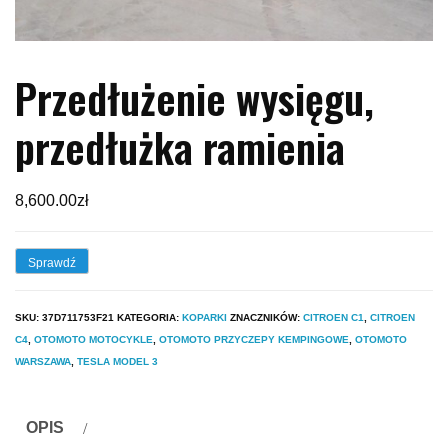
Przedłużenie wysięgu,
przedłużka ramienia
8,600.00
zł
Sprawdź
SKU:
37D711753F21
KATEGORIA:
KOPARKI
ZNACZNIKÓW:
CITROEN C1
,
CITROEN
C4
,
OTOMOTO MOTOCYKLE
,
OTOMOTO PRZYCZEPY KEMPINGOWE
,
OTOMOTO
WARSZAWA
,
TESLA MODEL 3
OPIS