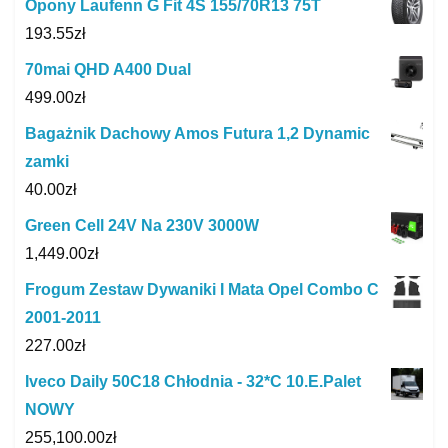
Opony Laufenn G Fit 4S 155/70R13 75T
193.55
zł
70mai QHD A400 Dual
499.00
zł
Bagażnik Dachowy Amos Futura 1,2 Dynamic
zamki
40.00
zł
Green Cell 24V Na 230V 3000W
1,449.00
zł
Frogum Zestaw Dywaniki I Mata Opel Combo C
2001-2011
227.00
zł
Iveco Daily 50C18 Chłodnia - 32*C 10.E.Palet
NOWY
255,100.00
zł