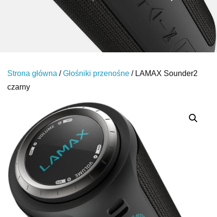
Strona główna
/
Głośniki przenośne
/ LAMAX Sounder2
czarny