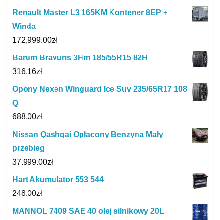
Renault Master L3 165KM Kontener 8EP +
Winda
172,999.00
zł
Barum Bravuris 3Hm 185/55R15 82H
316.16
zł
Opony Nexen Winguard Ice Suv 235/65R17 108
Q
688.00
zł
Nissan Qashqai Opłacony Benzyna Mały
przebieg
37,999.00
zł
Hart Akumulator 553 544
248.00
zł
MANNOL 7409 SAE 40 olej silnikowy 20L