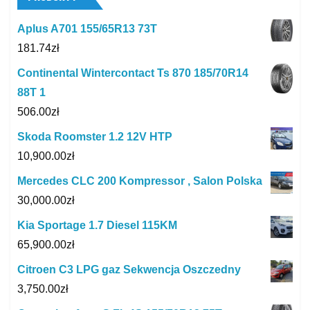
Aplus A701 155/65R13 73T
181.74
zł
Continental Wintercontact Ts 870 185/70R14
88T 1
506.00
zł
Skoda Roomster 1.2 12V HTP
10,900.00
zł
Mercedes CLC 200 Kompressor , Salon Polska
30,000.00
zł
Kia Sportage 1.7 Diesel 115KM
65,900.00
zł
Citroen C3 LPG gaz Sekwencja Oszczedny
3,750.00
zł