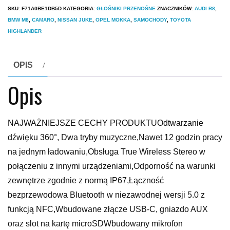
SKU:
F71A0BE1DB5D
KATEGORIA:
GŁOŚNIKI PRZENOŚNE
ZNACZNIKÓW:
AUDI R8
,
BMW M8
,
CAMARO
,
NISSAN JUKE
,
OPEL MOKKA
,
SAMOCHODY
,
TOYOTA
HIGHLANDER
OPIS
Opis
NAJWAŻNIEJSZE CECHY PRODUKTUOdtwarzanie
dźwięku 360°, Dwa tryby muzyczne,Nawet 12 godzin pracy
na jednym ładowaniu,Obsługa True Wireless Stereo w
połączeniu z innymi urządzeniami,Odporność na warunki
zewnętrze zgodnie z normą IP67,Łączność
bezprzewodowa Bluetooth w niezawodnej wersji 5.0 z
funkcją NFC,Wbudowane złącze USB-C, gniazdo AUX
oraz slot na kartę microSDWbudowany mikrofon