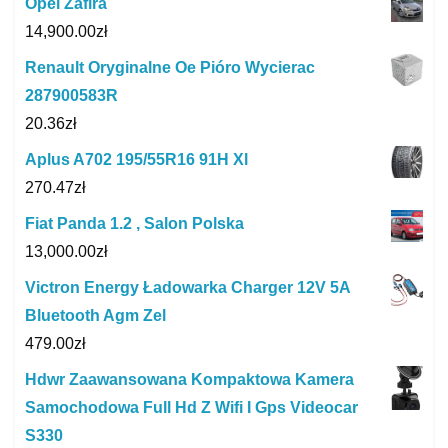
Opel Zafira
14,900.00
zł
Renault Oryginalne Oe Pióro Wycierac
287900583R
20.36
zł
Aplus A702 195/55R16 91H Xl
270.47
zł
Fiat Panda 1.2 , Salon Polska
13,000.00
zł
Victron Energy Ładowarka Charger 12V 5A
Bluetooth Agm Zel
479.00
zł
Hdwr Zaawansowana Kompaktowa Kamera
Samochodowa Full Hd Z Wifi I Gps Videocar
S330