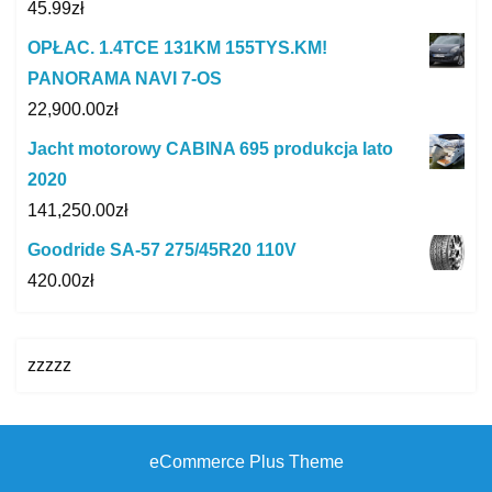
45.99
zł
OPŁAC. 1.4TCE 131KM 155TYS.KM!
PANORAMA NAVI 7-OS
22,900.00
zł
Jacht motorowy CABINA 695 produkcja lato
2020
141,250.00
zł
Goodride SA-57 275/45R20 110V
420.00
zł
zzzzz
eCommerce Plus Theme