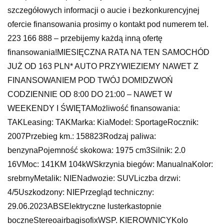
szczegółowych informacji o aucie i bezkonkurencyjnej
ofercie finansowania prosimy o kontakt pod numerem tel.
223 166 888 – przebijemy każdą inną ofertę
finansowania!MIESIĘCZNA RATA NA TEN SAMOCHÓD
JUŻ OD 163 PLN* AUTO PRZYWIEZIEMY NAWET Z
FINANSOWANIEM POD TWÓJ DOM!DZWOŃ
CODZIENNIE OD 8:00 DO 21:00 – NAWET W
WEEKENDY I ŚWIĘTAMożliwość finansowania:
TAKLeasing: TAKMarka: KiaModel: SportageRocznik:
2007Przebieg km.: 158823Rodzaj paliwa:
benzynaPojemność skokowa: 1975 cm3Silnik: 2.0
16VMoc: 141KM 104kWSkrzynia biegów: ManualnaKolor:
srebrnyMetalik: NIENadwozie: SUVLiczba drzwi:
4/5Uszkodzony: NIEPrzegląd techniczny:
29.06.2023ABSElektryczne lusterkastopnie
boczneStereoairbagisofixWSP. KIEROWNICYKolo