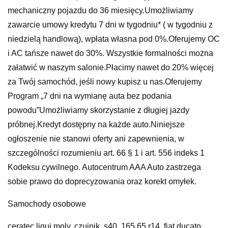
mechaniczny pojazdu do 36 miesięcy.Umożliwiamy
zawarcie umowy kredytu 7 dni w tygodniu* ( w tygodniu z
niedzielą handlową), wpłata własna pod 0%.Oferujemy OC
i AC tańsze nawet do 30%. Wszystkie formalności można
załatwić w naszym salonie.Płacimy nawet do 20% więcej
za Twój samochód, jeśli nowy kupisz u nas.Oferujemy
Program „7 dni na wymianę auta bez podania
powodu”Umożliwiamy skorzystanie z długiej jazdy
próbnej.Kredyt dostępny na każde auto.Niniejsze
ogłoszenie nie stanowi oferty ani zapewnienia, w
szczególności rozumieniu art. 66 § 1 i art. 556 indeks 1
Kodeksu cywilnego. Autocentrum AAA Auto zastrzega
sobie prawo do doprecyzowania oraz korekt omyłek.
Samochody osobowe
ceratec liqui moly, czujnik, s40, 165 65 r14, fiat ducato