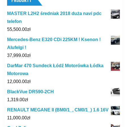
MASTER L2H2 średniak 2018 duża navi pdc
telefon
55,500.00
zł
Mercedes-Benz E320 CDi 225KM ! Ksenon !
Alufelgi !
37,999.00
zł
DarMar 470 Sundeck Łódź Motorówka Łódka
Motorowa
12,000.00
zł
BlackVue DR590-2CH
1,319.00
zł
RENAULT MEGANE II (BM0/1_, CM0/1_) 1.6 16V
11,000.00
zł