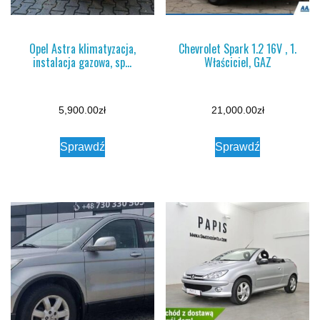
Opel Astra klimatyzacja,
Chevrolet Spark 1.2 16V , 1.
instalacja gazowa, sp…
Właściciel, GAZ
5,900.00
zł
21,000.00
zł
Sprawdź
Sprawdź