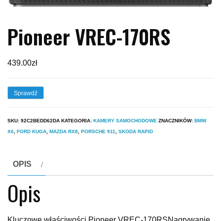
Pioneer VREC-170RS
439.00
zł
Sprawdź
SKU:
92C2BEDD62DA
KATEGORIA:
KAMERY SAMOCHODOWE
ZNACZNIKÓW:
BMW
X6
,
FORD KUGA
,
MAZDA RX8
,
PORSCHE 911
,
SKODA RAPID
OPIS
Opis
Kluczowe właściwości Pioneer VREC-170RSNagrywanie