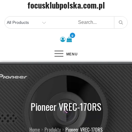
focusklubpolska.com.pl
Skip
to
content
0
MENU
Pioneer VREC-170RS
Home
Produkty
Pioneer VREC-170RS