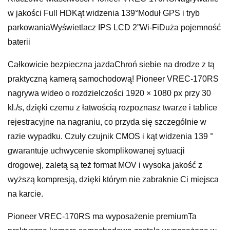
w jakości Full HDKąt widzenia 139°Moduł GPS i tryb
parkowaniaWyświetlacz IPS LCD 2”Wi-FiDuża pojemność
baterii
Całkowicie bezpieczna jazdaChroń siebie na drodze z tą
praktyczną kamerą samochodową! Pioneer VREC-170RS
nagrywa wideo o rozdzielczości 1920 × 1080 px przy 30
kl./s, dzięki czemu z łatwością rozpoznasz twarze i tablice
rejestracyjne na nagraniu, co przyda się szczególnie w
razie wypadku. Czuły czujnik CMOS i kąt widzenia 139 °
gwarantuje uchwycenie skomplikowanej sytuacji
drogowej, zaletą są też format MOV i wysoka jakość z
wyższą kompresją, dzięki którym nie zabraknie Ci miejsca
na karcie.
Pioneer VREC-170RS ma wyposażenie premiumTa