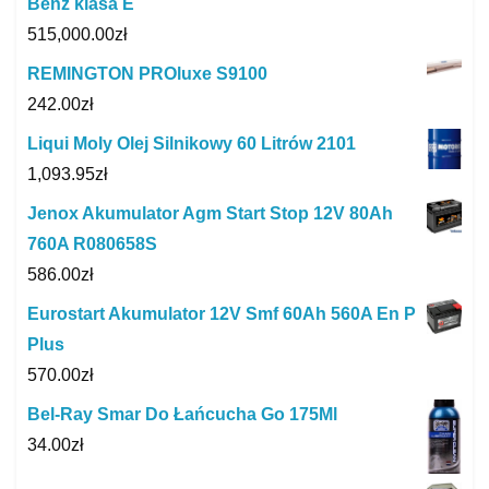
Benz klasa E
515,000.00
zł
REMINGTON PROluxe S9100
242.00
zł
Liqui Moly Olej Silnikowy 60 Litrów 2101
1,093.95
zł
Jenox Akumulator Agm Start Stop 12V 80Ah
760A R080658S
586.00
zł
Eurostart Akumulator 12V Smf 60Ah 560A En P
Plus
570.00
zł
Bel-Ray Smar Do Łańcucha Go 175Ml
34.00
zł