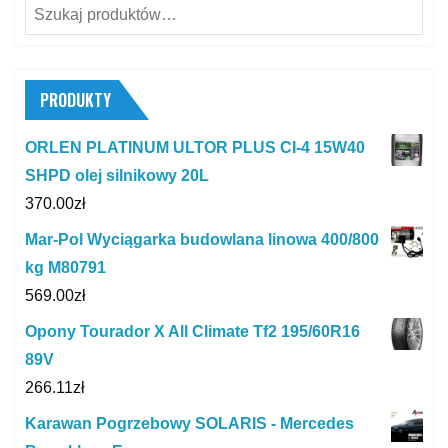
Szukaj:
PRODUKTY
ORLEN PLATINUM ULTOR PLUS CI-4 15W40
SHPD olej silnikowy 20L
370.00
zł
Mar-Pol Wyciągarka budowlana linowa 400/800
kg M80791
569.00
zł
Opony Tourador X All Climate Tf2 195/60R16
89V
266.11
zł
Karawan Pogrzebowy SOLARIS - Mercedes