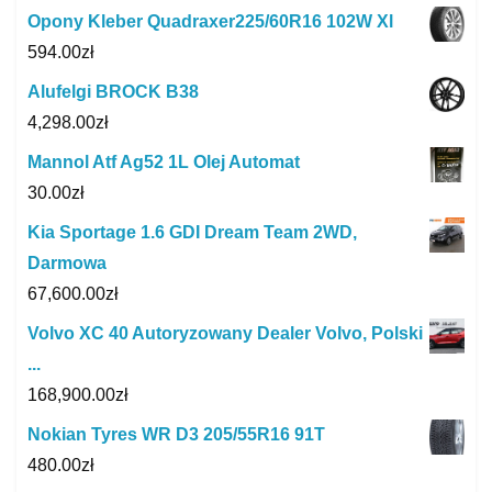
Opony Kleber Quadraxer225/60R16 102W Xl
594.00
zł
Alufelgi BROCK B38
4,298.00
zł
Mannol Atf Ag52 1L Olej Automat
30.00
zł
Kia Sportage 1.6 GDI Dream Team 2WD,
Darmowa
67,600.00
zł
Volvo XC 40 Autoryzowany Dealer Volvo, Polski
...
168,900.00
zł
Nokian Tyres WR D3 205/55R16 91T
480.00
zł