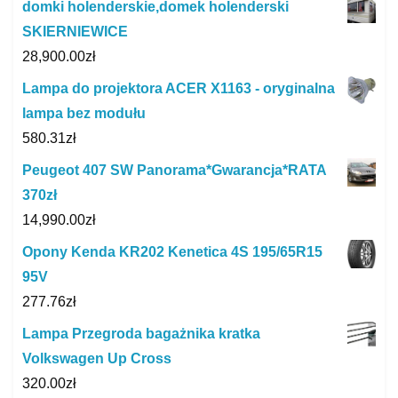
domki holenderskie,domek holenderski
SKIERNIEWICE
28,900.00
zł
Lampa do projektora ACER X1163 - oryginalna
lampa bez modułu
580.31
zł
Peugeot 407 SW Panorama*Gwarancja*RATA
370zł
14,990.00
zł
Opony Kenda KR202 Kenetica 4S 195/65R15
95V
277.76
zł
Lampa Przegroda bagażnika kratka
Volkswagen Up Cross
320.00
zł