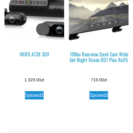
VIOFO A139 3CH
70Mai Rearview Dash Cam Wide
Set Night Vision D07 Plus Rc05
1,329.00
zł
719.00
zł
Sprawdź
Sprawdź