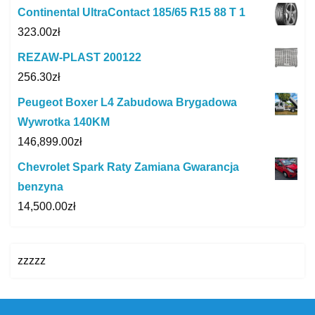
Continental UltraContact 185/65 R15 88 T 1
323.00
zł
REZAW-PLAST 200122
256.30
zł
Peugeot Boxer L4 Zabudowa Brygadowa
Wywrotka 140KM
146,899.00
zł
Chevrolet Spark Raty Zamiana Gwarancja
benzyna
14,500.00
zł
zzzzz