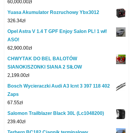
60,000.00
zł
Yuasa Akumulator Rozruchowy Ybx3012
326.34
zł
Opel Astra V 1.4 T GPF Enjoy Salon PL! 1 wł!
ASO!
62,900.00
zł
CHWYTAK DO BEL BALOTÓW
SIANOKISZONKI SIANA 2 SIŁOW
2,199.00
zł
Bosch Wycieraczki Audi A3 Icnt 3 397 118 402
Zaps
67.55
zł
Salomon Trailblazer Black 30L (Lc1048200)
239.40
zł
Terberg BC182 Ciągnik terminalowy