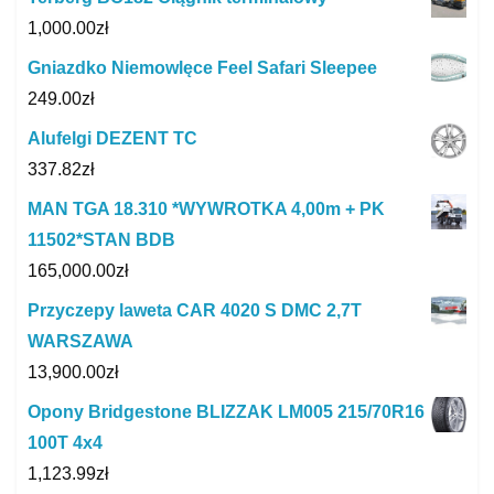
1,000.00
zł
Gniazdko Niemowlęce Feel Safari Sleepee
249.00
zł
Alufelgi DEZENT TC
337.82
zł
MAN TGA 18.310 *WYWROTKA 4,00m + PK
11502*STAN BDB
165,000.00
zł
Przyczepy laweta CAR 4020 S DMC 2,7T
WARSZAWA
13,900.00
zł
Opony Bridgestone BLIZZAK LM005 215/70R16
100T 4x4
1,123.99
zł