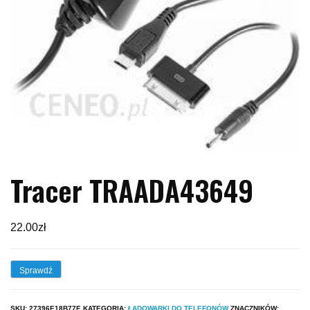
Tracer TRAADA43649
22.00
zł
Sprawdź
SKU:
27396E18B77E
KATEGORIA:
ŁADOWARKI DO TELEFONÓW
ZNACZNIKÓW: