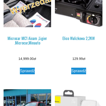
Microcar MC1 Aixam ,Ligier
Elico Walizkowa 2,2KW
.Microcar,Minauto
14,999.00
zł
129.99
zł
Sprawdź
Sprawdź