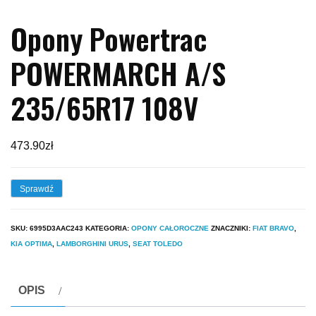
Opony Powertrac
POWERMARCH A/S
235/65R17 108V
473.90
zł
Sprawdź
SKU:
6995D3AAC243
KATEGORIA:
OPONY CAŁOROCZNE
ZNACZNIKI:
FIAT BRAVO
,
KIA OPTIMA
,
LAMBORGHINI URUS
,
SEAT TOLEDO
OPIS