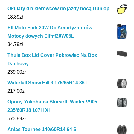
Okulary dla kierowców do jazdy nocą Dunlop
18.89
zł
Elf Moto Fork 20W Do Amortyzatorów
Motocyklowych Elfmf20W05L
34.79
zł
Thule Box Lid Cover Pokrowiec Na Box
Dachowy
239.00
zł
Waterfall Snow Hill 3 175/65R14 86T
217.00
zł
Opony Yokohama Bluearth Winter V905
235/60R18 107H Xl
573.89
zł
Anlas Tournee 140/60R14 64 S