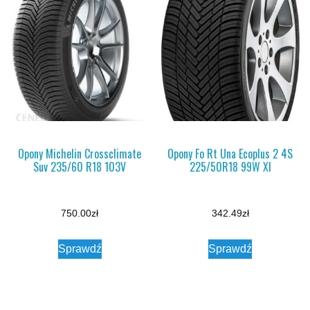
Opony Michelin Crossclimate
Opony Fo Rt Una Ecoplus 2 4S
Suv 235/60 R18 103V
225/50R18 99W Xl
750.00
zł
342.49
zł
Sprawdź
Sprawdź