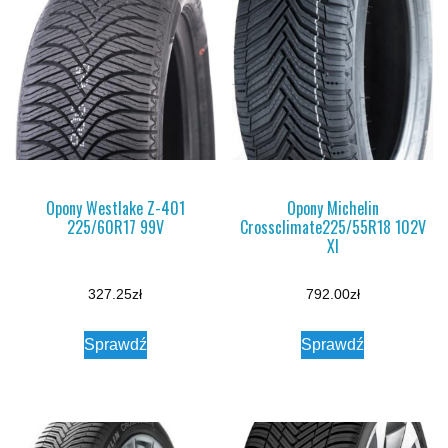
Opony Westlake Z-401
Opony Michelin
225/60R17 99V
Crossclimate225/55R18 102V
Xl
327.25
zł
792.00
zł
Sprawdź
Sprawdź