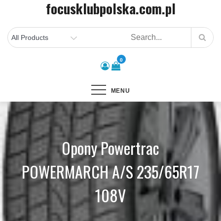
focusklubpolska.com.pl
Skip
to
content
0
MENU
Opony Powertrac
POWERMARCH A/S 235/65R17
108V