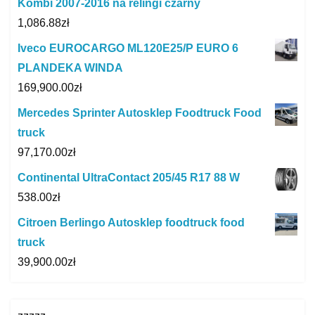
Kombi 2007-2016 na relingi czarny
1,086.88
zł
Iveco EUROCARGO ML120E25/P EURO 6
PLANDEKA WINDA
169,900.00
zł
Mercedes Sprinter Autosklep Foodtruck Food
truck
97,170.00
zł
Continental UltraContact 205/45 R17 88 W
538.00
zł
Citroen Berlingo Autosklep foodtruck food
truck
39,900.00
zł