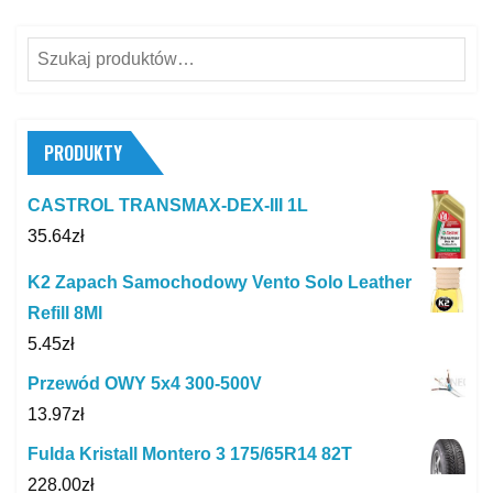
Szukaj:
PRODUKTY
CASTROL TRANSMAX-DEX-III 1L
35.64
zł
K2 Zapach Samochodowy Vento Solo Leather
Refill 8Ml
5.45
zł
Przewód OWY 5x4 300-500V
13.97
zł
Fulda Kristall Montero 3 175/65R14 82T
228.00
zł