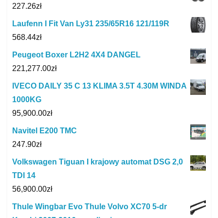
227.26
zł
Laufenn I Fit Van Ly31 235/65R16 121/119R
568.44
zł
Peugeot Boxer L2H2 4X4 DANGEL
221,277.00
zł
IVECO DAILY 35 C 13 KLIMA 3.5T 4.30M WINDA
1000KG
95,900.00
zł
Navitel E200 TMC
247.90
zł
Volkswagen Tiguan I krajowy automat DSG 2,0
TDI 14
56,900.00
zł
Thule Wingbar Evo Thule Volvo XC70 5-dr