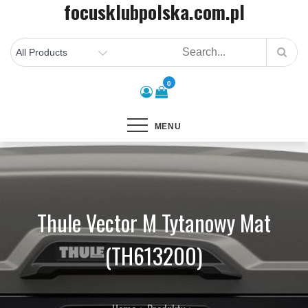
focusklubpolska.com.pl
Skip
to
content
0
MENU
Thule Vector M Tytanowy Mat
(TH613200)