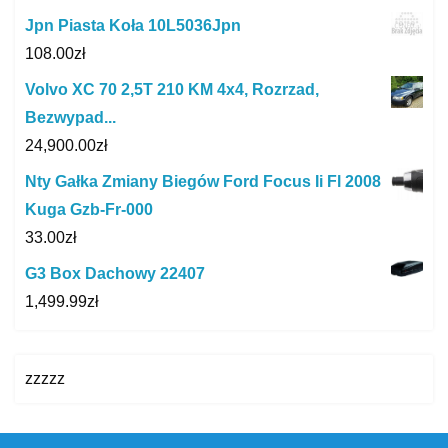
Jpn Piasta Koła 10L5036Jpn
108.00
zł
Volvo XC 70 2,5T 210 KM 4x4, Rozrzad,
Bezwypad...
24,900.00
zł
Nty Gałka Zmiany Biegów Ford Focus Ii Fl 2008
Kuga Gzb-Fr-000
33.00
zł
G3 Box Dachowy 22407
1,499.99
zł
zzzzz