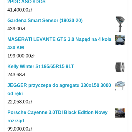
2PDC ASO #DOS
41,400.00
zł
Gardena Smart Sensor (19030-20)
439.00
zł
MASERATI LEVANTE GTS 3.0 Napęd na 4 koła
430 KM
199,000.00
zł
Kelly Winter St 195/65R15 91T
243.68
zł
JEGGER przyczepa do agregatu 330x150 3000
od ręki
22,058.00
zł
Porsche Cayenne 3.0TDI Black Edition Nowy
rozrząd
99,000.00
zł