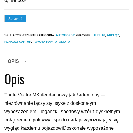
6,499.00
zł
Sprawdź
SKU:
ACCD58776BDF
KATEGORIA:
AUTOBOKSY
ZNACZNIKI:
AUDI A6
,
AUDI Q7
,
RENAULT CAPTUR
,
TOYOTA RAV4 OTOMOTO
OPIS
Opis
Thule Vector MKufer dachowy jak żaden inny —
niezrównanie łączy stylistykę z doskonałym
wyposażeniem.Elegancki, sportowy wzór z dyskretnym
połączeniem pokrywy i spodu nadaje wyróżniający się
wygląd każdemu pojazdowiDoskonale wyposażone