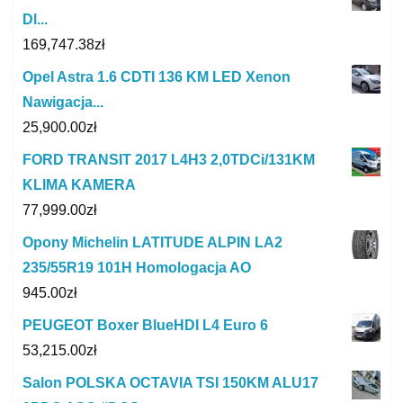
Dl...
169,747.38
zł
Opel Astra 1.6 CDTI 136 KM LED Xenon
Nawigacja...
25,900.00
zł
FORD TRANSIT 2017 L4H3 2,0TDCi/131KM
KLIMA KAMERA
77,999.00
zł
Opony Michelin LATITUDE ALPIN LA2
235/55R19 101H Homologacja AO
945.00
zł
PEUGEOT Boxer BlueHDI L4 Euro 6
53,215.00
zł
Salon POLSKA OCTAVIA TSI 150KM ALU17