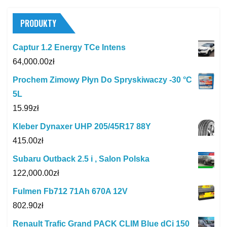
PRODUKTY
Captur 1.2 Energy TCe Intens
64,000.00
zł
Prochem Zimowy Płyn Do Spryskiwaczy -30 °C
5L
15.99
zł
Kleber Dynaxer UHP 205/45R17 88Y
415.00
zł
Subaru Outback 2.5 i , Salon Polska
122,000.00
zł
Fulmen Fb712 71Ah 670A 12V
802.90
zł
Renault Trafic Grand PACK CLIM Blue dCi 150