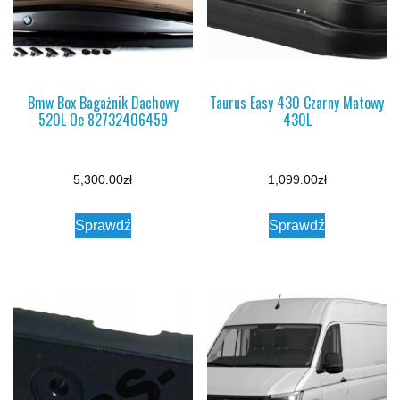
Bmw Box Bagażnik Dachowy
Taurus Easy 430 Czarny Matowy
520L Oe 82732406459
430L
5,300.00
zł
1,099.00
zł
Sprawdź
Sprawdź