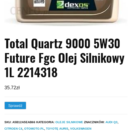
Total Quartz 9000 5W30
Future Fgc Olej Silnikowy
1L 2214318
35.72
zł
Sprawdź
SKU:
A5B12A5EAB66
KATEGORIA:
OLEJE SILNIKOWE
ZNACZNIKÓW:
AUDI Q3
,
CITROEN C4
,
OTOMOTO.PL
,
TOYOTĘ AURIS
,
VOLKSWAGEN