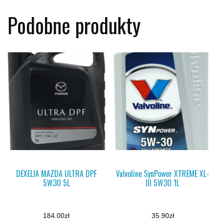
Podobne produkty
DEXELIA MAZDA ULTRA DPF
Valvoline SynPower XTREME XL-
5W30 5L
III 5W30 1L
184.00
zł
35.90
zł