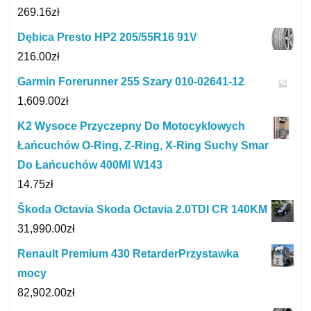
269.16
zł
Dębica Presto HP2 205/55R16 91V
216.00
zł
Garmin Forerunner 255 Szary 010-02641-12
1,609.00
zł
K2 Wysoce Przyczepny Do Motocyklowych
Łańcuchów O-Ring, Z-Ring, X-Ring Suchy Smar
Do Łańcuchów 400Ml W143
14.75
zł
Škoda Octavia Skoda Octavia 2.0TDI CR 140KM
31,990.00
zł
Renault Premium 430 RetarderPrzystawka
mocy
82,902.00
zł