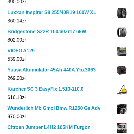
390.00
zł
Luxxan Inspirer S8 255/40R19 100W XL
360.14
zł
Bridgestone S22R 160/60Zr17 69W
802.00
zł
VIOFO A129
539.00
zł
Yuasa Akumulator 45Ah 440A Ybx3063
269.00
zł
Karcher SC 3 EasyFix 1.513-110.0
616.13
zł
Wunderlich Mb Gmol Bmw R1250 Gs Adv
970.00
zł
Citroen Jumper L4H2 165KM Furgon