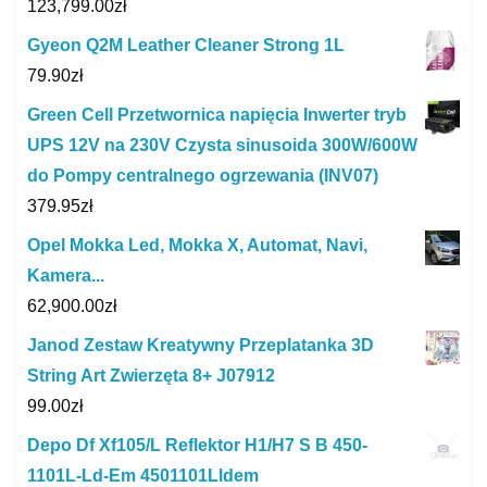
123,799.00
zł
Gyeon Q2M Leather Cleaner Strong 1L
79.90
zł
Green Cell Przetwornica napięcia Inwerter tryb
UPS 12V na 230V Czysta sinusoida 300W/600W
do Pompy centralnego ogrzewania (INV07)
379.95
zł
Opel Mokka Led, Mokka X, Automat, Navi,
Kamera...
62,900.00
zł
Janod Zestaw Kreatywny Przeplatanka 3D
String Art Zwierzęta 8+ J07912
99.00
zł
Depo Df Xf105/L Reflektor H1/H7 S B 450-
1101L-Ld-Em 4501101Lldem