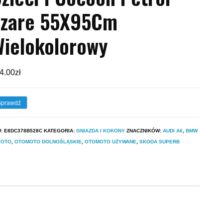
Szare 55X95Cm
ielokolorowy
4.00
zł
Sprawdź
U:
E8DC378B528C
KATEGORIA:
GNIAZDA I KOKONY
ZNACZNIKÓW:
AUDI A6
,
BMW
,
OTO
,
OTOMOTO DOLNOŚLĄSKIE
,
OTOMOTO UŻYWANE
,
SKODA SUPERB