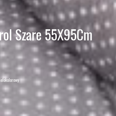
trol Szare 55X95Cm
ielokolorowy