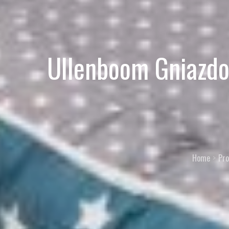
Ullenboom Gniazdo
Home
Pro