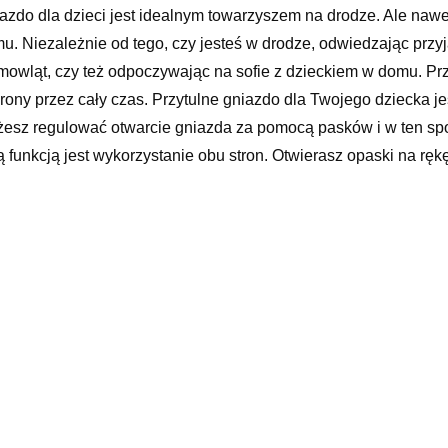
azdo dla dzieci jest idealnym towarzyszem na drodze. Ale naw
u. Niezależnie od tego, czy jesteś w drodze, odwiedzając przy
mowląt, czy też odpoczywając na sofie z dzieckiem w domu. Pr
rony przez cały czas. Przytulne gniazdo dla Twojego dziecka je
esz regulować otwarcie gniazda za pomocą pasków i w ten sp
ą funkcją jest wykorzystanie obu stron. Otwierasz opaski na rę
 niemowląt zostało zaprojektowane tak, abyś mogła nosić śpiąc
nętrzna to czysta bawełna certyfikowana przez Oeko-Tex, któr
stancji szkodliwych i antyalergicznych. Do produkcji tapicerki 
yczące produktu: Wymiary zewnętrzne przytulnego gniazda: 55
bokość 75 cm. Krawędź: 15 cm szerokości i wysokości Waga: 7
ciełana Możliwość prania w pralce o normalnym rozmiarze, poj
tyfikowanej przez ÖkoTex w jakości miękkich tkanin. Wszystkie
odliwych i antyalergicznych. Tapicerka wykonana z poliestru Ö
ralce w temperaturze 30°C Ogólne zalety: Przybrania z – Indyw
 stronach. Nieskomplikowany transport śpiącego dziecka Moż