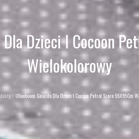
 Dla Dzieci I Cocoon Pe
Wielokolorowy
dukty
Ullenboom Gniazdo Dla Dzieci I Cocoon Petrol Szare 55X95Cm W