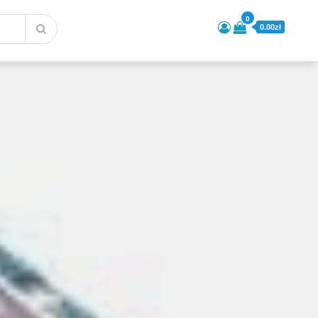
0
0.00zł