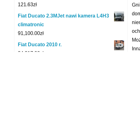
121.63
zł
Gni
dom
Fiat Ducato 2.3MJet nawi kamera L4H3
nie
climatronic
och
91,100.00
zł
Moż
Fiat Ducato 2010 r.
Inn
34,317.00
zł
dla
Piła Bosch GCO 14-24 J Professional
zew
0601B37200
sub
1,055.01
zł
dot
głę
Riken Snow 185/65R15 92T M+S 3Pmsf
wyś
237.00
zł
cer
Baseus Full Speed Series Obudowa
szk
kieszeń dysku SSD M.2 NVMe TYPE-C
w p
GEN2 + kabel
obu
123.03
zł