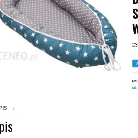
W
23
SK
M5
PIS
pis