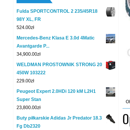
Fulda SPORTCONTROL 2 235/45R18
98Y XL, FR
524.00
zł
Mercedes-Benz Klasa E 3.0d 4Matic
Avantgarde P...
34,900.00
zł
WELDMAN PROSTOWNIK STRONG 20
450W 103222
229.00
zł
Peugeot Expert 2.0HDi 120 kM L2H1
Super Stan
O
23,800.00
zł
O
Buty piłkarskie Adidas Jr Predator 18.3
Fg Db2320