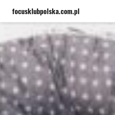
Skip
focusklubpolska.com.pl
to
content