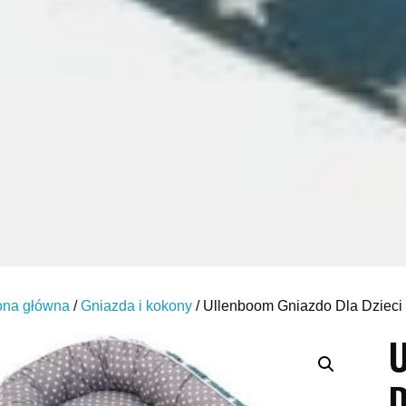
ona główna
/
Gniazda i kokony
/ Ullenboom Gniazdo Dla Dzieci
U
D