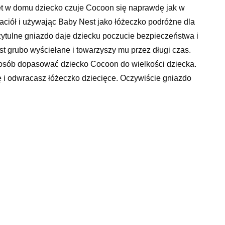
et w domu dziecko czuje Cocoon się naprawdę jak w
jaciół i używając Baby Nest jako łóżeczko podróżne dla
zytulne gniazdo daje dziecku poczucie bezpieczeństwa i
st grubo wyściełane i towarzyszy mu przez długi czas.
osób dopasować dziecko Cocoon do wielkości dziecka.
kę i odwracasz łóżeczko dziecięce. Oczywiście gniazdo
e dziecko w środku, nie budząc go. Miękka tkanina
a jest oczywiście testowana pod kątem obecności
użyto certyfikowanego poliestru ÖkoTex. Szczegóły
 x 95 cm. Wymiary wewnętrzne: szerokość 35 cm,
50 gramów. powierzchnia do leżenia 3 – 4 cm
emność od 4 do 5 kg. Materiały: 100 % bawełny
 materiały badane pod kątem obecności substancji
koTex; absolutnie bezgłośna w ruchu. Możliwość prania
idualna regulacja wielkości Możliwość stosowania po
e być używany jako dziecko Cocoon w domu lub jako