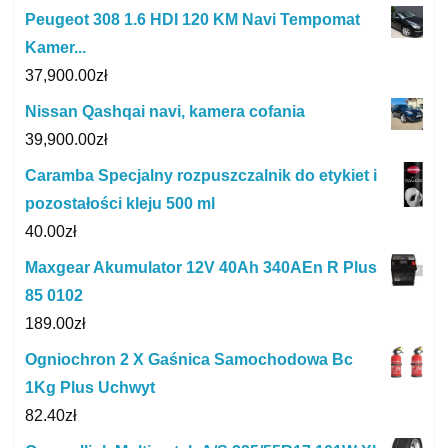
Peugeot 308 1.6 HDI 120 KM Navi Tempomat
Kamer...
37,900.00
zł
Nissan Qashqai navi, kamera cofania
39,900.00
zł
Caramba Specjalny rozpuszczalnik do etykiet i
pozostałości kleju 500 ml
40.00
zł
Maxgear Akumulator 12V 40Ah 340AEn R Plus
85 0102
189.00
zł
Ogniochron 2 X Gaśnica Samochodowa Bc
1Kg Plus Uchwyt
82.40
zł