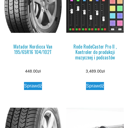
Matador Nordicca Van
Rode RodeCaster Pro II ,
195/65R16 104/102T
Kontroler do produkcji
muzycznej i podcastów
448.00
zł
3,489.00
zł
Sprawdź
Sprawdź