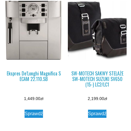
Ekspres De’Longhi Magnifica S
SW-MOTECH SAKWY STELAŻE
ECAM 22.110.SB
SW-MOTECH SUZUKI SV650
(15-) LC2/LC1
1,449.00
zł
2,199.00
zł
Sprawdź
Sprawdź