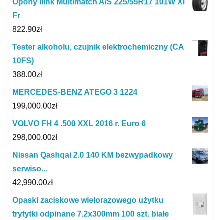
Opony Ilink Multimatch A/S 225/55R17 101W Xl
Fr
822.90
zł
Tester alkoholu, czujnik elektrochemiczny (CA
10FS)
388.00
zł
MERCEDES-BENZ ATEGO 3 1224
199,000.00
zł
VOLVO FH 4 .500 XXL 2016 r. Euro 6
298,000.00
zł
Nissan Qashqai 2.0 140 KM bezwypadkowy
serwiso...
42,990.00
zł
Opaski zaciskowe wielorazowego użytku
trytytki odpinane 7.2x300mm 100 szt. białe