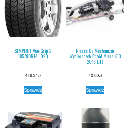
SEMPERIT Van-Grip 2
Nissan Oe Mechanizm
185/80R14 102Q
Wycieraczek Przód Micra K13
2016 Lift
426.34
zł
40.00
zł
Sprawdź
Sprawdź