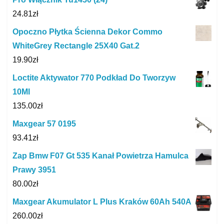
24.81
zł
Opoczno Płytka Ścienna Dekor Commo
WhiteGrey Rectangle 25X40 Gat.2
19.90
zł
Loctite Aktywator 770 Podkład Do Tworzyw
10Ml
135.00
zł
Maxgear 57 0195
93.41
zł
Zap Bmw F07 Gt 535 Kanał Powietrza Hamulca
Prawy 3951
80.00
zł
Maxgear Akumulator L Plus Kraków 60Ah 540A
260.00
zł