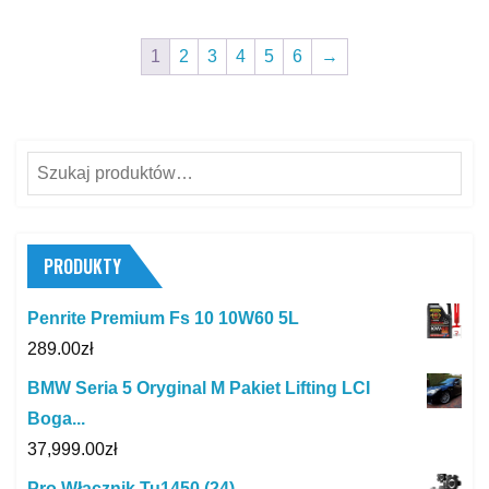
1
2
3
4
5
6
→
Szukaj:
PRODUKTY
Penrite Premium Fs 10 10W60 5L
289.00
zł
BMW Seria 5 Oryginal M Pakiet Lifting LCI
Boga...
37,999.00
zł
Pro Włącznik Tu1450 (24)