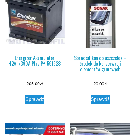
Energizer Akumulator
Sonax silikon do uszczelek –
42Ah/390A Plus P+ 591923
środek do konserwacji
elementów gumowych
205.00
zł
20.00
zł
Sprawdź
Sprawdź