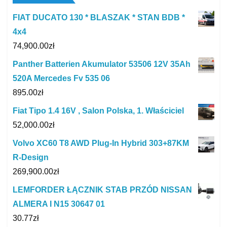
FIAT DUCATO 130 * BLASZAK * STAN BDB *
4x4
74,900.00
zł
Panther Batterien Akumulator 53506 12V 35Ah
520A Mercedes Fv 535 06
895.00
zł
Fiat Tipo 1.4 16V , Salon Polska, 1. Właściciel
52,000.00
zł
Volvo XC60 T8 AWD Plug-In Hybrid 303+87KM
R-Design
269,900.00
zł
LEMFORDER ŁĄCZNIK STAB PRZÓD NISSAN
ALMERA I N15 30647 01
30.77
zł