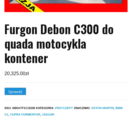
Furgon Debon C300 do
quada motocykla
kontener
20,325.00
zł
Sprawdź
SKU:
6B0A7F1C1ED8
KATEGORIA:
PRZYCZEPY
ZNACZNIKI:
ASTON MARTIN
,
BMW
X1
,
CUPRA FORMENTOR
,
JAGUAR