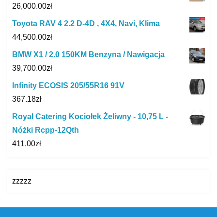
26,000.00
zł
Toyota RAV 4 2.2 D-4D , 4X4, Navi, Klima
44,500.00
zł
BMW X1 / 2.0 150KM Benzyna / Nawigacja
39,700.00
zł
Infinity ECOSIS 205/55R16 91V
367.18
zł
Royal Catering Kociołek Żeliwny - 10,75 L -
Nóżki Rcpp-12Qth
411.00
zł
zzzzz