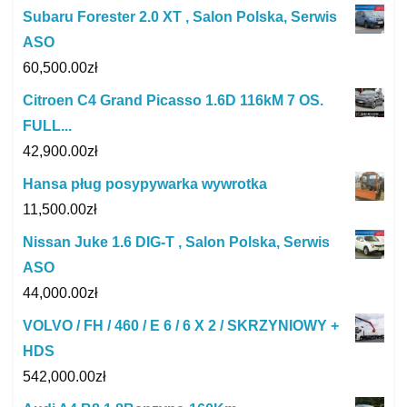
Subaru Forester 2.0 XT , Salon Polska, Serwis
ASO
60,500.00
zł
Citroen C4 Grand Picasso 1.6D 116kM 7 OS.
FULL...
42,900.00
zł
Hansa pług posypywarka wywrotka
11,500.00
zł
Nissan Juke 1.6 DIG-T , Salon Polska, Serwis
ASO
44,000.00
zł
VOLVO / FH / 460 / E 6 / 6 X 2 / SKRZYNIOWY +
HDS
542,000.00
zł