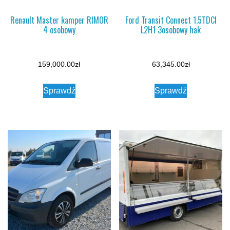
Renault Master kamper RIMOR
Ford Transit Connect 1.5TDCI
4 osobowy
L2H1 3osobowy hak
159,000.00
zł
63,345.00
zł
Sprawdź
Sprawdź