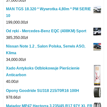
37,000.00
zł
MAN TGS 18.320 * Wywrotka 4,80m * PM SERIE
10
199,000.00
zł
Od ręki - Mercedes-Benz EQC (408KM) Sport
385,350.00
zł
Nissan Note 1.2 , Salon Polska, Serwis ASO,
Klima
34,000.00
zł
Xado Antykoks Odblokowuje Pierścienie
Anticarbon
40.00
zł
Opony Goodride SU318 215/70R16 100H
978.66
zł
Matador MP47 Hectorra 3 235/45 R17 97Y XL FR