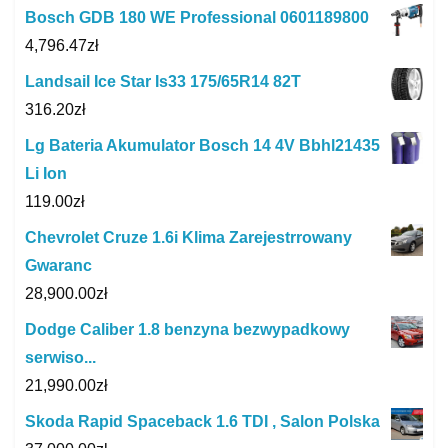
Bosch GDB 180 WE Professional 0601189800
4,796.47
zł
Landsail Ice Star Is33 175/65R14 82T
316.20
zł
Lg Bateria Akumulator Bosch 14 4V Bbhl21435
Li Ion
119.00
zł
Chevrolet Cruze 1.6i Klima Zarejestrrowany
Gwaranc
28,900.00
zł
Dodge Caliber 1.8 benzyna bezwypadkowy
serwiso...
21,990.00
zł
Skoda Rapid Spaceback 1.6 TDI , Salon Polska