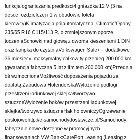
funkcja ograniczania predkosci4 gniazdka 12 V (3 na
desce rozdzielczej i 1 w obudowie fotela
kierowcy)Klimatyzacja pólautomatyczna „Climatic”Opony
235/65 R16 C115/113 R, o zmniejszonym oporze
toczeniaSchowki nad głową z dwoma kieszeniami 1 DIN
oraz lampka do czytaniaVolkswagen Safe+ – dodatkowe
36 miesięcy; maksymalny całkowity przebieg 200.000 km
(gwarancja fabryczna 5 lat z limitem 200.000 km)Przednia
oś wzmocnionaMożliwość doposażenia pojazdu za
dopłatą:Zabudowa HolenderskaWyłożenie podłogi
przestrzeni ładunkowej sklejka/tworzywo
sztuczneWyłożenie boków przestrzeni ładunkowej
sklejka/tworzywo sztuczneHak holowniczyOgrzewanie
postojowehttp://e-samochodydostawcze.pl/Samochody
fabrycznie nowe dostępne w promocyjnych
finansowaniach VW Bank:CarePort Leasing (Leasing z