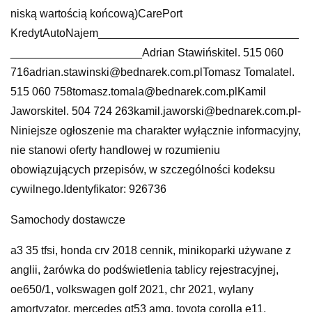
niską wartością końcową)CarePort
KredytAutoNajem________________________________
_____________________Adrian Stawińskitel. 515 060
716adrian.stawinski@bednarek.com.plTomasz Tomalatel.
515 060 758tomasz.tomala@bednarek.com.plKamil
Jaworskitel. 504 724 263kamil.jaworski@bednarek.com.pl-
Niniejsze ogłoszenie ma charakter wyłącznie informacyjny,
nie stanowi oferty handlowej w rozumieniu
obowiązujących przepisów, w szczególności kodeksu
cywilnego.Identyfikator: 926736
Samochody dostawcze
a3 35 tfsi, honda crv 2018 cennik, minikoparki używane z
anglii, żarówka do podświetlenia tablicy rejestracyjnej,
oe650/1, volkswagen golf 2021, chr 2021, wylany
amortyzator, mercedes gt53 amg, toyota corolla e11,