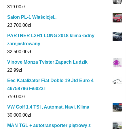
319.00
zł
Salon PL-1 Właścicjel..
23,700.00
zł
PARTNER L2H1 LONG 2018 klima ładny
zarejestrowany
32,500.00
zł
Vinove Monza Tvister Zapach Ludzik
22.99
zł
Eec Katalizator Fiat Doblo 19 Jtd Euro 4
46758796 Fi6023T
759.00
zł
VW Golf 1.4 TSI , Automat, Navi, Klima
30,000.00
zł
MAN TGL + autotransporter piętrowy z