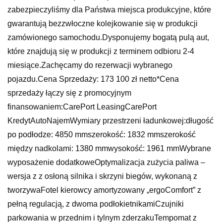
zabezpieczyliśmy dla Państwa miejsca produkcyjne, które
gwarantują bezzwłoczne kolejkowanie się w produkcji
zamówionego samochodu.Dysponujemy bogatą pulą aut,
które znajdują się w produkcji z terminem odbioru 2-4
miesiące.Zachęcamy do rezerwacji wybranego
pojazdu.Cena Sprzedaży: 173 100 zł netto*Cena
sprzedaży łączy się z promocyjnym
finansowaniem:CarePort LeasingCarePort
KredytAutoNajemWymiary przestrzeni ładunkowej:długość
po podłodze: 4850 mmszerokość: 1832 mmszerokość
między nadkolami: 1380 mmwysokość: 1961 mmWybrane
wyposażenie dodatkoweOptymalizacja zużycia paliwa –
wersja z z osłoną silnika i skrzyni biegów, wykonaną z
tworzywaFotel kierowcy amortyzowany „ergoComfort” z
pełną regulacją, z dwoma podłokietnikamiCzujniki
parkowania w przednim i tylnym zderzakuTempomat z