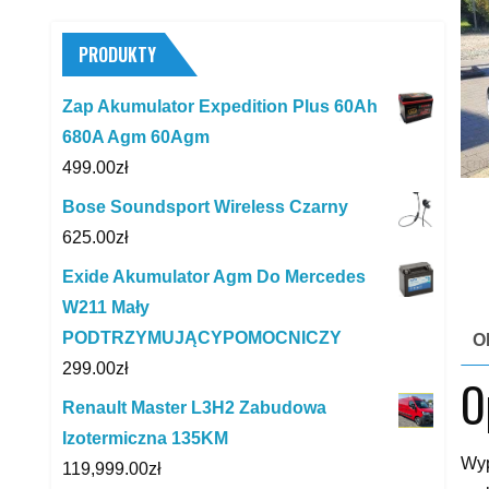
PRODUKTY
Zap Akumulator Expedition Plus 60Ah
680A Agm 60Agm
499.00
zł
Bose Soundsport Wireless Czarny
625.00
zł
Exide Akumulator Agm Do Mercedes
W211 Mały
PODTRZYMUJĄCYPOMOCNICZY
O
299.00
zł
O
Renault Master L3H2 Zabudowa
Izotermiczna 135KM
Wyp
119,999.00
zł