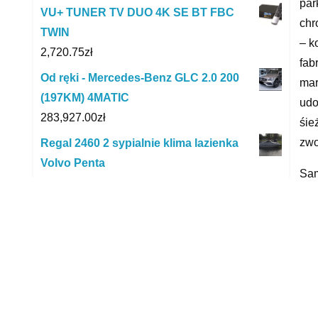
par
VU+ TUNER TV DUO 4K SE BT FBC
chr
TWIN
– k
2,720.75
zł
fab
Od ręki - Mercedes-Benz GLC 2.0 200
mar
(197KM) 4MATIC
udo
283,927.00
zł
śie
zwo
Regal 2460 2 sypialnie klima lazienka
Volvo Penta
Sa
175,555.00
zł
srt
IVECO 35C16 SKRZYNIA 420cm/220cm
sam
KLIMA TEMPOMAT
dal
114,900.00
zł
Hart Akumulator 80Ah 740A P Plus
yyy
0184458000
376.00
zł