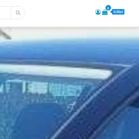
0
0.00zł