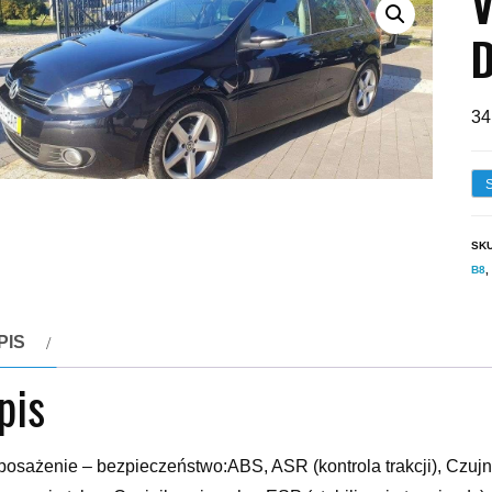
V
D
34
SK
B8
,
PIS
pis
osażenie – bezpieczeństwo:ABS, ASR (kontrola trakcji), Czujni