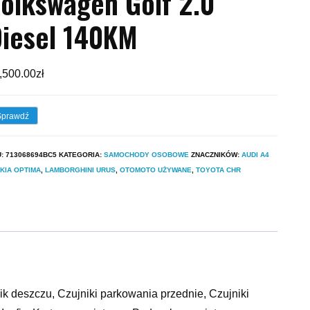
olkswagen Golf 2.0
iesel 140KM
,500.00
zł
Sprawdź
U:
713068694BC5
KATEGORIA:
SAMOCHODY OSOBOWE
ZNACZNIKÓW:
AUDI A4
KIA OPTIMA
,
LAMBORGHINI URUS
,
OTOMOTO UŻYWANE
,
TOYOTA CHR
k deszczu, Czujniki parkowania przednie, Czujniki