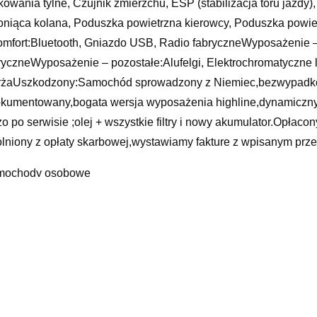
kowania tylne, Czujnik zmierzchu, ESP (stabilizacja toru jazdy)
oniąca kolana, Poduszka powietrzna kierowcy, Poduszka powi
omfort:Bluetooth, Gniazdo USB, Radio fabryczneWyposażenie 
ryczneWyposażenie – pozostałe:Alufelgi, Elektrochromatyczne 
żaUszkodzony:Samochód sprowadzony z Niemiec,bezwypadkow
kumentowany,bogata wersja wyposażenia highline,dynamiczny i
żo po serwisie ;olej + wszystkie filtry i nowy akumulator.Opłaco
lniony z opłaty skarbowej,wystawiamy fakture z wpisanym prz
mochody osobowe
 dodge, mercedes w 202, jak zamaskować pękniętą szybę, mocow
ochodu, vw touareg 2019, klucz do kół dynamometryczny, volks
eszyce, akumulator opel astra j
yy