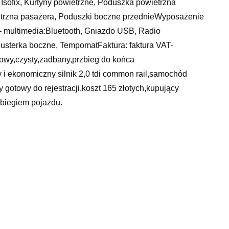
, Isofix, Kurtyny powietrzne, Poduszka powietrzna
etrzna pasażera, Poduszki boczne przednieWyposażenie
– multimedia:Bluetooth, Gniazdo USB, Radio
lusterka boczne, TempomatFaktura: faktura VAT-
y,czysty,zadbany,przbieg do końca
 ekonomiczny silnik 2,0 tdi common rail,samochód
ny gotowy do rejestracji,koszt 165 złotych,kupujący
ebiegiem pojazdu.
anie czujnika abs scenic 2, termin przeglądu
wagen t roc niebieski, motocykle radom, paw trans