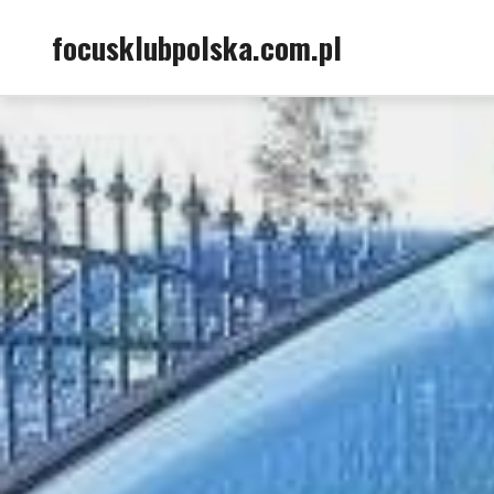
Skip
focusklubpolska.com.pl
to
content