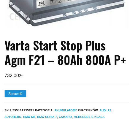
Varta Start Stop Plus
Agm F21 – 80Ah 800A P+
732.00
zł
Sprawdź
SKU:
59548A135F71
KATEGORIA:
AKUMULATORY
ZNACZNIKÓW:
AUDI A3
,
AUTOHERO
,
BMW M8
,
BMW SERIA 7
,
CAMARO
,
MERCEDES E KLASA