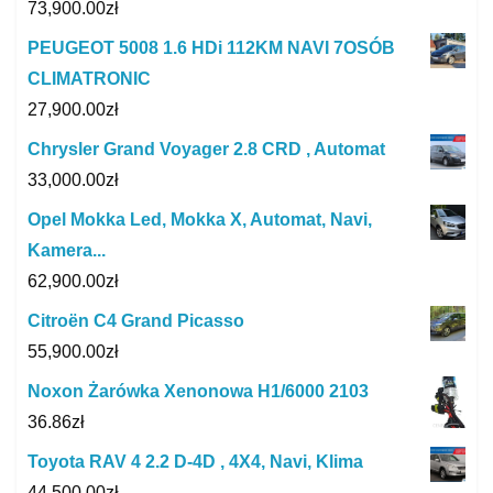
73,900.00
zł
PEUGEOT 5008 1.6 HDi 112KM NAVI 7OSÓB
CLIMATRONIC
27,900.00
zł
Chrysler Grand Voyager 2.8 CRD , Automat
33,000.00
zł
Opel Mokka Led, Mokka X, Automat, Navi,
Kamera...
62,900.00
zł
Citroën C4 Grand Picasso
55,900.00
zł
Noxon Żarówka Xenonowa H1/6000 2103
36.86
zł
Toyota RAV 4 2.2 D-4D , 4X4, Navi, Klima
44,500.00
zł