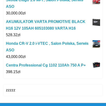
ASO
30,000.00
zł
AKUMULATOR VARTA PROMOTIVE BLACK
H16 12V 105AH 605103080 VARTA H16
528.32
zł
Honda CR-V 2.0 i-VTEC , Salon Polska, Serwis
ASO
43,000.00
zł
Centra Professional Cg 1102 110Ah 750 A P+
398.15
zł
zzzzz