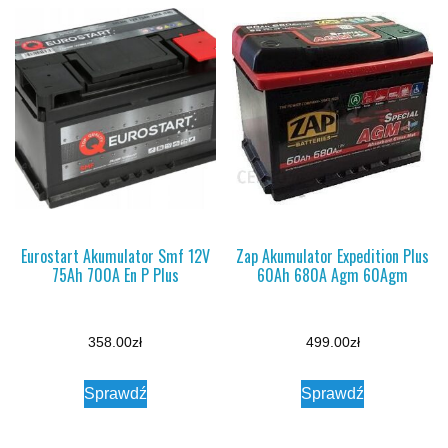
Eurostart Akumulator Smf 12V
Zap Akumulator Expedition Plus
75Ah 700A En P Plus
60Ah 680A Agm 60Agm
358.00
zł
499.00
zł
Sprawdź
Sprawdź