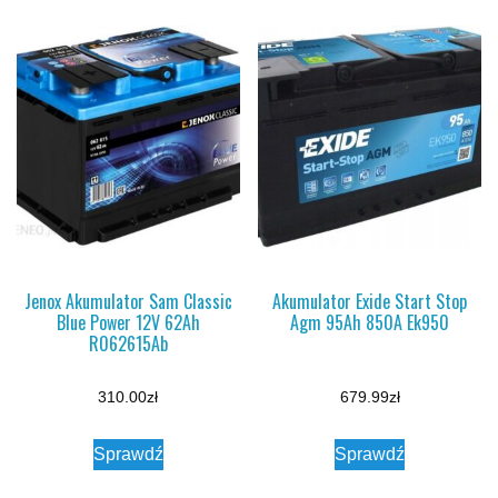
Jenox Akumulator Sam Classic
Akumulator Exide Start Stop
Blue Power 12V 62Ah
Agm 95Ah 850A Ek950
R062615Ab
310.00
zł
679.99
zł
Sprawdź
Sprawdź