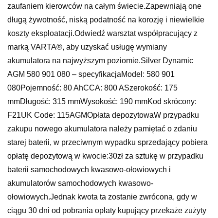
zaufaniem kierowców na całym świecie.Zapewniają one
długą żywotność, niską podatność na korozję i niewielkie
koszty eksploatacji.Odwiedź warsztat współpracujący z
marką VARTA®, aby uzyskać usługę wymiany
akumulatora na najwyższym poziomie.Silver Dynamic
AGM 580 901 080 – specyfikacjaModel: 580 901
080Pojemność: 80 AhCCA: 800 ASzerokość: 175
mmDługość: 315 mmWysokość: 190 mmKod skrócony:
F21UK Code: 115AGMOpłata depozytowaW przypadku
zakupu nowego akumulatora należy pamiętać o zdaniu
starej baterii, w przeciwnym wypadku sprzedający pobiera
opłatę depozytową w kwocie:30zł za sztukę w przypadku
baterii samochodowych kwasowo-ołowiowych i
akumulatorów samochodowych kwasowo-
ołowiowych.Jednak kwota ta zostanie zwrócona, gdy w
ciągu 30 dni od pobrania opłaty kupujący przekaże zużyty