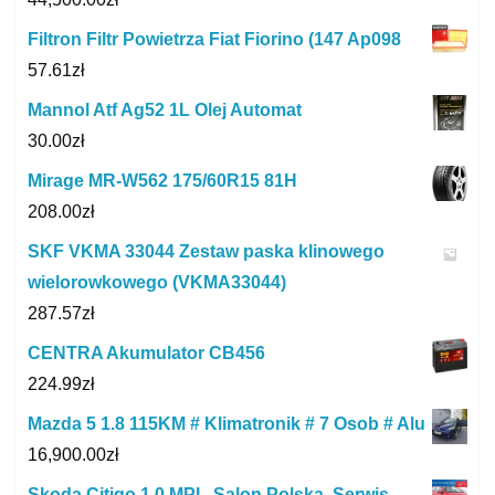
Filtron Filtr Powietrza Fiat Fiorino (147 Ap098
57.61
zł
Mannol Atf Ag52 1L Olej Automat
30.00
zł
Mirage MR-W562 175/60R15 81H
208.00
zł
SKF VKMA 33044 Zestaw paska klinowego
wielorowkowego (VKMA33044)
287.57
zł
CENTRA Akumulator CB456
224.99
zł
Mazda 5 1.8 115KM # Klimatronik # 7 Osob # Alu
16,900.00
zł
Skoda Citigo 1.0 MPI , Salon Polska, Serwis