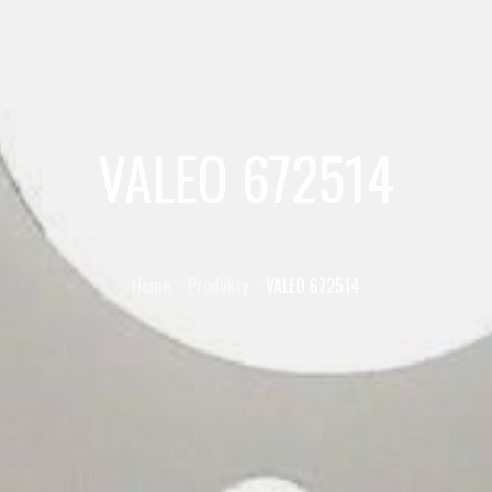
VALEO 672514
Home
Produkty
VALEO 672514