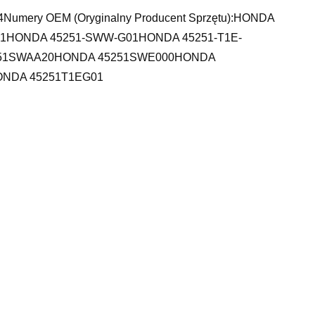
4Numery OEM (Oryginalny Producent Sprzętu):HONDA
01HONDA 45251-SWW-G01HONDA 45251-T1E-
251SWAA20HONDA 45251SWE000HONDA
NDA 45251T1EG01
a ostrówek, toyota centrum wrocław otomoto, audi a3 v8,
bjawy, inchcape warszawa, laguna 3, klocki hamulcowe
przęgła, seat leon 2 podkarpackie, picasso c4, wymiana
stor dmuchawy seat altea