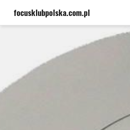
Skip
focusklubpolska.com.pl
to
content