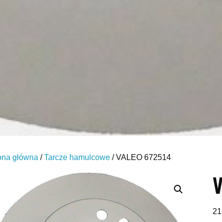
ona główna
/
Tarcze hamulcowe
/ VALEO 672514
V
21