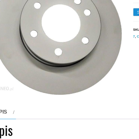
SK
7
,
C
PIS
pis