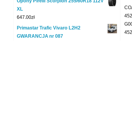
Opony Pirelli Scorpion 255/60R18 112V
COA
XL
45
647.00
zł
G0
Primastar Trafic Vivaro L2H2
45
GWARANCJA nr 087
36,500.00
zł
Tar
NIEWIADÓW przyczepa kempingowa
for
DOSTĘPNA OD RĘKI
yam
54,594.00
zł
for
Irygator do zębów EVOREI BOOST 1
ole
OLED
yyy
126.99
zł
Opony Nankang SP-9 255/55R20 110 Y
P
XL
874.45
zł