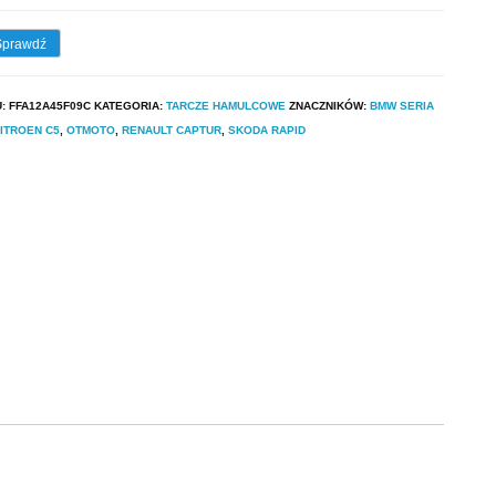
Sprawdź
U:
FFA12A45F09C
KATEGORIA:
TARCZE HAMULCOWE
ZNACZNIKÓW:
BMW SERIA
ITROEN C5
,
OTMOTO
,
RENAULT CAPTUR
,
SKODA RAPID