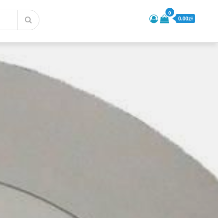
0
0.00zł