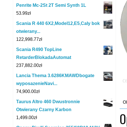
Penrite Mc-2St 2T Semi Synth 1L
53.99
zł
Scania R 440 6X2,Model12,E5,Caly bok
otwierany...
122,998.77
zł
Scania R490 TopLine
RetarderBlokadaAutomat
237,882.00
zł
Lancia Thema 3.6286KMAWDbogate
wyposazenieNavi...
74,900.00
zł
Taurus Altro 460 Dwustronnie
O
Otwierany Czarny Karbon
O
1,499.00
zł