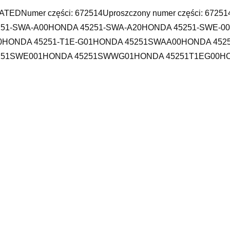
TEDNumer części: 672514Uproszczony numer części: 67251
251-SWA-A00HONDA 45251-SWA-A20HONDA 45251-SWE-0
0HONDA 45251-T1E-G01HONDA 45251SWAA00HONDA 45
251SWE001HONDA 45251SWWG01HONDA 45251T1EG00HO
cze hamulcowe
d focus mk3 rs, valeo opinie, hitachi koparki, koparko-ładowark
aha tracer 9, otomoto cała polska, zużyta świeca zapłonowa o
d focus mk2, hb3 osram, czujnik skrzyni biegów, zużyta tarcza s
ju grudziądz, p43t, tuleja wahacza peugeot 407, gdzie jest rezy
yy
odobne produkty