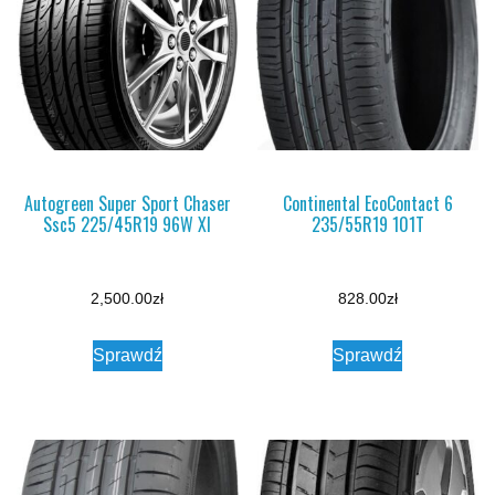
Autogreen Super Sport Chaser
Continental EcoContact 6
Ssc5 225/45R19 96W Xl
235/55R19 101T
2,500.00
zł
828.00
zł
Sprawdź
Sprawdź