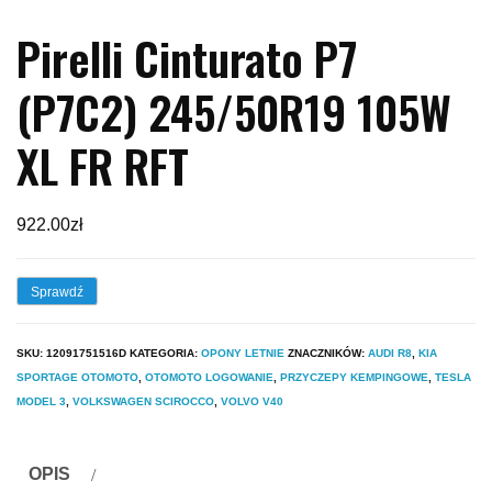
Pirelli Cinturato P7
(P7C2) 245/50R19 105W
XL FR RFT
922.00
zł
Sprawdź
SKU:
12091751516D
KATEGORIA:
OPONY LETNIE
ZNACZNIKÓW:
AUDI R8
,
KIA
SPORTAGE OTOMOTO
,
OTOMOTO LOGOWANIE
,
PRZYCZEPY KEMPINGOWE
,
TESLA
MODEL 3
,
VOLKSWAGEN SCIROCCO
,
VOLVO V40
OPIS