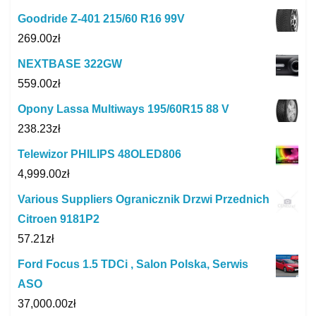
Goodride Z-401 215/60 R16 99V
269.00
zł
NEXTBASE 322GW
559.00
zł
Opony Lassa Multiways 195/60R15 88 V
238.23
zł
Telewizor PHILIPS 48OLED806
4,999.00
zł
Various Suppliers Ogranicznik Drzwi Przednich
Citroen 9181P2
57.21
zł
Ford Focus 1.5 TDCi , Salon Polska, Serwis
ASO
37,000.00
zł