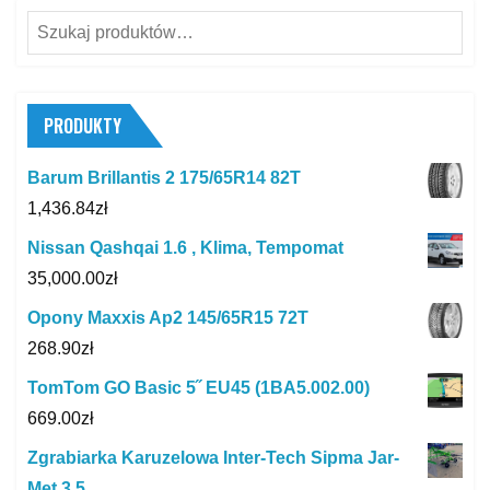
Szukaj:
PRODUKTY
Barum Brillantis 2 175/65R14 82T
1,436.84
zł
Nissan Qashqai 1.6 , Klima, Tempomat
35,000.00
zł
Opony Maxxis Ap2 145/65R15 72T
268.90
zł
TomTom GO Basic 5˝ EU45 (1BA5.002.00)
669.00
zł
Zgrabiarka Karuzelowa Inter-Tech Sipma Jar-
Met 3,5