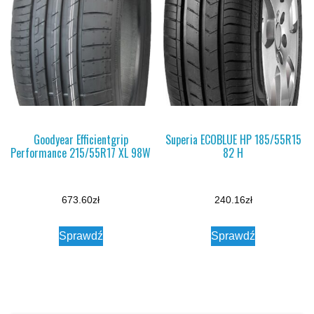
Goodyear Efficientgrip
Superia ECOBLUE HP 185/55R15
Performance 215/55R17 XL 98W
82 H
673.60
zł
240.16
zł
Sprawdź
Sprawdź