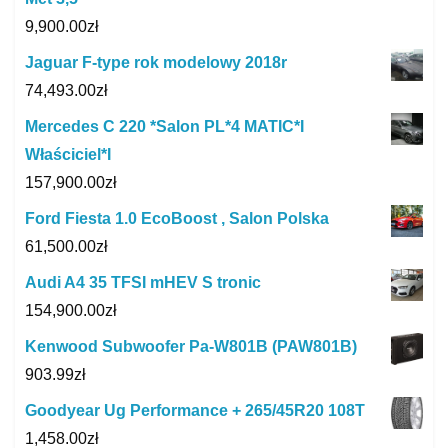
9,900.00
zł
Jaguar F-type rok modelowy 2018r
74,493.00
zł
Mercedes C 220 *Salon PL*4 MATIC*I
Właściciel*I
157,900.00
zł
Ford Fiesta 1.0 EcoBoost , Salon Polska
61,500.00
zł
Audi A4 35 TFSI mHEV S tronic
154,900.00
zł
Kenwood Subwoofer Pa-W801B (PAW801B)
903.99
zł
Goodyear Ug Performance + 265/45R20 108T
1,458.00
zł