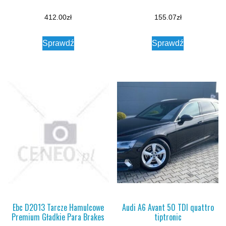
412.00
zł
155.07
zł
Sprawdź
Sprawdź
Ebc D2013 Tarcze Hamulcowe
Audi A6 Avant 50 TDI quattro
Premium Gładkie Para Brakes
tiptronic