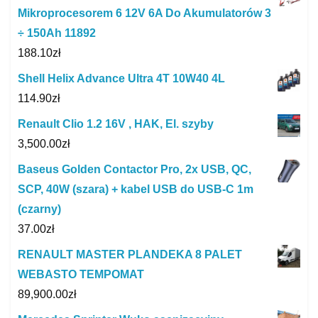
Mikroprocesorem 6 12V 6A Do Akumulatorów 3
÷ 150Ah 11892
188.10
zł
Shell Helix Advance Ultra 4T 10W40 4L
114.90
zł
Renault Clio 1.2 16V , HAK, El. szyby
3,500.00
zł
Baseus Golden Contactor Pro, 2x USB, QC,
SCP, 40W (szara) + kabel USB do USB-C 1m
(czarny)
37.00
zł
RENAULT MASTER PLANDEKA 8 PALET
WEBASTO TEMPOMAT
89,900.00
zł