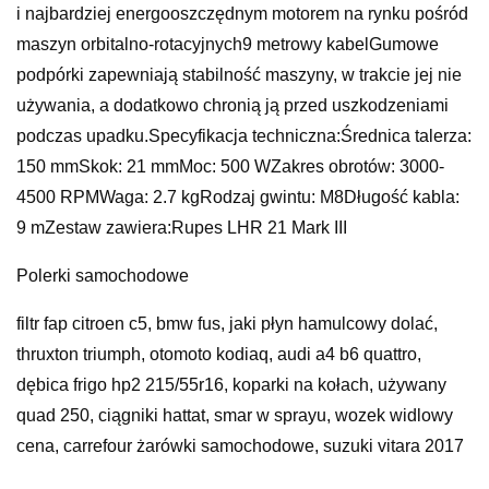
i najbardziej energooszczędnym motorem na rynku pośród
maszyn orbitalno-rotacyjnych9 metrowy kabelGumowe
podpórki zapewniają stabilność maszyny, w trakcie jej nie
używania, a dodatkowo chronią ją przed uszkodzeniami
podczas upadku.Specyfikacja techniczna:Średnica talerza:
150 mmSkok: 21 mmMoc: 500 WZakres obrotów: 3000-
4500 RPMWaga: 2.7 kgRodzaj gwintu: M8Długość kabla:
9 mZestaw zawiera:Rupes LHR 21 Mark III
Polerki samochodowe
filtr fap citroen c5, bmw fus, jaki płyn hamulcowy dolać,
thruxton triumph, otomoto kodiaq, audi a4 b6 quattro,
dębica frigo hp2 215/55r16, koparki na kołach, używany
quad 250, ciągniki hattat, smar w sprayu, wozek widlowy
cena, carrefour żarówki samochodowe, suzuki vitara 2017