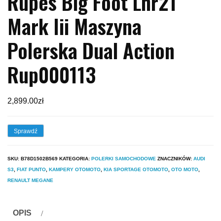
Rupes Big Foot Lhr21
Mark Iii Maszyna
Polerska Dual Action
Rup000113
2,899.00
zł
Sprawdź
SKU:
B78D1502B569
KATEGORIA:
POLERKI SAMOCHODOWE
ZNACZNIKÓW:
AUDI
S3
,
FIAT PUNTO
,
KAMPERY OTOMOTO
,
KIA SPORTAGE OTOMOTO
,
OTO MOTO
,
RENAULT MEGANE
OPIS