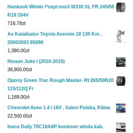
Hankook Winter i*cept evo3 W330 XL FR 245/50
R18 104V
716.78
zł
As Katalizator Toyota Avensis 18 130 Km ,
20002003 95096
1,380.00
zł
Nissan Juke I (2010-2019)
38,900.00
zł
Opony Green Trac Rough Master- Rt 265/50R20
115/112Q Fr
1,188.00
zł
Chevrolet Aveo 1.4 i 16V , Salon Polska, Klima
22,500.00
zł
Iveco Daily 70C18A8P kontener winda kab.