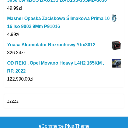
3030 CANBUS BAU15S BAU15S-35SMD-3030
49.99
zł
Masner Opaska Zaciskowa Ślimakowa Prima 10
16 Iso 9002 9Mm P91016
4.99
zł
Yuasa Akumulator Rozruchowy Ybx3012
326.34
zł
OD RĘKI , Opel Movano Heavy L4H2 165KM ,
RP. 2022
122,990.00
zł
zzzzz
eCommerce Plus Theme