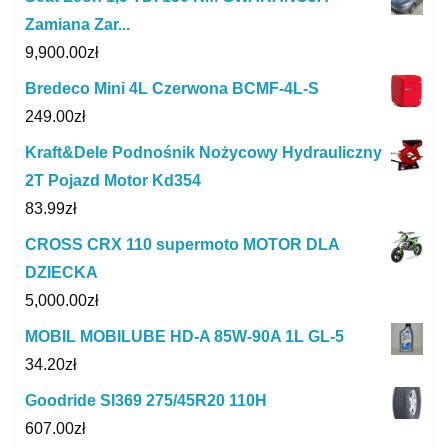
Zamiana Zar...
9,900.00
zł
Bredeco Mini 4L Czerwona BCMF-4L-S
249.00
zł
Kraft&Dele Podnośnik Nożycowy Hydrauliczny
2T Pojazd Motor Kd354
83.99
zł
CROSS CRX 110 supermoto MOTOR DLA
DZIECKA
5,000.00
zł
MOBIL MOBILUBE HD-A 85W-90A 1L GL-5
34.20
zł
Goodride Sl369 275/45R20 110H
607.00
zł