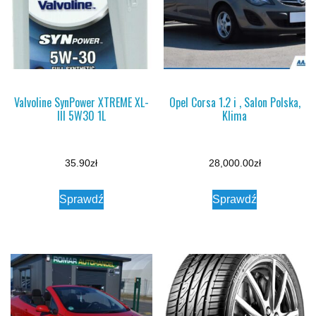
Valvoline SynPower XTREME XL-
Opel Corsa 1.2 i , Salon Polska,
III 5W30 1L
Klima
35.90
zł
28,000.00
zł
Sprawdź
Sprawdź