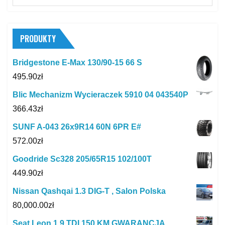
PRODUKTY
Bridgestone E-Max 130/90-15 66 S
495.90
zł
Blic Mechanizm Wycieraczek 5910 04 043540P
366.43
zł
SUNF A-043 26x9R14 60N 6PR E#
572.00
zł
Goodride Sc328 205/65R15 102/100T
449.90
zł
Nissan Qashqai 1.3 DIG-T , Salon Polska
80,000.00
zł
Seat Leon 1,9 TDI 150 KM GWARANCJA