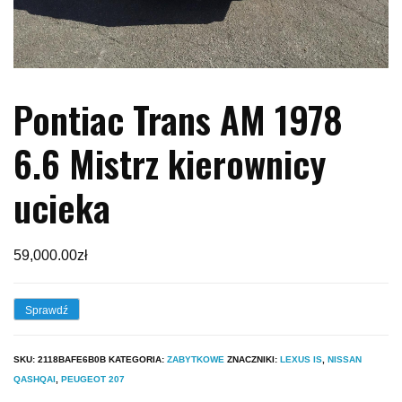
Pontiac Trans AM 1978
6.6 Mistrz kierownicy
ucieka
59,000.00
zł
Sprawdź
SKU:
2118BAFE6B0B
KATEGORIA:
ZABYTKOWE
ZNACZNIKI:
LEXUS IS
,
NISSAN
QASHQAI
,
PEUGEOT 207