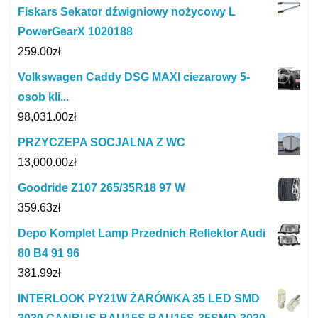
Fiskars Sekator dźwigniowy nożycowy L
PowerGearX 1020188
259.00
zł
Volkswagen Caddy DSG MAXI ciezarowy 5-
osob kli...
98,031.00
zł
PRZYCZEPA SOCJALNA Z WC
13,000.00
zł
Goodride Z107 265/35R18 97 W
359.63
zł
Depo Komplet Lamp Przednich Reflektor Audi
80 B4 91 96
381.99
zł
INTERLOOK PY21W ŻARÓWKA 35 LED SMD