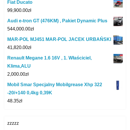
Fiat Ducato
99,900.00
zł
Audi e-tron GT (476KM) , Pakiet Dynamic Plus
544,000.00
zł
MAR-POL MJ451 MAR-POL JACEK URBAŃSKI
41,820.00
zł
Renault Megane 1.6 16V , 1. Właściciel,
Klima,ALU
2,000.00
zł
Mobil Smar Specjalny Mobilgrease Xhp 322
-20/+140 0,4kg 0,39K
48.35
zł
zzzzz