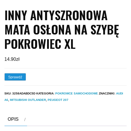
INNY ANTYSZRONOWA
MATA OSŁONA NA SZYBĘ
POKROWIEC XL
14.90
zł
Sprawdź
SKU:
3258ADABDC5D
KATEGORIA:
POKROWCE SAMOCHODOWE
ZNACZNIKI:
AUDI
A6
,
MITSUBISHI OUTLANDER
,
PEUGEOT 207
OPIS