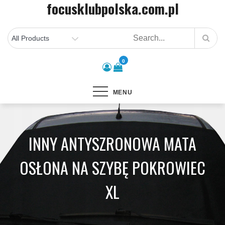
focusklubpolska.com.pl
Skip
to
content
0
MENU
INNY ANTYSZRONOWA MATA
OSŁONA NA SZYBĘ POKROWIEC
XL