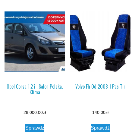
Opel Corsa 1.2 i , Salon Polska,
Volvo Fh Od 2008 1 Pas Tir
Klima
28,000.00
zł
140.00
zł
Sprawdź
Sprawdź