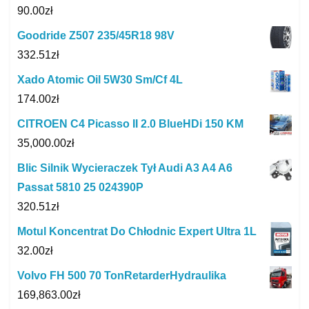
90.00
zł
Goodride Z507 235/45R18 98V
332.51
zł
Xado Atomic Oil 5W30 Sm/Cf 4L
174.00
zł
CITROEN C4 Picasso II 2.0 BlueHDi 150 KM
35,000.00
zł
Blic Silnik Wycieraczek Tył Audi A3 A4 A6
Passat 5810 25 024390P
320.51
zł
Motul Koncentrat Do Chłodnic Expert Ultra 1L
32.00
zł
Volvo FH 500 70 TonRetarderHydraulika
169,863.00
zł