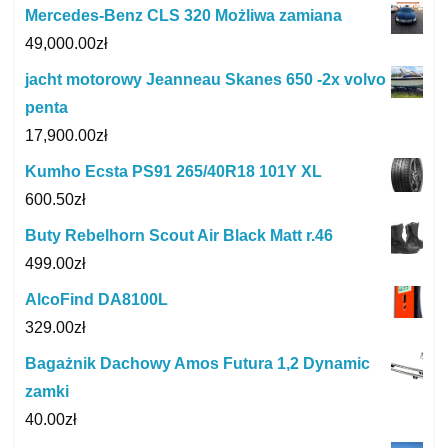
Mercedes-Benz CLS 320 Możliwa zamiana
49,000.00
zł
jacht motorowy Jeanneau Skanes 650 -2x volvo
penta
17,900.00
zł
Kumho Ecsta PS91 265/40R18 101Y XL
600.50
zł
Buty Rebelhorn Scout Air Black Matt r.46
499.00
zł
AlcoFind DA8100L
329.00
zł
Bagażnik Dachowy Amos Futura 1,2 Dynamic
zamki
40.00
zł