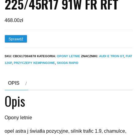
225/45R17 91W FR RFT
468.00
zł
Sprawdź
SKU:
CBC617D04878
KATEGORIA:
OPONY LETNIE
ZNACZNIKI:
AUDI E TRON GT
,
FIAT
126P
,
PRZYCZEPY KEMPINGOWE
,
SKODA RAPID
OPIS
Opis
Opony letnie
opel astra j światła pozycyjne, silnik trafic 1.9, chamulce,