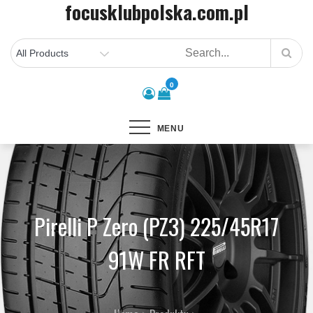
focusklubpolska.com.pl
Skip
to
content
0
MENU
Pirelli P Zero (PZ3) 225/45R17
91W FR RFT