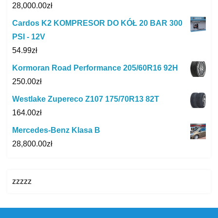
28,000.00
zł
Cardos K2 KOMPRESOR DO KÓŁ 20 BAR 300
PSI - 12V
54.99
zł
Kormoran Road Performance 205/60R16 92H
250.00
zł
Westlake Zupereco Z107 175/70R13 82T
164.00
zł
Mercedes-Benz Klasa B
28,800.00
zł
zzzzz