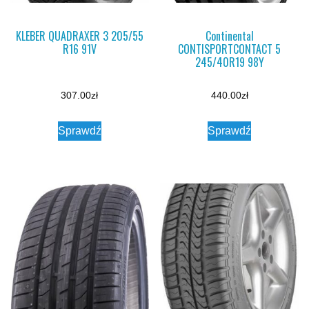
KLEBER QUADRAXER 3 205/55
Continental
R16 91V
CONTISPORTCONTACT 5
245/40R19 98Y
307.00
zł
440.00
zł
Sprawdź
Sprawdź