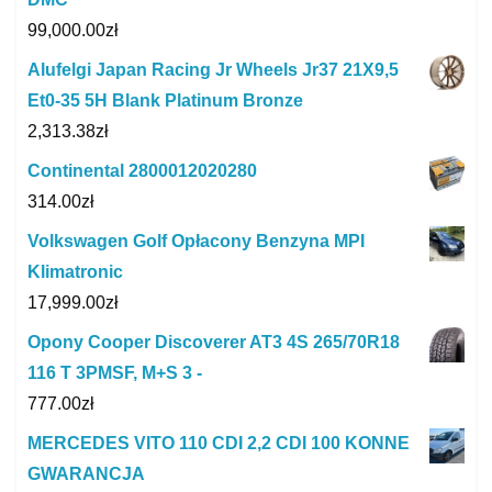
99,000.00
zł
Alufelgi Japan Racing Jr Wheels Jr37 21X9,5
Et0-35 5H Blank Platinum Bronze
2,313.38
zł
Continental 2800012020280
314.00
zł
Volkswagen Golf Opłacony Benzyna MPI
Klimatronic
17,999.00
zł
Opony Cooper Discoverer AT3 4S 265/70R18
116 T 3PMSF, M+S 3 -
777.00
zł
MERCEDES VITO 110 CDI 2,2 CDI 100 KONNE
GWARANCJA