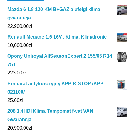
Mazda 6 1.8 120 KM B+GAZ alufelgi klima
gwarancja
22,900.00
zł
Renault Megane 1.6 16V , Klima, Klimatronic
10,000.00
zł
Opony Uniroyal AllSeasonExpert 2 155/65 R14
75T
223.00
zł
Preparat antykorozyjny APP R-STOP /APP
021100/
25.60
zł
208 1.4HDI Klima Tempomat f-vat VAN
Gwarancja
20,900.00
zł