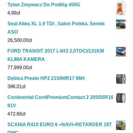
Tytan Zmywacz Do Podłóg 450G
4.99
zł
Seat Altea XL 1.9 TDI , Salon Polska, Serwis
ASO
26,500.00
zł
FORD TRANSIT 2017 L4H3 2,0TDCi/131KM
KLIMA KAMERA
77,999.00
zł
Dębica Presto HP2 215/60R17 96H
396.01
zł
Continental ContiPremiumContact 2 205/55R16
91V
472.66
zł
SCANIA R410 EURO 6 +NAVI+RETARDER 18T
DMC