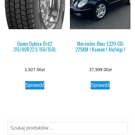
Opony Dębica Drd2
Mercedes-Benz E320 CDi
315/80R22.5 156/150L
225KM ! Ksenon ! Alufelgi !
1,927.00
zł
37,999.00
zł
Sprawdź
Sprawdź
Szukaj: