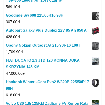
TSP-306 1800 mAh 20W Czarny
569.10
zł
Goodride Sw 608 215/65R16 98H
307.00
zł
Autopart Galaxy Plus Duplex 12V 85 Ah 850 A
428.00
zł
Opony Nokian Outpost At 215/70R16 100T
1,709.90
zł
FIAT DUCATO 2.3 JTD 120 KONNA DOKA
SKRZYNIA 145 KM
47,000.00
zł
Hankook Winter I-Cept Evo2 W320B 225/50R17
98H
618.00
zł
Volvo C30 1.8i 125KM Zadbany FV Xenon Rata