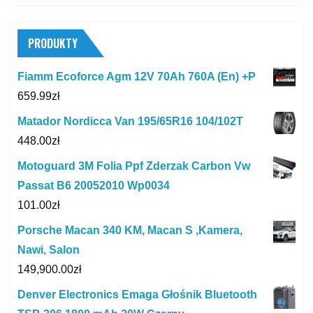
PRODUKTY
Fiamm Ecoforce Agm 12V 70Ah 760A (En) +P
659.99
zł
Matador Nordicca Van 195/65R16 104/102T
448.00
zł
Motoguard 3M Folia Ppf Zderzak Carbon Vw
Passat B6 20052010 Wp0034
101.00
zł
Porsche Macan 340 KM, Macan S ,Kamera,
Nawi, Salon
149,900.00
zł
Denver Electronics Emaga Głośnik Bluetooth