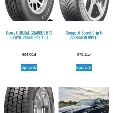
Opony GENERAL GRABBER HTS
Semperit Speed-Grip 5
60 OWL 265/60R18 110T
225/55R19 99V Fr
694.00
zł
870.11
zł
Sprawdź
Sprawdź