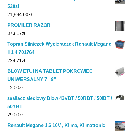
520zł
21,894.00
zł
PROMILER RAZOR
373.17
zł
Topran Silniczek Wycieraczek Renault Megane
Ii 1 4 701764
224.71
zł
BLOW ETUI NA TABLET POKROWIEC
UNIWERSALNY 7 - 8''
12.00
zł
zasilacz sieciowy Blow 43VBT / 50RBT / 50iBT /
50YBT
29.00
zł
Renault Megane 1.6 16V , Klima, Klimatronic