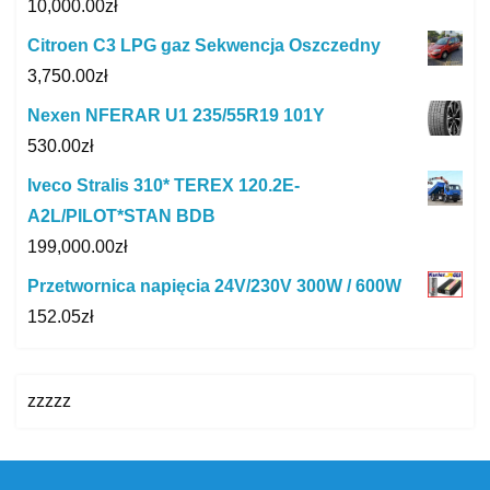
10,000.00
zł
Citroen C3 LPG gaz Sekwencja Oszczedny
3,750.00
zł
Nexen NFERAR U1 235/55R19 101Y
530.00
zł
Iveco Stralis 310* TEREX 120.2E-
A2L/PILOT*STAN BDB
199,000.00
zł
Przetwornica napięcia 24V/230V 300W / 600W
152.05
zł
zzzzz