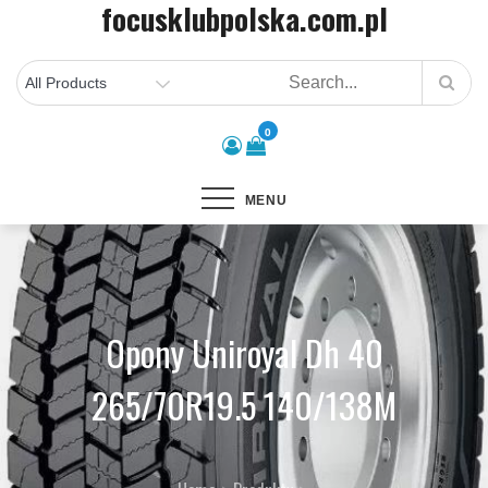
focusklubpolska.com.pl
Skip
to
content
0
MENU
Opony Uniroyal Dh 40
265/70R19.5 140/138M