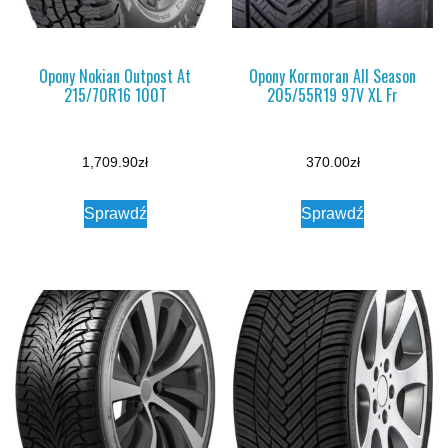
Opony Nokian Outpost At
Opony Kormoran All Season
215/70R16 100T
205/55R19 97V XL Fr
1,709.90
zł
370.00
zł
Sprawdź
Sprawdź