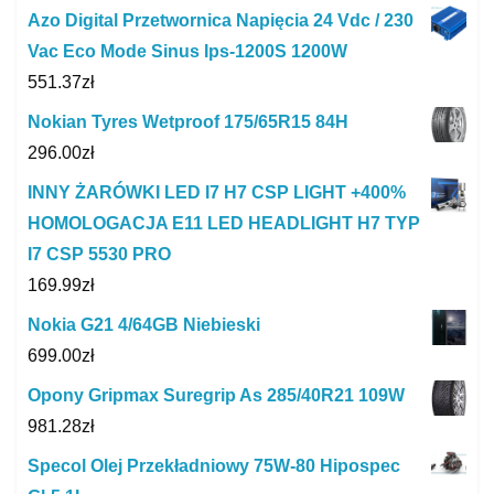
Azo Digital Przetwornica Napięcia 24 Vdc / 230
Vac Eco Mode Sinus Ips-1200S 1200W
551.37
zł
Nokian Tyres Wetproof 175/65R15 84H
296.00
zł
INNY ŻARÓWKI LED I7 H7 CSP LIGHT +400%
HOMOLOGACJA E11 LED HEADLIGHT H7 TYP
I7 CSP 5530 PRO
169.99
zł
Nokia G21 4/64GB Niebieski
699.00
zł
Opony Gripmax Suregrip As 285/40R21 109W
981.28
zł
Specol Olej Przekładniowy 75W-80 Hipospec