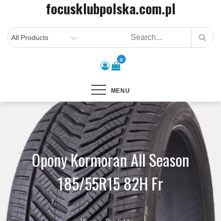
focusklubpolska.com.pl
Skip
to
content
0
MENU
Opony Kormoran All Season
185/55R15 82H Fr