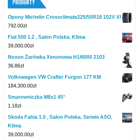
PRODUKTY
Opony Michelin Crossclimate225/55R18 102V Xl
792.00
zł
Fiat 500 1.2 , Salon Polska, Klima
39,000.00
zł
Noxon Żarówka Xenonowa H1/6000 2103
36.86
zł
Volkswagen VW Crafter Furgon 177 KM
184,300.00
zł
Smarowniczka M8x1 45°
1.18
zł
Skoda Fabia 1.0 , Salon Polska, Serwis ASO,
Klima
39,000.00
zł