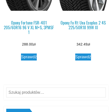
Opony Fortune FSR-401
Opony Fo Rt Una Ecoplus 2 4S
205/60R16 96 V XL M+S, 3PMSF
225/50R18 99W Xl
1
288.00
zł
342.49
zł
Sprawdź
Sprawdź
Szukaj: