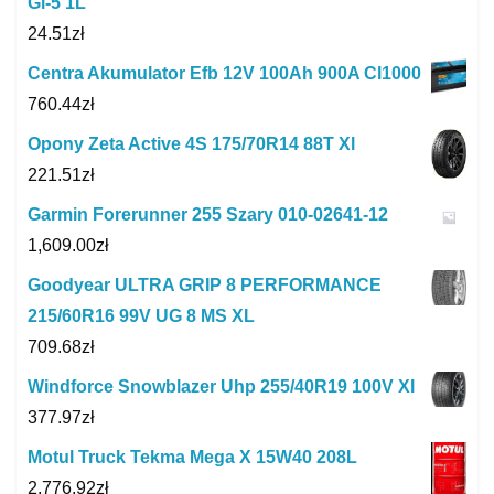
Gl-5 1L
24.51
zł
Centra Akumulator Efb 12V 100Ah 900A Cl1000
760.44
zł
Opony Zeta Active 4S 175/70R14 88T Xl
221.51
zł
Garmin Forerunner 255 Szary 010-02641-12
1,609.00
zł
Goodyear ULTRA GRIP 8 PERFORMANCE
215/60R16 99V UG 8 MS XL
709.68
zł
Windforce Snowblazer Uhp 255/40R19 100V Xl
377.97
zł
Motul Truck Tekma Mega X 15W40 208L
2,776.92
zł