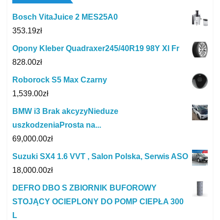
Bosch VitaJuice 2 MES25A0
353.19
zł
Opony Kleber Quadraxer245/40R19 98Y Xl Fr
828.00
zł
Roborock S5 Max Czarny
1,539.00
zł
BMW i3 Brak akcyzyNieduze
uszkodzeniaProsta na...
69,000.00
zł
Suzuki SX4 1.6 VVT , Salon Polska, Serwis ASO
18,000.00
zł
DEFRO DBO S ZBIORNIK BUFOROWY
STOJĄCY OCIEPLONY DO POMP CIEPŁA 300
L