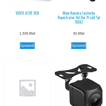
VIOFO A139 3CH
Blow Kamera Lusterko
Rejestrator Hd Dvr Przód Tył
78567
1,329.00
zł
91.69
zł
Sprawdź
Sprawdź