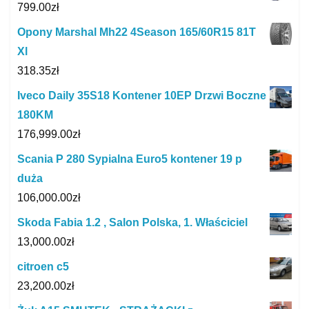
799.00
zł
Opony Marshal Mh22 4Season 165/60R15 81T
Xl
318.35
zł
Iveco Daily 35S18 Kontener 10EP Drzwi Boczne
180KM
176,999.00
zł
Scania P 280 Sypialna Euro5 kontener 19 p
duża
106,000.00
zł
Skoda Fabia 1.2 , Salon Polska, 1. Właściciel
13,000.00
zł
citroen c5
23,200.00
zł