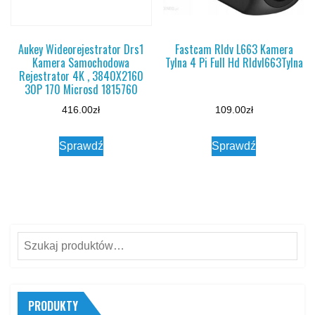
Aukey Wideorejestrator Drs1
Fastcam Rldv L663 Kamera
Kamera Samochodowa
Tylna 4 Pi Full Hd Rldvl663Tylna
Rejestrator 4K , 3840X2160
30P 170 Microsd 1815760
416.00
zł
109.00
zł
Sprawdź
Sprawdź
Szukaj:
PRODUKTY