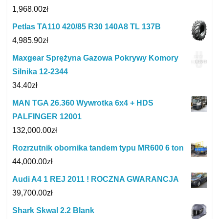
1,968.00
zł
Petlas TA110 420/85 R30 140A8 TL 137B
4,985.90
zł
Maxgear Sprężyna Gazowa Pokrywy Komory
Silnika 12-2344
34.40
zł
MAN TGA 26.360 Wywrotka 6x4 + HDS
PALFINGER 12001
132,000.00
zł
Rozrzutnik obornika tandem typu MR600 6 ton
44,000.00
zł
Audi A4 1 REJ 2011 ! ROCZNA GWARANCJA
39,700.00
zł
Shark Skwal 2.2 Blank