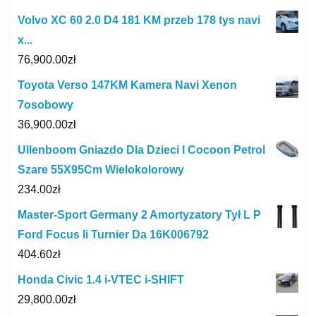
Volvo XC 60 2.0 D4 181 KM przeb 178 tys navi
x...
76,900.00
zł
Toyota Verso 147KM Kamera Navi Xenon
7osobowy
36,900.00
zł
Ullenboom Gniazdo Dla Dzieci I Cocoon Petrol
Szare 55X95Cm Wielokolorowy
234.00
zł
Master-Sport Germany 2 Amortyzatory Tył L P
Ford Focus Ii Turnier Da 16K006792
404.60
zł
Honda Civic 1.4 i-VTEC i-SHIFT
29,800.00
zł