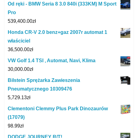
Od ręki - BMW Seria 8 3.0 840i (333KM) M Sport
Pro
539,400.00
zł
Honda CR-V 2.0 benz+gaz 2007r automat 1
właściciel
36,500.00
zł
VW Golf 1.4 TSI , Automat, Navi, Klima
30,000.00
zł
Bilstein Sprężarka Zawieszenia
Pneumatycznego 10309476
5,729.13
zł
Clementoni Clemmy Plus Park Dinozaurów
(17079)
98.99
zł
DODGE JOURNEY R/T!