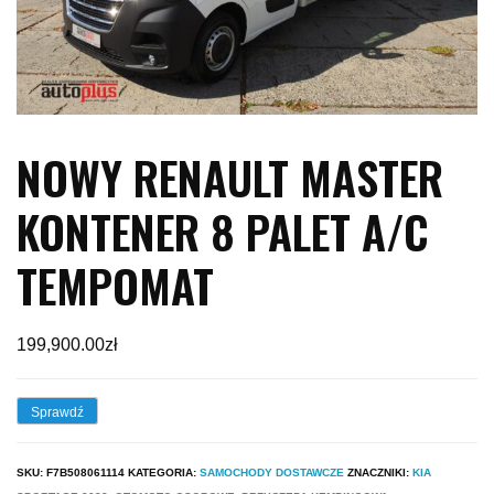
NOWY RENAULT MASTER
KONTENER 8 PALET A/C
TEMPOMAT
199,900.00
zł
Sprawdź
SKU:
F7B508061114
KATEGORIA:
SAMOCHODY DOSTAWCZE
ZNACZNIKI:
KIA