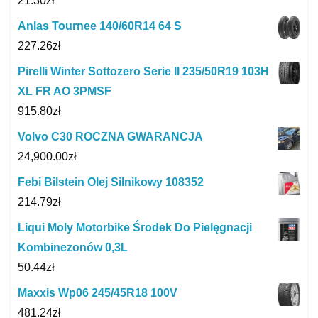
21.30
zł
Anlas Tournee 140/60R14 64 S
227.26
zł
Pirelli Winter Sottozero Serie II 235/50R19 103H
XL FR AO 3PMSF
915.80
zł
Volvo C30 ROCZNA GWARANCJA
24,900.00
zł
Febi Bilstein Olej Silnikowy 108352
214.79
zł
Liqui Moly Motorbike Środek Do Pielęgnacji
Kombinezonów 0,3L
50.44
zł
Maxxis Wp06 245/45R18 100V
481.24
zł