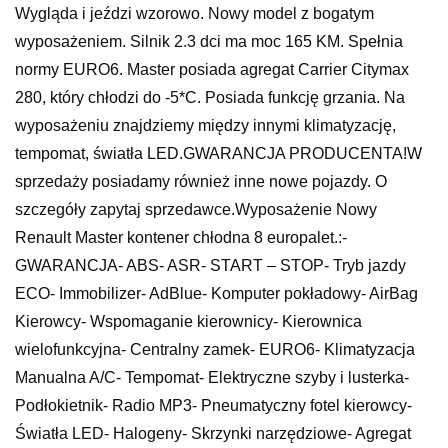
Wygląda i jeździ wzorowo. Nowy model z bogatym
wyposażeniem. Silnik 2.3 dci ma moc 165 KM. Spełnia
normy EURO6. Master posiada agregat Carrier Citymax
280, który chłodzi do -5*C. Posiada funkcję grzania. Na
wyposażeniu znajdziemy między innymi klimatyzację,
tempomat, światła LED.GWARANCJA PRODUCENTA!W
sprzedaży posiadamy również inne nowe pojazdy. O
szczegóły zapytaj sprzedawce.Wyposażenie Nowy
Renault Master kontener chłodna 8 europalet.:-
GWARANCJA- ABS- ASR- START – STOP- Tryb jazdy
ECO- Immobilizer- AdBlue- Komputer pokładowy- AirBag
Kierowcy- Wspomaganie kierownicy- Kierownica
wielofunkcyjna- Centralny zamek- EURO6- Klimatyzacja
Manualna A/C- Tempomat- Elektryczne szyby i lusterka-
Podłokietnik- Radio MP3- Pneumatyczny fotel kierowcy-
Światła LED- Halogeny- Skrzynki narzędziowe- Agregat