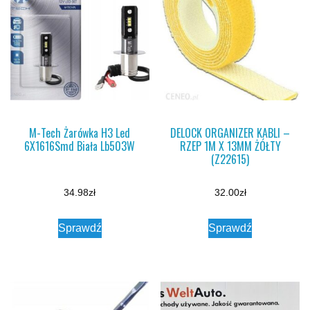
M-Tech Żarówka H3 Led
DELOCK ORGANIZER KABLI –
6X1616Smd Biała Lb503W
RZEP 1M X 13MM ŻÓŁTY
(Z22615)
34.98
zł
32.00
zł
Sprawdź
Sprawdź