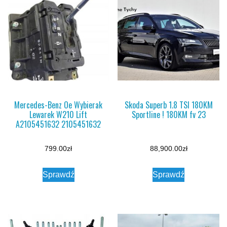
Mercedes-Benz Oe Wybierak
Skoda Superb 1.8 TSI 180KM
Lewarek W210 Lift
Sportline ! 180KM fv 23
A2105451632 2105451632
799.00
zł
88,900.00
zł
Sprawdź
Sprawdź