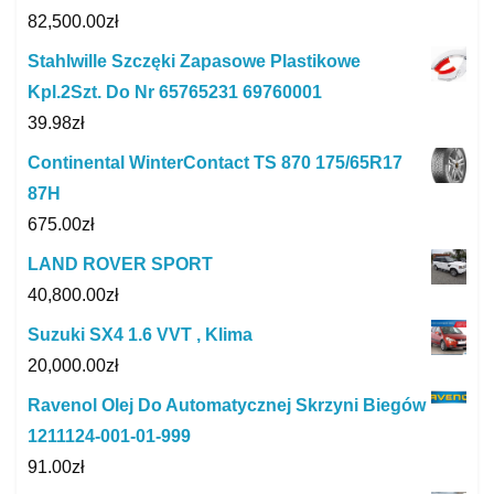
82,500.00
zł
Stahlwille Szczęki Zapasowe Plastikowe
Kpl.2Szt. Do Nr 65765231 69760001
39.98
zł
Continental WinterContact TS 870 175/65R17
87H
675.00
zł
LAND ROVER SPORT
40,800.00
zł
Suzuki SX4 1.6 VVT , Klima
20,000.00
zł
Ravenol Olej Do Automatycznej Skrzyni Biegów
1211124-001-01-999
91.00
zł