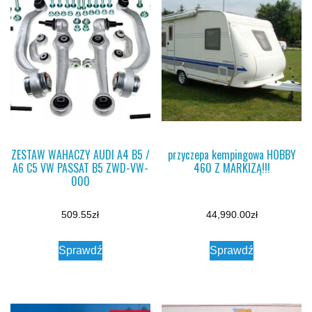
ZESTAW WAHACZY AUDI A4 B5 /
przyczepa kempingowa HOBBY
A6 C5 VW PASSAT B5 ZWD-VW-
460 Z MARKIZĄ!!!
000
509.55
zł
44,990.00
zł
Sprawdź
Sprawdź