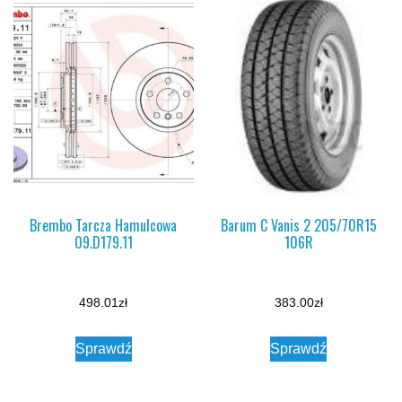
Brembo Tarcza Hamulcowa
Barum C Vanis 2 205/70R15
09.D179.11
106R
498.01
zł
383.00
zł
Sprawdź
Sprawdź