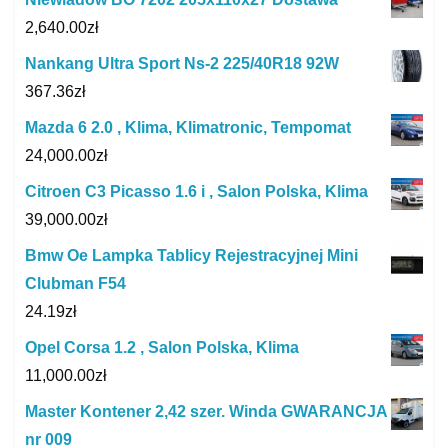
2,640.00
zł
Nankang Ultra Sport Ns-2 225/40R18 92W
367.36
zł
Mazda 6 2.0 , Klima, Klimatronic, Tempomat
24,000.00
zł
Citroen C3 Picasso 1.6 i , Salon Polska, Klima
39,000.00
zł
Bmw Oe Lampka Tablicy Rejestracyjnej Mini
Clubman F54
24.19
zł
Opel Corsa 1.2 , Salon Polska, Klima
11,000.00
zł
Master Kontener 2,42 szer. Winda GWARANCJA
nr 009