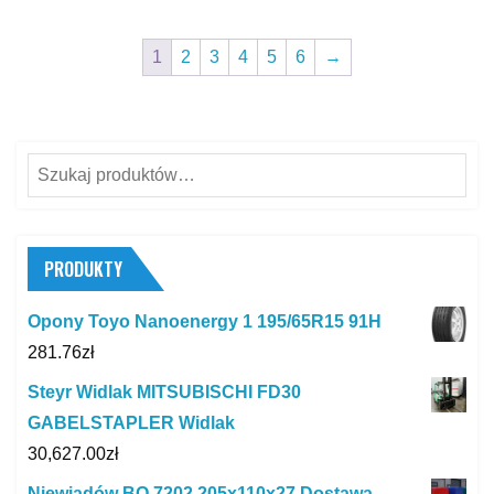
1
2
3
4
5
6
→
Szukaj:
PRODUKTY
Opony Toyo Nanoenergy 1 195/65R15 91H
281.76
zł
Steyr Widlak MITSUBISCHI FD30
GABELSTAPLER Widlak
30,627.00
zł
Niewiadów BO 7202 205x110x27 Dostawa