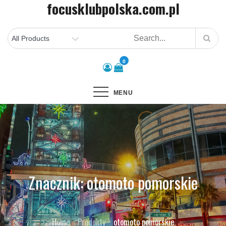
focusklubpolska.com.pl
Skip
to
content
0
MENU
Znacznik:
otomoto pomorskie
Home
Produkty
otomoto pomorskie