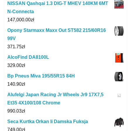
NISSAN Qashqai 1.3 DIG-T MHEV 140KM 6MT
N-Connecta
147,000.00
zł
Opony Starmaxx Maxx Out ST582 215/60R16
99V
371.75
zł
AlcoFind DA8100L
329.00
zł
Bp Pneus Miva 195/55R15 84H
140.90
zł
Alufelgi Japan Racing Jr Wheels Jr9 17X7,5
Et35 4X100/108 Chrome
990.03
zł
Seca Kurtka Orkan Ii Damska Fuksja
749.00
zł