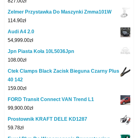
827.00
zł
Zelmer Przystawka Do Maszynki Zmma101W
114.90
zł
Audi A4 2.0
54,999.00
zł
Jpn Piasta Koła 10L5036Jpn
108.00
zł
Ctek Clamps Black Zacisk Bieguna Czarny Plus
40 142
159.00
zł
FORD Transit Connect VAN Trend L1
99,900.00
zł
Prostownik KRAFT DELE KD1287
59.78
zł