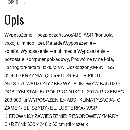
OPIS
Opis
Wyposażenie – bezpieczeństwo:ABS, ASR (kontrola
trakcji), Immobilizer, RetarderWyposażenie –
komfort:Wyposażenie – multimedia:Wyposażenie –
pozostałe:Komputer pokładowy, Podwójne tylne koła,
TachografFaktura: faktura VATUszkodzony:MAN TGS
35.440SKRZYNIA 6,30m + HDS + JIB + PILOT
/8x4SPROWADZONY / BEZWYPADKOWYW BARDZO
DOBRYM STANIE• ROK PRODUKCJI: 2017• PRZEBIEG:
208 000 kmWYPOSAŻENIE:• ABS• KLIMATYZACJA• C.
ZAMEK• EL. SZYBY• EL. LUSTERKA• WSP.
KIEROWNICYZAWIESZENIE: RESOROWEWYMIARY
SKRZYNI: 630 x 248 x 60 cm (dł x szer x