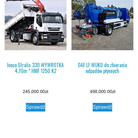
Iveco Stralis 330 WYWROTKA
DAF LF WUKO do zbierania
4,70m * HMF 1250 K2
odpadów płynnych
245,000.00
zł
498,000.00
zł
Sprawdź
Sprawdź