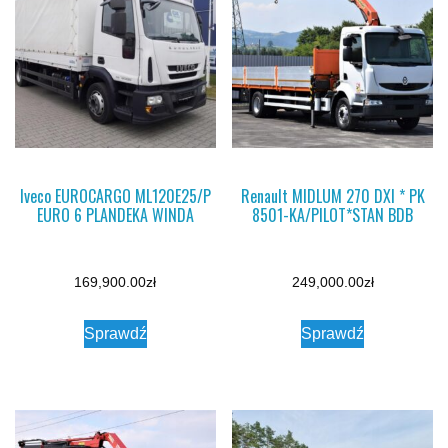
Iveco EUROCARGO ML120E25/P
Renault MIDLUM 270 DXI * PK
EURO 6 PLANDEKA WINDA
8501-KA/PILOT*STAN BDB
169,900.00
zł
249,000.00
zł
Sprawdź
Sprawdź