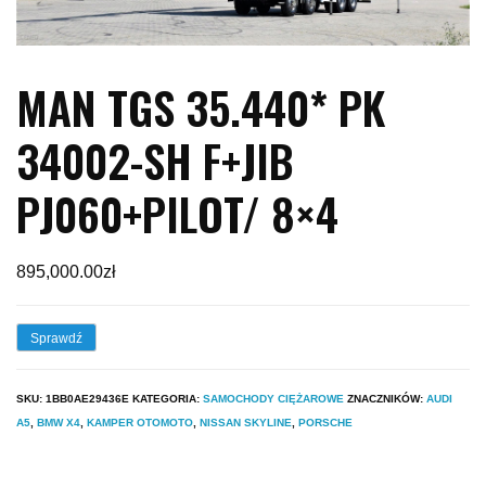
MAN TGS 35.440* PK
34002-SH F+JIB
PJ060+PILOT/ 8×4
895,000.00
zł
Sprawdź
SKU:
1BB0AE29436E
KATEGORIA:
SAMOCHODY CIĘŻAROWE
ZNACZNIKÓW:
AUDI
A5
,
BMW X4
,
KAMPER OTOMOTO
,
NISSAN SKYLINE
,
PORSCHE