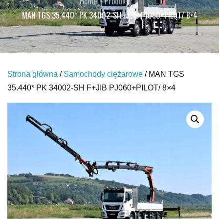
Home
Produkty
MAN TGS 35.440* PK 34002-SH F+JIB PJ060+PILOT/ 8×4
Strona główna
/
Samochody ciężarowe
/ MAN TGS
35.440* PK 34002-SH F+JIB PJ060+PILOT/ 8×4