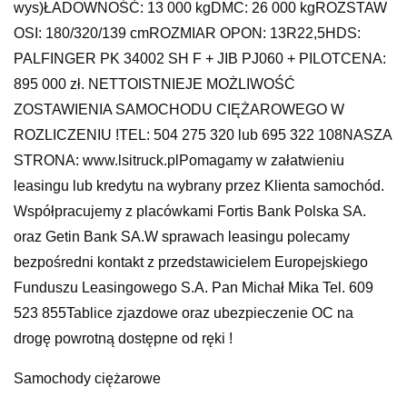
wys)ŁADOWNOŚĆ: 13 000 kgDMC: 26 000 kgROZSTAW
OSI: 180/320/139 cmROZMIAR OPON: 13R22,5HDS:
PALFINGER PK 34002 SH F + JIB PJ060 + PILOTCENA:
895 000 zł. NETTOISTNIEJE MOŻLIWOŚĆ
ZOSTAWIENIA SAMOCHODU CIĘŻAROWEGO W
ROZLICZENIU !TEL: 504 275 320 lub 695 322 108NASZA
STRONA: www.lsitruck.plPomagamy w załatwieniu
leasingu lub kredytu na wybrany przez Klienta samochód.
Współpracujemy z placówkami Fortis Bank Polska SA.
oraz Getin Bank SA.W sprawach leasingu polecamy
bezpośredni kontakt z przedstawicielem Europejskiego
Funduszu Leasingowego S.A. Pan Michał Mika Tel. 609
523 855Tablice zjazdowe oraz ubezpieczenie OC na
drogę powrotną dostępne od ręki !
Samochody ciężarowe