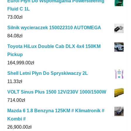
Eurol Płyn Do Wspomagania Powersteering
Fluid C 1L
73.00
zł
Silnik wycieraczek 150022310 AUTOMEGA
84.08
zł
Toyota HiLux Double Cab DLX 4x4 150KM
Pickup
164,999.00
zł
Shell Letni Płyn Do Spryskiwaczy 2L
11.33
zł
VOLT Sinus Plus 1500 12V/230V 1000/1500W
714.00
zł
Mazda 6 1.8 Benzyna 125KM # Klimatronik #
Kombi #
26,900.00
zł