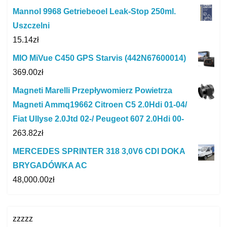
Mannol 9968 Getriebeoel Leak-Stop 250ml.
Uszczelni
15.14
zł
MIO MiVue C450 GPS Starvis (442N67600014)
369.00
zł
Magneti Marelli Przepływomierz Powietrza
Magneti Ammq19662 Citroen C5 2.0Hdi 01-04/
Fiat Ullyse 2.0Jtd 02-/ Peugeot 607 2.0Hdi 00-
263.82
zł
MERCEDES SPRINTER 318 3,0V6 CDI DOKA
BRYGADÓWKA AC
48,000.00
zł
zzzzz