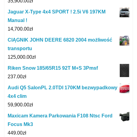
35,900.00
zł
Jaguar X-Type 4x4 SPORT ! 2.5i V6 197KM
Manual !
14,700.00
zł
CIĄGNIK JOHN DEERE 6820 2004 możliwość
transportu
125,000.00
zł
Riken Snow 185/65R15 92T M+S 3Pmsf
237.00
zł
Audi Q5 SalonPL 2.0TDI 170KM bezwypadkowy
4x4 clim
59,900.00
zł
Maxicam Kamera Parkowania F108 Ntsc Ford
Focus Mk3
449.00
zł