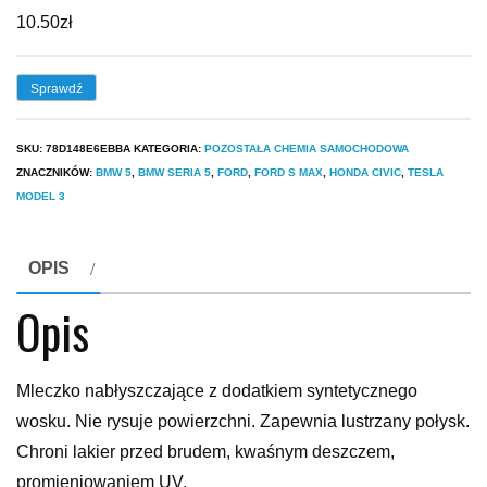
10.50
zł
Sprawdź
SKU:
78D148E6EBBA
KATEGORIA:
POZOSTAŁA CHEMIA SAMOCHODOWA
ZNACZNIKÓW:
BMW 5
,
BMW SERIA 5
,
FORD
,
FORD S MAX
,
HONDA CIVIC
,
TESLA
MODEL 3
OPIS
Opis
Mleczko nabłyszczające z dodatkiem syntetycznego
wosku. Nie rysuje powierzchni. Zapewnia lustrzany połysk.
Chroni lakier przed brudem, kwaśnym deszczem,
promieniowaniem UV.