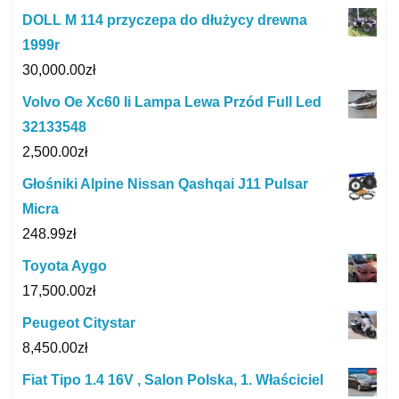
DOLL M 114 przyczepa do dłużycy drewna
1999r
30,000.00
zł
Volvo Oe Xc60 Ii Lampa Lewa Przód Full Led
32133548
2,500.00
zł
Głośniki Alpine Nissan Qashqai J11 Pulsar
Micra
248.99
zł
Toyota Aygo
17,500.00
zł
Peugeot Citystar
8,450.00
zł
Fiat Tipo 1.4 16V , Salon Polska, 1. Właściciel