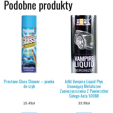
Podobne produkty
Prestone Glass Cleaner – pianka
Adbl Vampire Liquid Płyn
do szyb
Usuwający Metaliczne
Zanieczyszczenia Z Powierzchni
Całego Auta 500Ml
15.49
zł
33.99
zł