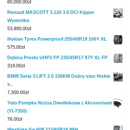
60,000.00
zł
Renault MASCOTT 3.120 3.0 DCI Kipper
Wywrotka
53,990.00
zł
Nokian Tyres Powerproof 255/40R19 100Y XL
575.00
zł
Dębica Presto UHP2 FP 235/45R17 97Y XL FP
319.00
zł
BMW Seria 3 LIFT 2.0 150KM Dobry stan Niskie
s...
7,300.00
zł
Yato Pompka Nożna Dwutłokowa z Akcesoriami
(Yt-7350)
76.00
zł
Westlake Sw 608 215/65R16 98H