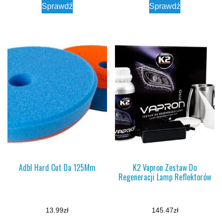
Sprawdź
Sprawdź
Adbl Hard Cut Da 125Mm
K2 Vapron Zestaw Do
Regeneracji Lamp Reflektorów
13.99
zł
145.47
zł