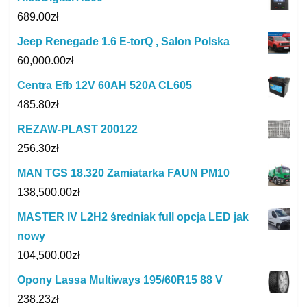
689.00
zł
Jeep Renegade 1.6 E-torQ , Salon Polska
60,000.00
zł
Centra Efb 12V 60AH 520A CL605
485.80
zł
REZAW-PLAST 200122
256.30
zł
MAN TGS 18.320 Zamiatarka FAUN PM10
138,500.00
zł
MASTER IV L2H2 średniak full opcja LED jak
nowy
104,500.00
zł
Opony Lassa Multiways 195/60R15 88 V
238.23
zł