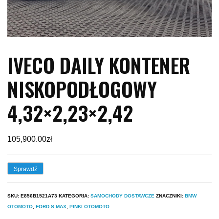
IVECO DAILY KONTENER
NISKOPODŁOGOWY
4,32×2,23×2,42
105,900.00
zł
Sprawdź
SKU:
E856B1521A73
KATEGORIA:
SAMOCHODY DOSTAWCZE
ZNACZNIKI:
BMW
OTOMOTO
,
FORD S MAX
,
PINKI OTOMOTO