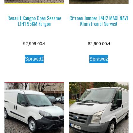
Renault Kangoo Open Sesame
Citroen Jumper L4H2 MAXI NAVI
L1H1 95KM Furgon
Klimatronic! Serwis!
92,999.00
zł
82,900.00
zł
Sprawdź
Sprawdź