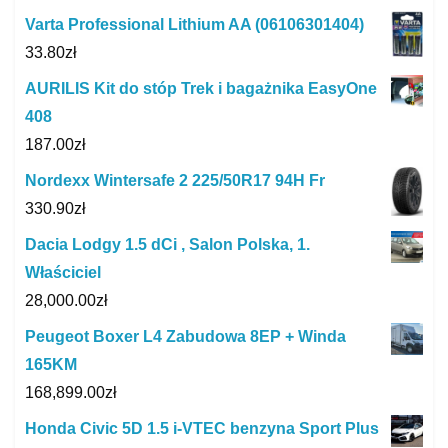
Varta Professional Lithium AA (06106301404)
33.80
zł
AURILIS Kit do stóp Trek i bagażnika EasyOne
408
187.00
zł
Nordexx Wintersafe 2 225/50R17 94H Fr
330.90
zł
Dacia Lodgy 1.5 dCi , Salon Polska, 1.
Właściciel
28,000.00
zł
Peugeot Boxer L4 Zabudowa 8EP + Winda
165KM
168,899.00
zł
Honda Civic 5D 1.5 i-VTEC benzyna Sport Plus