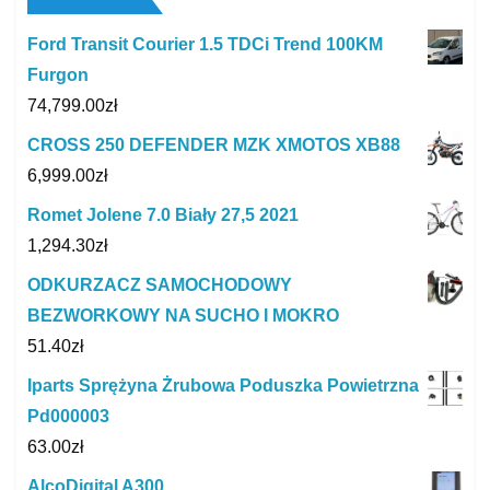
Ford Transit Courier 1.5 TDCi Trend 100KM
Furgon
74,799.00
zł
CROSS 250 DEFENDER MZK XMOTOS XB88
6,999.00
zł
Romet Jolene 7.0 Biały 27,5 2021
1,294.30
zł
ODKURZACZ SAMOCHODOWY
BEZWORKOWY NA SUCHO I MOKRO
51.40
zł
Iparts Sprężyna Żrubowa Poduszka Powietrzna
Pd000003
63.00
zł
AlcoDigital A300