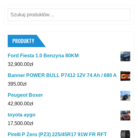
Szukaj:
PRODUKTY
Ford Fiesta 1.0 Benzyna 80KM
32,900.00
zł
Banner POWER BULL P7412 12V 74 Ah / 680 A
395.00
zł
Peugeot Boxer
42,900.00
zł
toyota aygo
17,500.00
zł
Pirelli P Zero (PZ3) 225/45R17 91W FR RFT