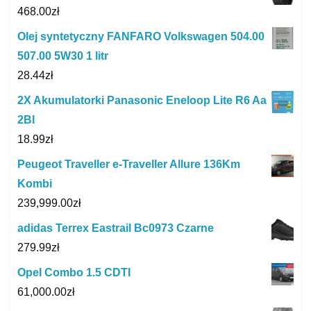
468.00
zł
Olej syntetyczny FANFARO Volkswagen 504.00
507.00 5W30 1 litr
28.44
zł
2X Akumulatorki Panasonic Eneloop Lite R6 Aa
2Bl
18.99
zł
Peugeot Traveller e-Traveller Allure 136Km
Kombi
239,999.00
zł
adidas Terrex Eastrail Bc0973 Czarne
279.99
zł
Opel Combo 1.5 CDTI
61,000.00
zł