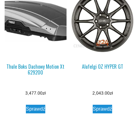
Thule Boks Dachowy Motion Xt
Alufelgi OZ HYPER GT
629200
3,477.00
zł
2,043.00
zł
Sprawdź
Sprawdź