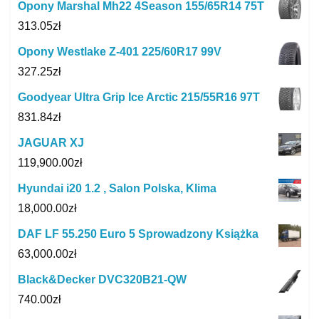
Opony Marshal Mh22 4Season 155/65R14 75T
313.05
zł
Opony Westlake Z-401 225/60R17 99V
327.25
zł
Goodyear Ultra Grip Ice Arctic 215/55R16 97T
831.84
zł
JAGUAR XJ
119,900.00
zł
Hyundai i20 1.2 , Salon Polska, Klima
18,000.00
zł
DAF LF 55.250 Euro 5 Sprowadzony Książka
63,000.00
zł
Black&Decker DVC320B21-QW
740.00
zł