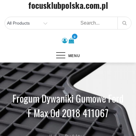
focusklubpolska.com.pl
Skip
to
content
0
MENU
Frogum Dywaniki Gumowe Ford
F Max Od 2018 411067