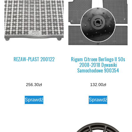
REZAW-PLAST 200122
Rigum Citroen Berlingo II 5Os
2008-2018 Dywaniki
Samochodowe 900354
256.30
zł
132.00
zł
Sprawdź
Sprawdź