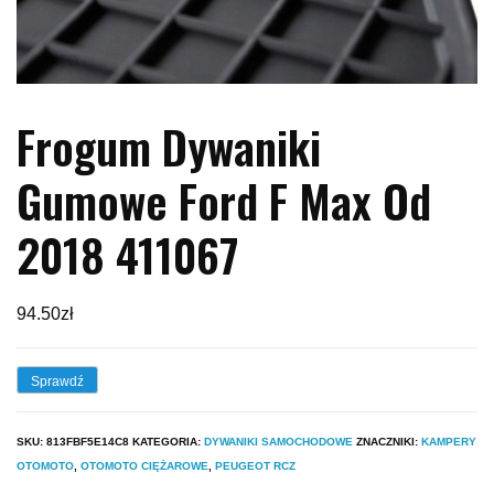
Frogum Dywaniki
Gumowe Ford F Max Od
2018 411067
94.50
zł
Sprawdź
SKU:
813FBF5E14C8
KATEGORIA:
DYWANIKI SAMOCHODOWE
ZNACZNIKI:
KAMPERY
OTOMOTO
,
OTOMOTO CIĘŻAROWE
,
PEUGEOT RCZ